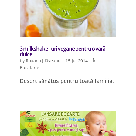
3 milkshake-uri vegane pentru o vară
dulce
by
Roxana Jilăveanu
|
15 Jul 2014
|
În
Bucătărie
Desert sănătos pentru toată familia.