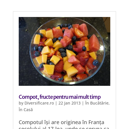
Compot, fructe pentru mai mult timp
by
Diversificare.ro
|
22 Jan 2013
|
În Bucătărie
,
În Casă
Compotul își are originea în Franța
secolului al 17-lea, unde se servea ca