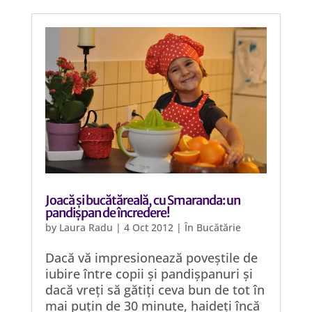
Joacă și bucătăreală, cu Smaranda: un
pandișpan de încredere!
by
Laura Radu
|
4 Oct 2012
|
În Bucătărie
Dacă vă impresionează poveștile de
iubire între copii și pandișpanuri și
dacă vreți să gătiți ceva bun de tot în
mai puțin de 30 minute, haideți încă