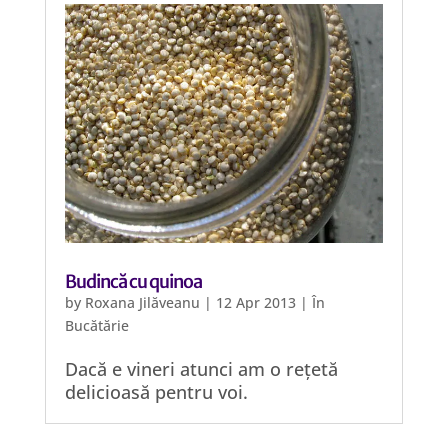
Budincă cu quinoa
by
Roxana Jilăveanu
|
12 Apr 2013
|
În
Bucătărie
Dacă e vineri atunci am o rețetă
delicioasă pentru voi.