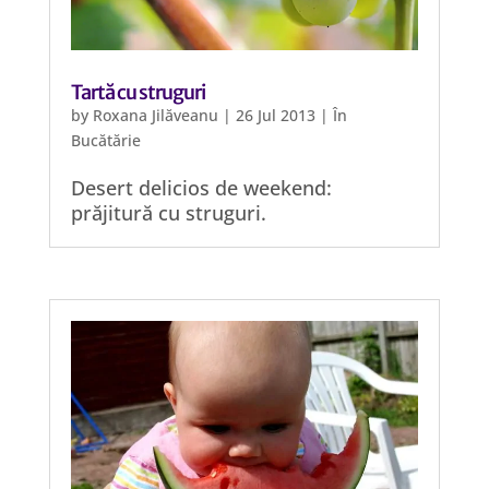
Tartă cu struguri
by
Roxana Jilăveanu
|
26 Jul 2013
|
În
Bucătărie
Desert delicios de weekend:
prăjitură cu struguri.