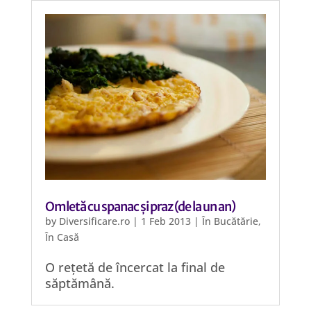
Omletă cu spanac și praz (de la un an)
by
Diversificare.ro
|
1 Feb 2013
|
În Bucătărie
,
În Casă
O rețetă de încercat la final de
săptămână.