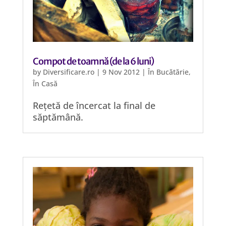
Compot de toamnă (de la 6 luni)
by
Diversificare.ro
|
9 Nov 2012
|
În Bucătărie
,
În Casă
Rețetă de încercat la final de
săptămână.