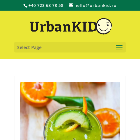
+40 723 68 78 58
hello@urbankid.ro
Select Page