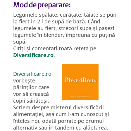
Mod de preparare:
Legumele spălate, curățate, tăiate se pun
la fiert in 2 l de supă de bază. Când
legumele au fiert, strecori supa și pasezi
legumele în blender, împreuna cu puțină
supă.
Citiți și comentați toată rețeta pe
Diversificare.ro
.
Diversificare.ro
vorbește
părinților care
vor să crească
copii sănătoși.
Scriem despre misterul diversificării
alimentației, asa cum l-am cunoscut și
înțeles noi, odată pornite pe drumul
alternativ sau în tandem cu alăptarea.