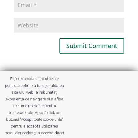
This site uses Akismet to reduce spam.
Fișierele cookie sunt utilizate
Learn how your comment data is
pentru a optimiza funcţionalitatea
processed.
site-ului web, a îmbunătăţi
experienţa de navigare şi a afişa
reclame relevante pentru
interesele tale. Apasă click pe
butonul "Accept toate cookie-urile"
pentru a accepta utilizarea
modulelor cookie şi a accesa direct