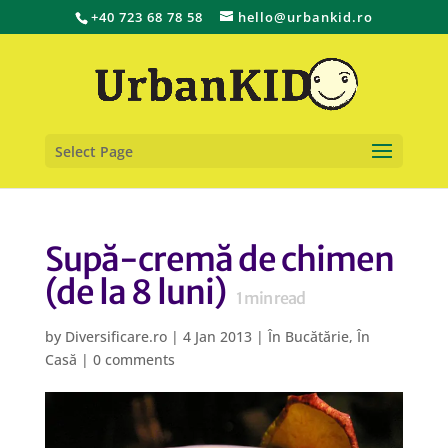
+40 723 68 78 58
hello@urbankid.ro
Select Page
Supă-cremă de chimen
(de la 8 luni)
1
min read
by
Diversificare.ro
|
4 Jan 2013
|
În Bucătărie
,
În
Casă
|
0 comments