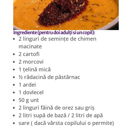
Ingrediente (pentru doi adulți si un copil):
2 linguri de semințe de chimen
macinate
2 cartofi
2 morcovi
1 țelină mică
½ rădacină de păstârnac
1 ardei
1 dovlecel
50 g unt
2 linguri făină de orez sau griș
2 litri supă de bază / 2 litri de apă
sare ( dacă vârsta copilului o permite)