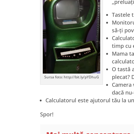
„preluați
Tastele 
Monitoru
să-ți pov
Calculat
timp cu 
Mama ta 
calculato
O tastă a
plecat? 
Sursa foto: http://bit.ly/pYDhuG
Camera w
dacă nu-
Calculatorul este ajutorul tău la u
Spor!