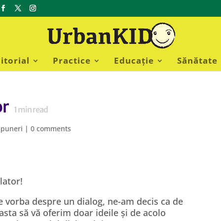
itorial
Practice
Educație
Sănătate
or
1
min read
mpuneri
|
0 comments
lator!
 vorba despre un dialog, ne-am decis ca de
asta să vă oferim doar ideile și de acolo