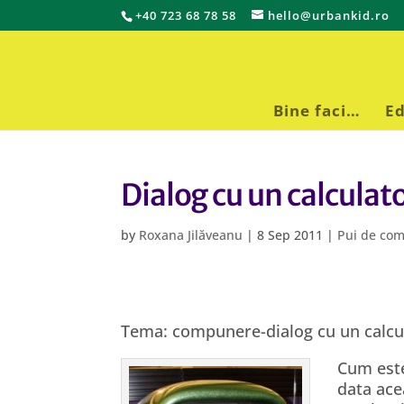
+40 723 68 78 58
hello@urbankid.ro
Bine faci…
Ed
Dialog cu un calculat
by
Roxana Jilăveanu
|
8 Sep 2011
|
Pui de co
Tema: compunere-dialog cu un calcu
Cum este
data ace