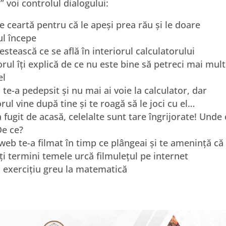
” voi controlul dialogului:
te ceartă pentru că le apeși prea rău și le doare
l începe
estească ce se află în interiorul calculatorului
orul îți explică de ce nu este bine să petreci mai mult
el
te-a pedepsit și nu mai ai voie la calculator, dar
rul vine după tine și te roagă să le joci cu el…
 fugit de acasă, celelalte sunt tare îngrijorate! Unde 
De ce?
eb te-a filmat în timp ce plângeai și te amenință că
ți termini temele urcă filmulețul pe internet
n exercițiu greu la matematică