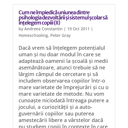
Cum ne împiedică uniunea dintre
psihologia dezvoltării și sistemul școlar să
înțelegem copiii (II)
by
Andreea Constantin
|
19 Oct 2011
|
Homeschooling
,
Peter Gray
Dacă vrem să înțelegem potențialul
uman și nu doar modul în care se
adaptează oamenii la școală și medii
asemănătoare, atunci trebuie să ne
lărgim câmpul de cercetare și să
includem observarea copiilor într-o
mare varietate de împrejurări și cu o
mare varietate de metode. Nu vom
cunoaște niciodată întreaga putere a
jocului, a curiozității și a auto-
guvernării copiilor sau puterea
amestecării libere a vârstelor dacă
nu studiem copiii în contexte în care