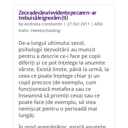
Zece adevăruri evidente pe care n-ar
trebui să le ignorăm (II)
by
Andreea Constantin
|
27 Oct 2011
|
Alfie
Kohn
,
Homeschooling
De-a lungul ultimului secol,
psihologii dezvoltării au muncit
pentru a descrie ce-i face pe copii
diferiți și ce pot înțelege la anumite
vârste. Există limite, până la urmă, la
ceea ce poate înțelege chiar și un
copil precoce (de exemplu, cum
funcționează metafora sau ce
înseamnă să promiți ceva) sau ce
poate face (de exemplu, să stea
nemișcat pentru o perioadă mai
lungă).
În mod asemănător, există anumite