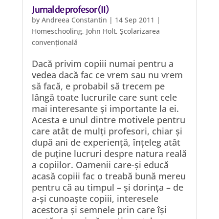
Jurnal de profesor (II)
by
Andreea Constantin
|
14 Sep 2011
|
Homeschooling
,
John Holt
,
Școlarizarea
convențională
Dacă privim copiii numai pentru a
vedea dacă fac ce vrem sau nu vrem
să facă, e probabil să trecem pe
lângă toate lucrurile care sunt cele
mai interesante și importante la ei.
Acesta e unul dintre motivele pentru
care atât de mulți profesori, chiar și
după ani de experiență, înțeleg atât
de puține lucruri despre natura reală
a copiilor. Oamenii care-și educă
acasă copiii fac o treabă bună mereu
pentru că au timpul – și dorința – de
a-și cunoaște copiii, interesele
acestora și semnele prin care își