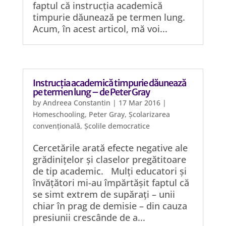
faptul că instrucția academică
timpurie dăunează pe termen lung.
Acum, în acest articol, mă voi...
Instrucția academică timpurie dăunează
pe termen lung – de Peter Gray
by
Andreea Constantin
|
17 Mar 2016
|
Homeschooling
,
Peter Gray
,
Școlarizarea
convențională
,
Școlile democratice
Cercetările arată efecte negative ale
grădinițelor și claselor pregătitoare
de tip academic. Mulți educatori și
învățători mi-au împărtășit faptul că
se simt extrem de supărați – unii
chiar în prag de demisie – din cauza
presiunii crescânde de a...