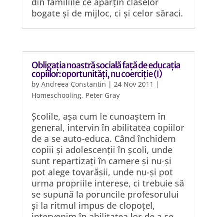
din familiile ce aparțin claselor
bogate și de mijloc, ci și celor săraci.
Obligația noastră socială față de educația
copiilor: oportunități, nu coerciție (I)
by
Andreea Constantin
|
24 Nov 2011
|
Homeschooling
,
Peter Gray
Școlile, așa cum le cunoaștem în
general, intervin în abilitatea copiilor
de a se auto-educa. Când închidem
copiii și adolescenții în școli, unde
sunt repartizați în camere și nu-și
pot alege tovarășii, unde nu-și pot
urma propriile interese, ci trebuie să
se supună la poruncile profesorului
și la ritmul impus de clopoțel,
intervenim în abilitatea lor de a se