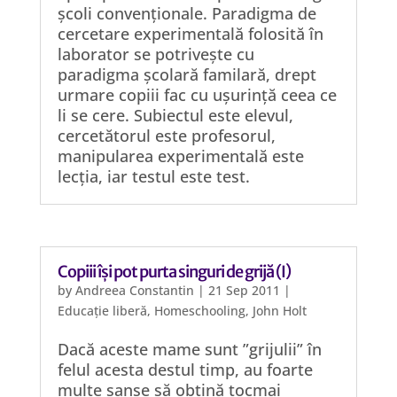
școli convenționale. Paradigma de
cercetare experimentală folosită în
laborator se potrivește cu
paradigma școlară familară, drept
urmare copiii fac cu ușurință ceea ce
li se cere. Subiectul este elevul,
cercetătorul este profesorul,
manipularea experimentală este
lecția, iar testul este test.
Copiii își pot purta singuri de grijă (I)
by
Andreea Constantin
|
21 Sep 2011
|
Educație liberă
,
Homeschooling
,
John Holt
Dacă aceste mame sunt ”grijulii” în
felul acesta destul timp, au foarte
multe șanse să obțină tocmai