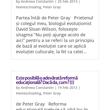
by
Andreea Constantin
|
25 Feb 2013
|
Homeschooling
,
Peter Gray
Partea întâi de Peter Gray Prietenul
și colegul meu, biologul evoluționist
David Sloan Wilson, folosește
sitagma ”Nu poți ajunge acolo de
aici” pentru a se referi la un principiu
de bază al evoluției care se aplică
evoluției culturale, la fel ca celei...
Este posibilă o adevărată reformă
educațională? Dacă da, cum? (I)
by
Andreea Constantin
|
19 Feb 2013
|
Homeschooling
,
Peter Gray
de Peter Gray Reforma
educațională trebuie să aibă loc în