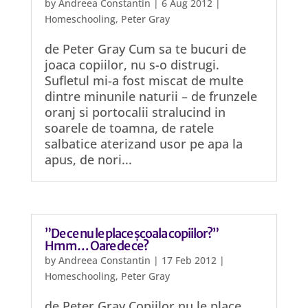
by
Andreea Constantin
|
6 Aug 2012
|
Homeschooling
,
Peter Gray
de Peter Gray Cum sa te bucuri de
joaca copiilor, nu s-o distrugi.
Sufletul mi-a fost miscat de multe
dintre minunile naturii – de frunzele
oranj si portocalii stralucind in
soarele de toamna, de ratele
salbatice aterizand usor pe apa la
apus, de nori...
”De ce nu le place școala copiilor?”
Hmm… Oare de ce?
by
Andreea Constantin
|
17 Feb 2012
|
Homeschooling
,
Peter Gray
de Peter Gray Copiilor nu le place