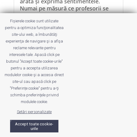
arată și exprimă sentimentele.
Numai pe măsură ce profesorii se
vor elibera de rolurile lor
Fișierele cookie sunt utilizate
tradiționale – șef, polițist, judecător
pentru a optimiza funcţionalitatea
– vor putea învăța destul despre
site-ului web, a îmbunătăţi
elevii lor încât să înțeleagă cum le
experienţa de navigare şi a afişa
pot fi de folos cu adevărat.
reclame relevante pentru
interesele tale. Apasă click pe
butonul "Accept toate cookie-urile"
pentru a accepta utilizarea
modulelor cookie şi a accesa direct
Jurnal de profesor (I)
site-ul sau apasă click pe
by
Andreea Constantin
|
9 Sep 2011
|
"Preferințe cookie" pentru a-ţi
Homeschooling
,
John Holt
,
Școlarizarea
schimba preferinţele privind
convențională
modulele cookie.
Copii se simt la școală ca la doctor.
Setări personalizate
Poate medicul să le vorbească până
albăstrește despre cât bine le va face
Accept toate cookie-
urile
tratamentul lui; ei nu se pot gândi