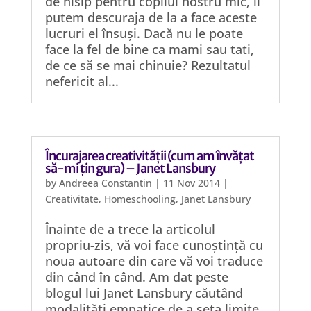
de nisip pentru copilul nostru mic, îl
putem descuraja de la a face aceste
lucruri el însuși. Dacă nu le poate
face la fel de bine ca mami sau tati,
de ce să se mai chinuie? Rezultatul
nefericit al...
Încurajarea creativității (cum am învățat
să-mi țin gura) – Janet Lansbury
by
Andreea Constantin
|
11 Nov 2014
|
Creativitate
,
Homeschooling
,
Janet Lansbury
Înainte de a trece la articolul
propriu-zis, vă voi face cunoștință cu
noua autoare din care vă voi traduce
din când în când. Am dat peste
blogul lui Janet Lansbury căutând
modalități empatice de a seta limite