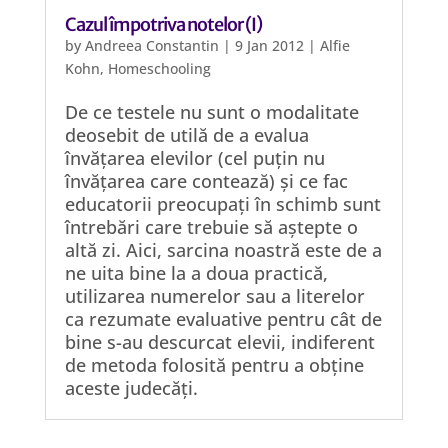
Cazul împotriva notelor (I)
by
Andreea Constantin
|
9 Jan 2012
|
Alfie
Kohn
,
Homeschooling
De ce testele nu sunt o modalitate
deosebit de utilă de a evalua
învățarea elevilor (cel puțin nu
învățarea care contează) și ce fac
educatorii preocupați în schimb sunt
întrebări care trebuie să aștepte o
altă zi. Aici, sarcina noastră este de a
ne uita bine la a doua practică,
utilizarea numerelor sau a literelor
ca rezumate evaluative pentru cât de
bine s-au descurcat elevii, indiferent
de metoda folosită pentru a obține
aceste judecăți.