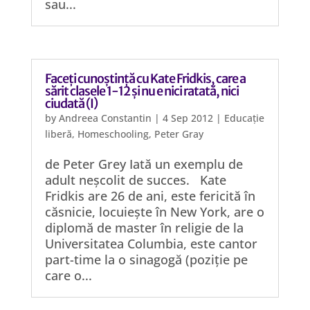
sau...
Faceți cunoștință cu Kate Fridkis, care a
sărit clasele 1-12 și nu e nici ratată, nici
ciudată (I)
by
Andreea Constantin
|
4 Sep 2012
|
Educație
liberă
,
Homeschooling
,
Peter Gray
de Peter Grey Iată un exemplu de
adult neșcolit de succes. Kate
Fridkis are 26 de ani, este fericită în
căsnicie, locuiește în New York, are o
diplomă de master în religie de la
Universitatea Columbia, este cantor
part-time la o sinagogă (poziție pe
care o...