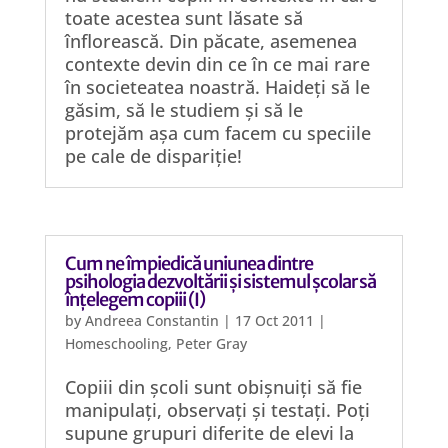
toate acestea sunt lăsate să
înflorească. Din păcate, asemenea
contexte devin din ce în ce mai rare
în societeatea noastră. Haideți să le
găsim, să le studiem și să le
protejăm așa cum facem cu speciile
pe cale de dispariție!
Cum ne împiedică uniunea dintre
psihologia dezvoltării și sistemul școlar să
înțelegem copiii (I)
by
Andreea Constantin
|
17 Oct 2011
|
Homeschooling
,
Peter Gray
Copiii din școli sunt obișnuiți să fie
manipulați, observați și testați. Poți
supune grupuri diferite de elevi la