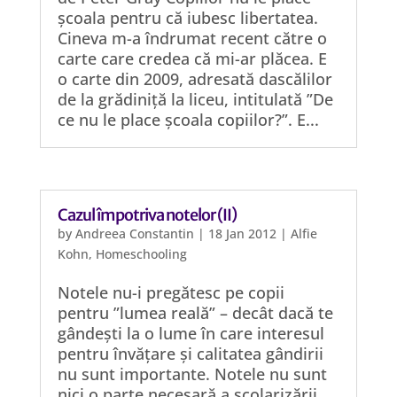
școala pentru că iubesc libertatea.
Cineva m-a îndrumat recent către o
carte care credea că mi-ar plăcea. E
o carte din 2009, adresată dascălilor
de la grădiniță la liceu, intitulată ”De
ce nu le place școala copiilor?”. E...
Cazul împotriva notelor (II)
by
Andreea Constantin
|
18 Jan 2012
|
Alfie
Kohn
,
Homeschooling
Notele nu-i pregătesc pe copii
pentru ”lumea reală” – decât dacă te
gândești la o lume în care interesul
pentru învățare și calitatea gândirii
nu sunt importante. Notele nu sunt
nici o parte necesară a școlarizării,