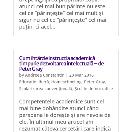
atunci cel mai bun părinte nu este
cel ce ”părințește” cel mai mult și
sigur nu cel ce ”părințește” cel mai
puțin, ci acel...
Cum întârzie instrucția academică
timpurie dezvoltarea intelectuală – de
Peter Gray
by
Andreea Constantin
|
23 Mar 2016
|
Educație liberă
,
Homeschooling
,
Peter Gray
,
Școlarizarea convențională
,
Școlile democratice
Competențele academice sunt cel
mai bine dobândite atunci când
persoana le dorește și are nevoie de
ele. În ultimul meu articol am
rezumat câteva cercetări care indică