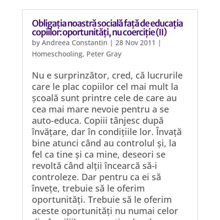
Obligația noastră socială față de educația
copiilor: oportunități, nu coerciție (II)
by
Andreea Constantin
|
28 Nov 2011
|
Homeschooling
,
Peter Gray
Nu e surprinzător, cred, că lucrurile
care le plac copiilor cel mai mult la
școală sunt printre cele de care au
cea mai mare nevoie pentru a se
auto-educa. Copiii tânjesc după
învățare, dar în condițiile lor. Învață
bine atunci când au controlul și, la
fel ca tine și ca mine, deseori se
revoltă când alții încearcă să-i
controleze. Dar pentru ca ei să
învețe, trebuie să le oferim
oportunități. Trebuie să le oferim
aceste oportunități nu numai celor