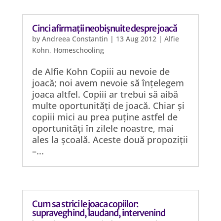
Cinci afirmații neobișnuite despre joacă
by
Andreea Constantin
|
13 Aug 2012
|
Alfie
Kohn
,
Homeschooling
de Alfie Kohn Copiii au nevoie de
joacă; noi avem nevoie să înțelegem
joaca altfel. Copiii ar trebui să aibă
multe oportunități de joacă. Chiar și
copiii mici au prea puține astfel de
oportunități în zilele noastre, mai
ales la școală. Aceste două propoziții
–...
Cum sa strici le joaca copiilor:
supraveghind, laudand, intervenind