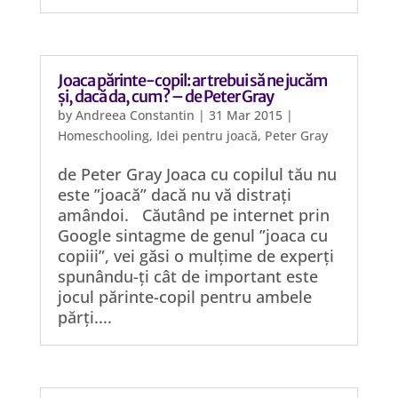
Joaca părinte-copil: ar trebui să ne jucăm
și, dacă da, cum? – de Peter Gray
by
Andreea Constantin
|
31 Mar 2015
|
Homeschooling
,
Idei pentru joacă
,
Peter Gray
de Peter Gray Joaca cu copilul tău nu
este ”joacă” dacă nu vă distrați
amândoi. Căutând pe internet prin
Google sintagme de genul ”joaca cu
copiii”, vei găsi o mulțime de experți
spunându-ți cât de important este
jocul părinte-copil pentru ambele
părți....