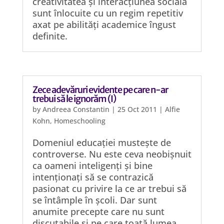
creativitatea și interacțiunea socială
sunt înlocuite cu un regim repetitiv
axat pe abilități academice îngust
definite.
Zece adevăruri evidente pe care n-ar
trebui să le ignorăm (I)
by
Andreea Constantin
|
25 Oct 2011
|
Alfie
Kohn
,
Homeschooling
Domeniul educației mustește de
controverse. Nu este ceva neobișnuit
ca oameni inteligenți și bine
intenționați să se contrazică
pasionat cu privire la ce ar trebui să
se întâmple în școli. Dar sunt
anumite precepte care nu sunt
discutabile și pe care toată lumea