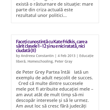
există o răsturnare de situație: mare
parte din criza actuală este
rezultatul unor politici...
Faceți cunoștință cu Kate Fridkis, care a
sărit clasele 1-12 și nu e nici ratată, nici
ciudată (II)
by
Andreea Constantin
|
4 Feb 2013
|
Educație
liberă
,
Homeschooling
,
Peter Gray
de Peter Grey Partea întâi Iată un
exemplu de adult neșcolit de succes.
Cred că multe dintre succesele
mele pot fi atribuite educației mele –
am avut atât de mult timp să-mi
descopăr interesele și să le urmez.
Am avut loc să cresc fără judecăți