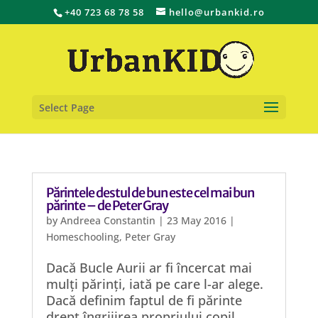
+40 723 68 78 58
hello@urbankid.ro
Select Page
Părintele destul de bun este cel mai bun
părinte – de Peter Gray
by
Andreea Constantin
|
23 May 2016
|
Homeschooling
,
Peter Gray
Dacă Bucle Aurii ar fi încercat mai
mulți părinți, iată pe care l-ar alege.
Dacă definim faptul de fi părinte
drept îngrijirea propriului copil,