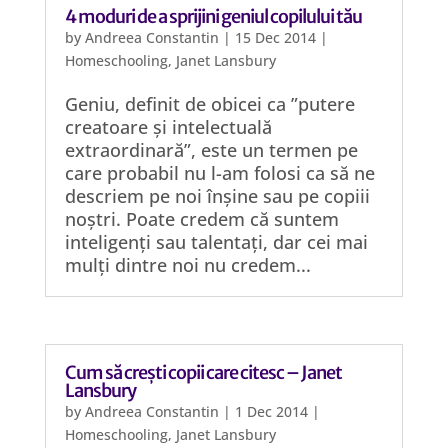
4 moduri de a sprijini geniul copilului tău
by
Andreea Constantin
|
15 Dec 2014
|
Homeschooling
,
Janet Lansbury
Geniu, definit de obicei ca ”putere
creatoare și intelectuală
extraordinară”, este un termen pe
care probabil nu l-am folosi ca să ne
descriem pe noi înșine sau pe copiii
noștri. Poate credem că suntem
inteligenți sau talentați, dar cei mai
mulți dintre noi nu credem...
Cum să crești copii care citesc – Janet
Lansbury
by
Andreea Constantin
|
1 Dec 2014
|
Homeschooling
,
Janet Lansbury