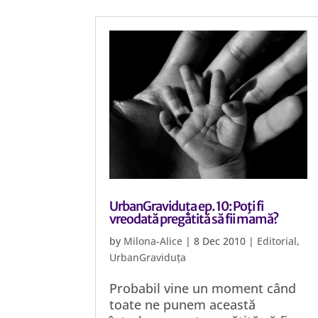
UrbanGraviduța ep. 10: Poţi fi
vreodată pregătită să fii mamă?
by
Milona-Alice
|
8 Dec 2010
|
Editorial
,
UrbanGraviduța
Probabil vine un moment când
toate ne punem această