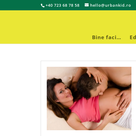
+40 723 68 78 58
hello@urbankid.ro
Bine faci…
Ed