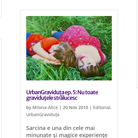
UrbanGraviduța ep. 5: Nu toate
graviduţele strălucesc
by
Milona-Alice
|
20 Nov 2010
|
Editorial
,
UrbanGraviduța
Sarcina e una din cele mai
minunate şi magice experienţe