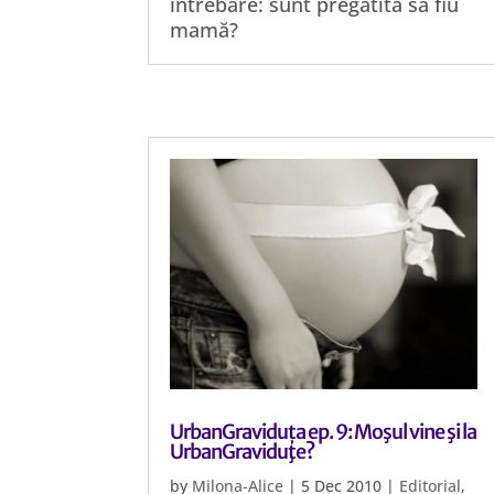
întrebare: sunt pregătită să fiu
mamă?
UrbanGraviduța ep. 9: Moşul vine şi la
UrbanGraviduţe?
by
Milona-Alice
|
5 Dec 2010
|
Editorial
,