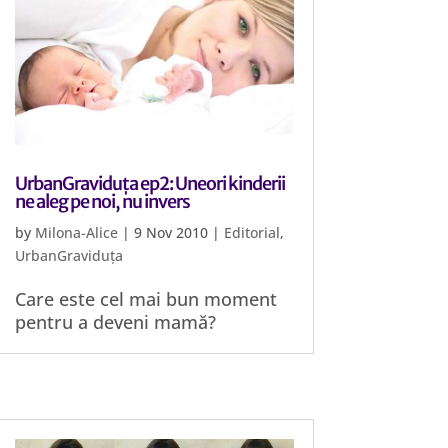
UrbanGraviduța ep2: Uneori kinderii
ne aleg pe noi, nu invers
by
Milona-Alice
|
9 Nov 2010
|
Editorial
,
UrbanGraviduța
Care este cel mai bun moment
pentru a deveni mamă?