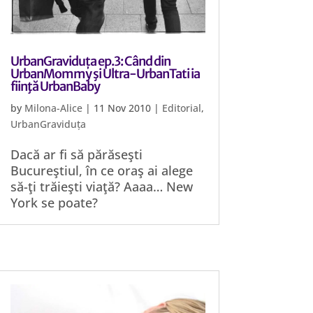
UrbanGraviduța ep.3: Când din
UrbanMommy şi Ultra-UrbanTati ia
fiinţă UrbanBaby
by
Milona-Alice
|
11 Nov 2010
|
Editorial
,
UrbanGraviduța
Dacă ar fi să părăseşti
Bucureştiul, în ce oraş ai alege
să-ţi trăieşti viaţă? Aaaa… New
York se poate?