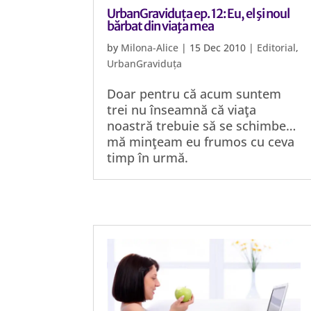
UrbanGraviduța ep. 12: Eu, el şi noul
bărbat din viaţa mea
by
Milona-Alice
|
15 Dec 2010
|
Editorial
,
UrbanGraviduța
Doar pentru că acum suntem
trei nu înseamnă că viaţa
noastră trebuie să se schimbe…
mă minţeam eu frumos cu ceva
timp în urmă.