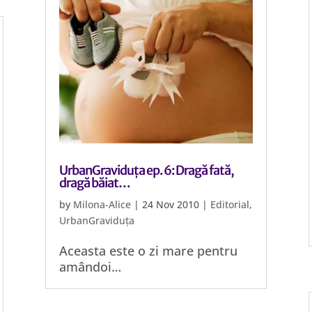
UrbanGraviduța ep. 6: Dragă fată,
dragă băiat…
by
Milona-Alice
|
24 Nov 2010
|
Editorial
,
UrbanGraviduța
Aceasta este o zi mare pentru
amândoi…