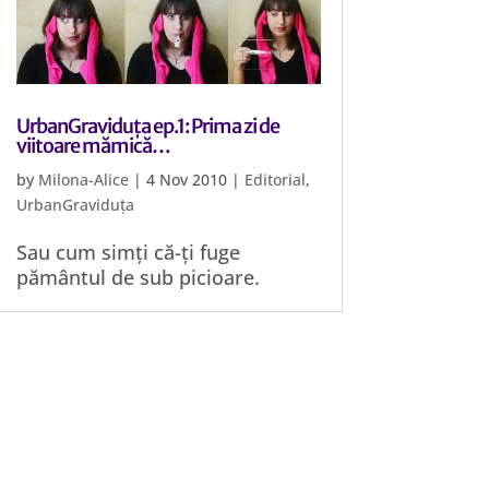
UrbanGraviduța ep.1: Prima zi de
viitoare mămică…
by
Milona-Alice
|
4 Nov 2010
|
Editorial
,
UrbanGraviduța
Sau cum simți că-ți fuge
pământul de sub picioare.