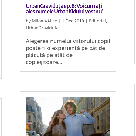
UrbanGraviduța ep. 8: Voi cum aţi
ales numele UrbanKidului vostru?
by
Milona-Alice
|
1 Dec 2010
|
Editorial
,
UrbanGraviduța
Alegerea numelui viitorului copil
poate fi o experienţă pe cât de
plăcută pe atât de
copleşitoare…