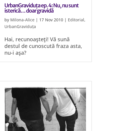
UrbanGraviduța ep. 4: Nu, nu sunt
isterică… doar gravidă
by
Milona-Alice
|
17 Nov 2010
|
Editorial
,
UrbanGraviduța
Hai, recunoaşteţi! Vă sună
destul de cunoscută fraza asta,
nu-i aşa?