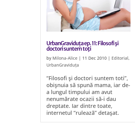
UrbanGraviduța ep. 11: Filosofi şi
doctori suntem toţi
by
Milona-Alice
|
11 Dec 2010
|
Editorial
,
UrbanGraviduța
“Filosofi şi doctori suntem toti”,
obişnuia să spună mama, iar de-
a lungul timpului am avut
nenumărate ocazii să-i dau
dreptate. Iar dintre toate,
internetul “rulează” detaşat.