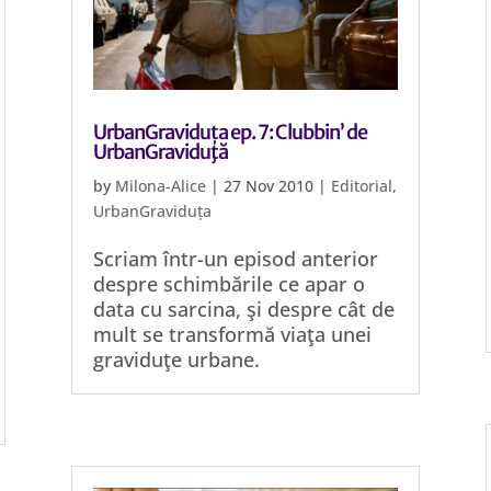
UrbanGraviduța ep. 7: Clubbin’ de
UrbanGraviduţă
by
Milona-Alice
|
27 Nov 2010
|
Editorial
,
UrbanGraviduța
Scriam într-un episod anterior
despre schimbările ce apar o
data cu sarcina, şi despre cât de
mult se transformă viaţa unei
graviduţe urbane.