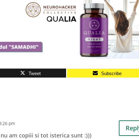
Tweet
Subscribe
3:26 pm
Repl
u am copiii si tot isterica sunt :)))