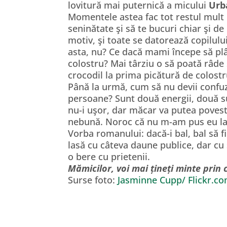
lovitură mai puternică a micului
Urb
Momentele astea fac tot restul mult m
seninătate şi să te bucuri chiar şi d
motiv, şi toate se datorează copilulu
asta, nu? Ce dacă mami începe să plâ
colostru? Mai târziu o să poată râde 
crocodil la prima picătură de colost
Până la urmă, cum să nu devii confuz
persoane? Sunt două energii, două suf
nu-i uşor, dar măcar va putea povest
nebună. Noroc că nu m-am pus eu la
Vorba romanului: dacă-i bal, bal să f
lasă cu câteva daune publice, dar cu
o bere cu prietenii.
Mămicilor, voi mai țineți minte prin 
Surse foto:
Jasminne Cupp/ Flickr.c