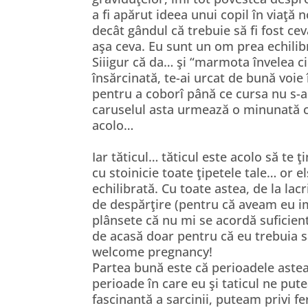
a fi apărut ideea unui copil în viaţă
decât gândul că trebuie să fi fost ce
aşa ceva. Eu sunt un om prea echilib
Siiigur că da… şi “marmota învelea ci
însărcinată, te-ai urcat de bună voie 
pentru a coborî până ce cursa nu s-a
caruselul asta urmează o minunată c
acolo…
Iar tăticul… tăticul este acolo să te
cu stoinicie toate ţipetele tale… or 
echilibrată. Cu toate astea, de la lac
de despărţire (pentru că aveam eu im
plânsete că nu mi se acordă suficient
de acasă doar pentru că eu trebuia 
welcome pregnancy!
Partea bună este că perioadele astea
perioade în care eu şi taticul ne p
fascinantă a sarcinii, puteam privi fer