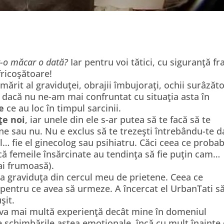
t-o măcar o dată?
Iar pentru voi tătici, cu siguranţă fr
fricoşătoare!
it al graviduţei, obrajii îmbujoraţi, ochii surâzăto
s dacă nu ne-am mai confruntat cu situaţia asta în
e
ce au loc în timpul sarcinii.
ţe noi
, iar unele din ele s-ar putea să te facă să te
tine sau nu. Nu e exclus să te trezeşti întrebându-te 
… fie el ginecolog sau psihiatru. Căci ceea ce probab
ă femeile însărcinate au tendinţa să fie puţin cam…
ai frumoasă).
a graviduţa din cercul meu de prietene. Ceea ce
pentru ce avea să urmeze. A încercat el UrbanTati să
şit.
ceva mai multă experienţă decât mine în domeniul
e schimbările astea emoţionale, încă cu mult înainte