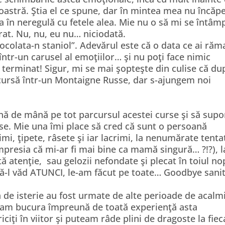
 noastră. Ştia el ce spune, dar în mintea mea nu încăp
va în neregulă cu fetele alea. Mie nu o să mi se întâm
rat. Nu, nu, eu nu… niciodată.
ocolata-n staniol”. Adevărul este că o data ce ai răm
într-un carusel al emoţiilor… şi nu poţi face nimic
 terminat! Sigur, mi se mai şopteşte din culise că du
ursă într-un Montaigne Russe, dar s-ajungem noi
 ţină de mână pe tot parcursul acestei curse şi să supo
else. Mie una îmi place să cred că sunt o persoană
rimi, ţipete, râsete şi iar lacrimi, la nenumărate tenta
presia că mi-ar fi mai bine ca mamă singură… ?!?), l
ă atenţie, sau gelozii nefondate şi plecat în toiul nop
să-l văd ATUNCI, le-am făcut pe toate… Goodbye sanit
 de isterie au fost urmate de alte perioade de acalm
uteam bucura împreună de toată experienţă asta
iciţi în viitor şi puteam râde plini de dragoste la fie