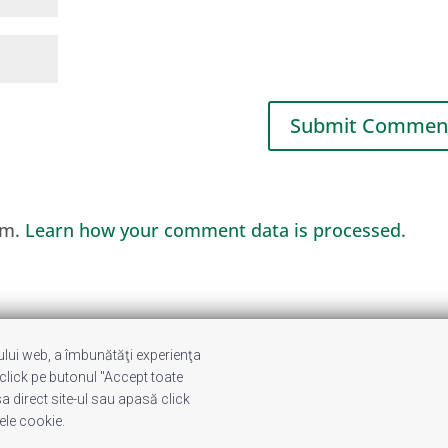
am.
Learn how your comment data is processed.
-ului web, a îmbunătăţi experienţa
noi
Privacy
Contact
 click pe butonul "Accept toate
a direct site-ul sau apasă click
ele cookie.
omirescu. Temă WordPress:
Divi
. Imagini optimizate de
ShortPixel
.