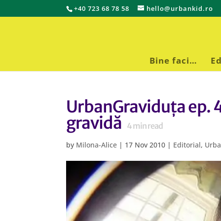
+40 723 68 78 58
hello@urbankid.ro
Bine faci…
Ed
UrbanGraviduța ep. 4
gravidă
4
min read
by
Milona-Alice
|
17 Nov 2010
|
Editorial
,
Urba