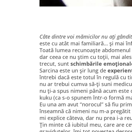
Câte dintre voi mămicilor nu aţi gândi
este cu atât mai familiară… şi mai în
Toată lumea recunoaşte abdomenul măr
dar ceea ce nu ştim cu toţii, mai ale
trecut, sunt
schimbările emoţional
Sarcina este un şir lung de
experien
întrebi dacă este totul în regulă cu 
nu ar trebui cumva să-ţi suni medicul
nu ţi-a spus nimeni până acum este c
kuku (ca s-o spunem într-o formă m
Eu una am avut “norocul” să fiu prim
înseamnă că nimeni nu m-a pregătit 
mi explice câteva, dar nu prea i-a reu
Ţin minte că iubitul meu, care are 
graviduţelor, îmi tot povestea despr