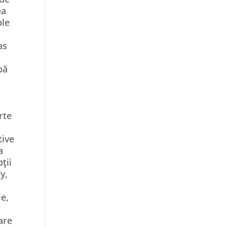
ea
ple
as
pă
rte
tive
a
ţii
y,
ie,
care