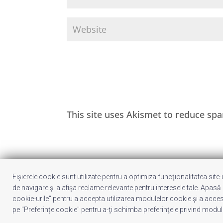
This site uses Akismet to reduce sp
Fișierele cookie sunt utilizate pentru a optimiza funcţionalitatea site
Despre noi
Publicitate
Voi despre 
de navigare şi a afişa reclame relevante pentru interesele tale. Apasă
cookie-urile" pentru a accepta utilizarea modulelor cookie şi a acces
pe "Preferințe cookie" pentru a-ţi schimba preferinţele privind modul
© UrbanKID. Proiect dezvoltat de Dana și
Mihai
Drag