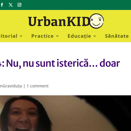
itorial
Practice
Educație
Sănătate
: Nu, nu sunt isterică… doar
nGraviduța
|
1 comment