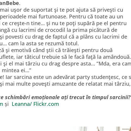
anBebe
.
ai uşor de suportat şi te pot ajuta să priveşti cu
e perioadele mai furtunoase. Pentru că toate au un
i ce creşte-n tine… şi nu te poţi supără pe el pentru
ngă cu lacrimi de crocodil la prima picătură de
şi povesti cu drag de faptul că a plâns cu lacrimi de
ru… cam la asta se rezumă totul.
ă şi emotivă când ştii că trăieşti pentru două
lete, iar tăticul trebuie să le facă faţă la amândou
i şi el mai târziu cu drag despre asta… “Mda, era ca
 mintea ei…”
ie! Iar sarcina este un adevărat party studenţesc, ce 
 şi mai multe poveşti amuzante de relatat mai târziu,
ce schimbări emoționale ați trecut în timpul sarcinii?
om
și
Leanna/ Flickr.com