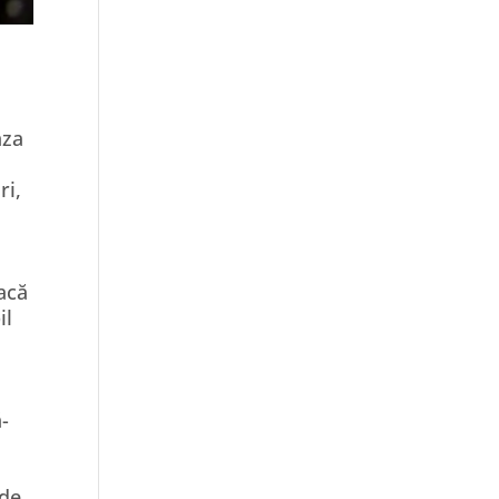
aza
ri,
dacă
il
-
 de