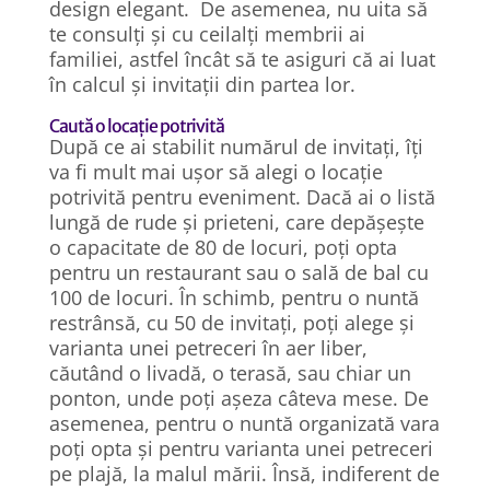
design elegant. De asemenea, nu uita să
te consulți și cu ceilalți membrii ai
familiei, astfel încât să te asiguri că ai luat
în calcul și invitații din partea lor.
Caută o locație potrivită
După ce ai stabilit numărul de invitați, îți
va fi mult mai ușor să alegi o locație
potrivită pentru eveniment. Dacă ai o listă
lungă de rude și prieteni, care depășește
o capacitate de 80 de locuri, poți opta
pentru un restaurant sau o sală de bal cu
100 de locuri. În schimb, pentru o nuntă
restrânsă, cu 50 de invitați, poți alege și
varianta unei petreceri în aer liber,
căutând o livadă, o terasă, sau chiar un
ponton, unde poți așeza câteva mese. De
asemenea, pentru o nuntă organizată vara
poți opta și pentru varianta unei petreceri
pe plajă, la malul mării. Însă, indiferent de