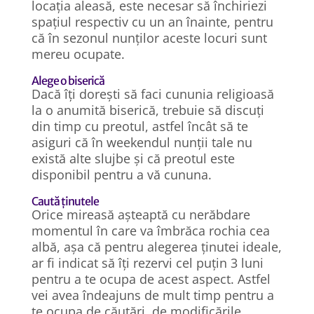
locația aleasă, este necesar să închiriezi
spațiul respectiv cu un an înainte, pentru
că în sezonul nunților aceste locuri sunt
mereu ocupate.
Alege o biserică
Dacă îți dorești să faci cununia religioasă
la o anumită biserică, trebuie să discuți
din timp cu preotul, astfel încât să te
asiguri că în weekendul nunții tale nu
există alte slujbe și că preotul este
disponibil pentru a vă cununa.
Caută ținutele
Orice mireasă așteaptă cu nerăbdare
momentul în care va îmbrăca rochia cea
albă, așa că pentru alegerea ținutei ideale,
ar fi indicat să îți rezervi cel puțin 3 luni
pentru a te ocupa de acest aspect. Astfel
vei avea îndeajuns de mult timp pentru a
te ocupa de căutări, de modificările