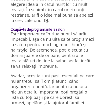
alegere ideală în cazul nunților cu mulți
invitați. În schimb, în cazul unei nunți
restrânse, ar fi o idee mai bună să apelezi
la serviciile unui DJ.
Ocupă-te de programările la salon
Este important ca în ziua nunții să arăți
impecabil, așa că nu uita să te programezi
la salon pentru machiaj, manichiură și
hairstyle. De asemenea, poți discuta cu
domnișoarele de onoare, pentru a le
invita alături de tine la salon, astfel încât
să vă relaxați împreună.
Așadar, aceștia sunt pașii esențiali pe care
nu ar trebui să îi omiți atunci când
organizezi o nuntă. Iar pentru a nu uita
niciun detaliu important, poți pregăti o
listă cu toți pașii pe care dorești să îi
urmezi, apelând și la ajutorul familiei.