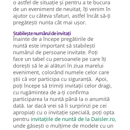
o astfel de situație și pentru a te bucura
de un eveniment de neuitat, îți venim în
ajutor cu câteva sfaturi, astfel încât să-ți
pregătești nunta cât mai ușor.
Stabilește numărul de invitați
Înainte de a începe pregătirile de
nuntă este important să stabilești
numărul de persoane invitate. Poți
face un tabel cu persoanele pe care îți
dorești să le ai alături în ziua marelui
eveniment, colorând numele celor care
știi că vor participa cu siguranță. Apoi,
poți începe să trimiți invitații celor dragi,
cu rugămintea de a-ți confirma
participarea la nuntă până la o anumită
dată. Iar dacă vrei să îi surprinzi pe cei
apropiați cu o invitație specială, poți opta
pentru
invitațiile de nuntă de la Daisler.ro
,
unde găsești o mulțime de modele cu un