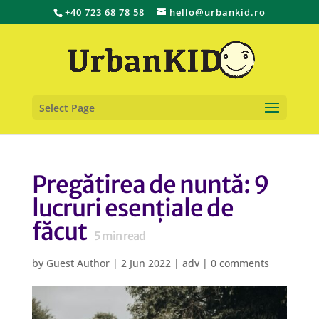
+40 723 68 78 58
hello@urbankid.ro
Select Page
Pregătirea de nuntă: 9
lucruri esențiale de
făcut
5
min read
by
Guest Author
|
2 Jun 2022
|
adv
|
0 comments