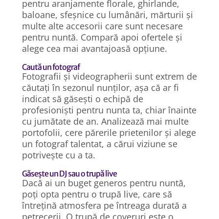
pentru aranjamente florale, ghirlande,
baloane, sfeșnice cu lumânări, mărturii și
multe alte accesorii care sunt necesare
pentru nuntă. Compară apoi ofertele și
alege cea mai avantajoasă opțiune.
Caută un fotograf
Fotografii și videographerii sunt extrem de
căutați în sezonul nunților, așa că ar fi
indicat să găsești o echipă de
profesioniști pentru nunta ta, chiar înainte
cu jumătate de an. Analizează mai multe
portofolii, cere părerile prietenilor și alege
un fotograf talentat, a cărui viziune se
potrivește cu a ta.
Găsește un DJ sau o trupă live
Dacă ai un buget generos pentru nuntă,
poți opta pentru o trupă live, care să
întrețină atmosfera pe întreaga durată a
petrecerii. O trupă de coveruri este o