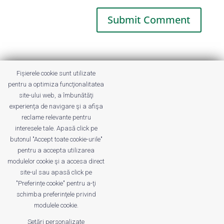
This site uses Akismet to reduce spam.
Fișierele cookie sunt utilizate
Learn how your comment data is
pentru a optimiza funcţionalitatea
processed.
site-ului web, a îmbunătăţi
experienţa de navigare şi a afişa
reclame relevante pentru
interesele tale. Apasă click pe
butonul "Accept toate cookie-urile"
pentru a accepta utilizarea
modulelor cookie şi a accesa direct
site-ul sau apasă click pe
"Preferințe cookie" pentru a-ţi
Despre noi
Publicitate
Voi despre noi
schimba preferinţele privind
Privacy
Contact
modulele cookie.
Setări personalizate