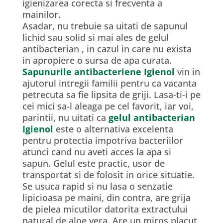
igienizarea corecta si frecventa a
mainilor.
Asadar, nu trebuie sa uitati de sapunul
lichid sau solid si mai ales de gelul
antibacterian , in cazul in care nu exista
in apropiere o sursa de apa curata.
Sapunurile antibacteriene Igienol
vin in
ajutorul intregii familii pentru ca vacanta
petrecuta sa fie lipsita de griji. Lasa-ti-i pe
cei mici sa-l aleaga pe cel favorit, iar voi,
parintii, nu uitati ca
gelul antibacterian
Igienol
este o alternativa excelenta
pentru protectia impotriva bacteriilor
atunci cand nu aveti acces la apa si
sapun. Gelul este practic, usor de
transportat si de folosit in orice situatie.
Se usuca rapid si nu lasa o senzatie
lipicioasa pe maini, din contra, are grija
de pielea micutilor datorita extractului
natural de aloe vera. Are un miros placut