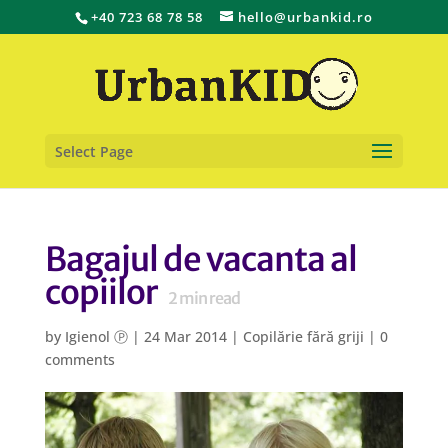
+40 723 68 78 58
hello@urbankid.ro
Select Page
Bagajul de vacanta al
copiilor
2
min read
by
Igienol Ⓟ
|
24 Mar 2014
|
Copilărie fără griji
|
0
comments