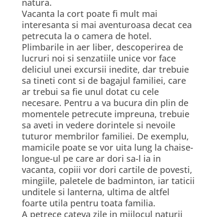
natura.
Vacanta la cort poate fi mult mai
interesanta si mai aventuroasa decat cea
petrecuta la o camera de hotel.
Plimbarile in aer liber, descoperirea de
lucruri noi si senzatiile unice vor face
deliciul unei excursii inedite, dar trebuie
sa tineti cont si de bagajul familiei, care
ar trebui sa fie unul dotat cu cele
necesare. Pentru a va bucura din plin de
momentele petrecute impreuna, trebuie
sa aveti in vedere dorintele si nevoile
tuturor membrilor familiei. De exemplu,
mamicile poate se vor uita lung la chaise-
longue-ul pe care ar dori sa-l ia in
vacanta, copiii vor dori cartile de povesti,
mingiile, paletele de badminton, iar taticii
unditele si lanterna, ultima de altfel
foarte utila pentru toata familia.
A petrece cateva zile in mijlocul naturii