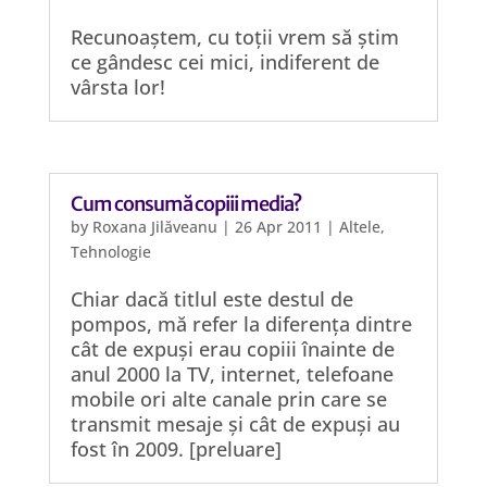
Recunoaștem, cu toții vrem să știm
ce gândesc cei mici, indiferent de
vârsta lor!
Cum consumă copiii media?
by
Roxana Jilăveanu
|
26 Apr 2011
|
Altele
,
Tehnologie
Chiar dacă titlul este destul de
pompos, mă refer la diferența dintre
cât de expuși erau copiii înainte de
anul 2000 la TV, internet, telefoane
mobile ori alte canale prin care se
transmit mesaje și cât de expuși au
fost în 2009. [preluare]