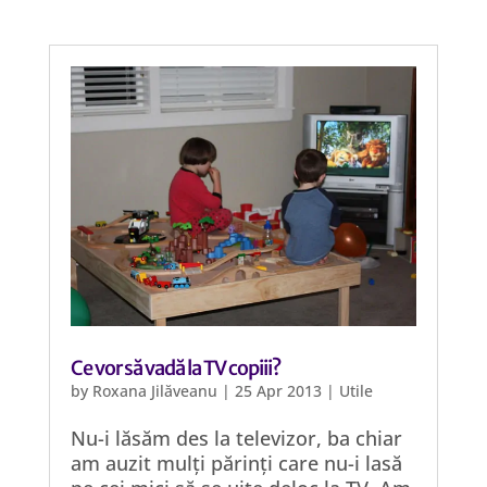
Ce vor să vadă la TV copiii?
by
Roxana Jilăveanu
|
25 Apr 2013
|
Utile
Nu-i lăsăm des la televizor, ba chiar
am auzit mulți părinți care nu-i lasă