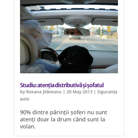
Studiu: atenția distributivă și șofatul
by
Roxana Jilăveanu
|
20 May 2013
|
Siguranța
auto
90% dintre părinții șoferi nu sunt
atenți doar la drum când sunt la
volan.