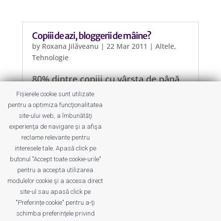
Copiii de azi, bloggerii de mâine?
by
Roxana Jilăveanu
|
22 Mar 2011
|
Altele
,
Tehnologie
80% dintre copiii cu vârsta de până
în 5 ani folosesc internetul în Statele
Fișierele cookie sunt utilizate
Unite ale Americii! Asta spune un
pentru a optimiza funcţionalitatea
studiu realizat de organizația non-
site-ului web, a îmbunătăţi
profit Joan Ganz Cooney Center and
experienţa de navigare şi a afişa
Sesame Workshop.
reclame relevante pentru
interesele tale. Apasă click pe
butonul "Accept toate cookie-urile"
pentru a accepta utilizarea
modulelor cookie şi a accesa direct
site-ul sau apasă click pe
"Preferințe cookie" pentru a-ţi
Despre noi
Publicitate
Voi despre noi
schimba preferinţele privind
Privacy
Contact