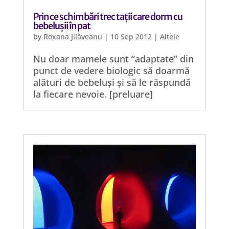
Prin ce schimbări trec tații care dorm cu
bebelușii în pat
by
Roxana Jilăveanu
|
10 Sep 2012
|
Altele
Nu doar mamele sunt “adaptate” din
punct de vedere biologic să doarmă
alături de bebeluși și să le răspundă
la fiecare nevoie. [preluare]