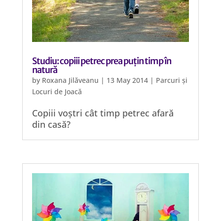
Studiu: copiii petrec prea puțin timp în
natură
by
Roxana Jilăveanu
|
13 May 2014
|
Parcuri și
Locuri de Joacă
Copiii voștri cât timp petrec afară
din casă?