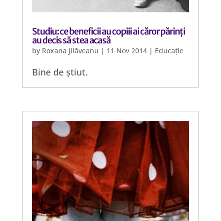
Studiu: ce beneficii au copiii ai căror părinți
au decis să stea acasă
by
Roxana Jilăveanu
|
11 Nov 2014
|
Educație
Bine de știut.