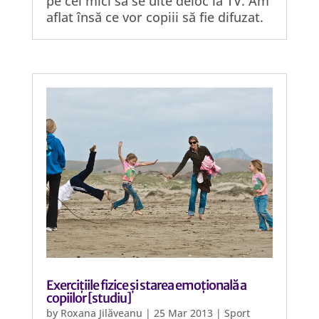
pe cei mici să se uite deloc la TV. Am
aflat însă ce vor copiii să fie difuzat.
Exercițiile fizice și starea emoțională a
copiilor [studiu]
by
Roxana Jilăveanu
|
25 Mar 2013
|
Sport