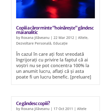
Copiii a căror minte “hoinărește” gândesc
mai analitic
by
Roxana Jilăveanu
|
22 Mar 2012
|
Altele
,
Dezvoltare Personală
,
Educație
În cazul în care ați fost vreodată
îngrijorați cu privire la faptul că ai
voștri nu se pot concentra 100% la
un anumit lucru, aflați că și asta
poate fi un lucru benefic. [preluare]
Ce gândesc copiii?
by
Roxana Jilăveanu
|
17 Oct 2011
|
Altele