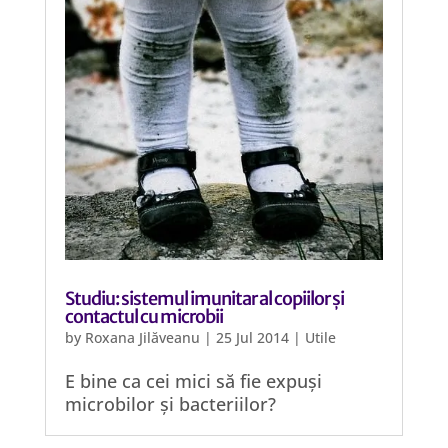
Studiu: sistemul imunitar al copiilor și
contactul cu microbii
by
Roxana Jilăveanu
|
25 Jul 2014
|
Utile
E bine ca cei mici să fie expuși
microbilor și bacteriilor?