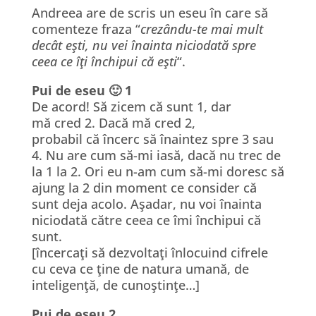
Andreea are de scris un eseu în care să
comenteze fraza “
crezându-te mai mult
decât eşti, nu vei înainta niciodată spre
ceea ce îţi închipui că eşti
“.
Pui de eseu 🙂 1
De acord! Să zicem că sunt 1, dar
mă cred 2. Dacă mă cred 2,
probabil că încerc să înaintez spre 3 sau
4. Nu are cum să-mi iasă, dacă nu trec de
la 1 la 2. Ori eu n-am cum să-mi doresc să
ajung la 2 din moment ce consider că
sunt deja acolo. Aşadar, nu voi înainta
niciodată către ceea ce îmi închipui că
sunt.
[încercaţi să dezvoltaţi înlocuind cifrele
cu ceva ce ţine de natura umană, de
inteligenţă, de cunoştinţe…]
Pui de eseu 2