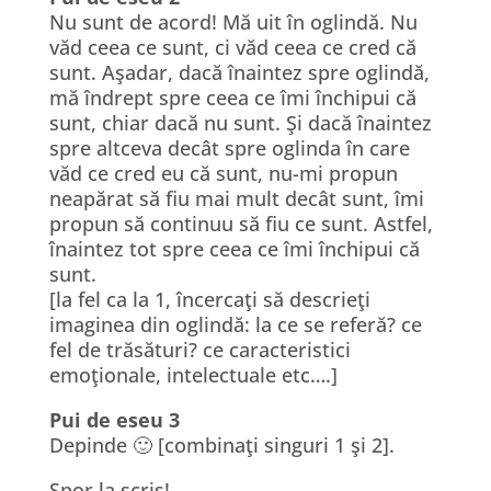
Nu sunt de acord! Mă uit în oglindă. Nu
văd ceea ce sunt, ci văd ceea ce cred că
sunt. Aşadar, dacă înaintez spre oglindă,
mă îndrept spre ceea ce îmi închipui că
sunt, chiar dacă nu sunt. Şi dacă înaintez
spre altceva decât spre oglinda în care
văd ce cred eu că sunt, nu-mi propun
neapărat să fiu mai mult decât sunt, îmi
propun să continuu să fiu ce sunt. Astfel,
înaintez tot spre ceea ce îmi închipui că
sunt.
[la fel ca la 1, încercaţi să descrieţi
imaginea din oglindă: la ce se referă? ce
fel de trăsături? ce caracteristici
emoţionale, intelectuale etc….]
Pui de eseu 3
Depinde 🙂 [combinaţi singuri 1 şi 2].
Spor la scris!