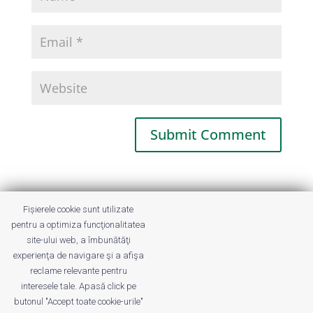
This site uses Akismet to reduce spam.
Fișierele cookie sunt utilizate
Learn how your comment data is
pentru a optimiza funcţionalitatea
processed.
site-ului web, a îmbunătăţi
experienţa de navigare şi a afişa
reclame relevante pentru
interesele tale. Apasă click pe
butonul "Accept toate cookie-urile"