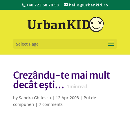
+40 723 68 78 58
hello@urbankid.ro
Select Page
Crezându-te mai mult
decât eşti…
1
min read
by
Sandra Ghitescu
|
12 Apr 2008
|
Pui de
compuneri
|
7 comments