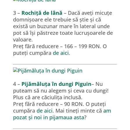
3 –
Rochiță de lână
– Dacă aveți micuțe
domnișoare ele trebuie să știe și că
există un buzunar mare în lateral unde
pot să își păstreze toate lucrușoarele de
valoare.
Preț fără reducere – 166 – 199 RON. O
puteți cumpăra
de aici
.
4 –
Pijămăluța în dungi Piguin
– Nu
puteam să nu alegem și ceva cu dungi!
Plus că are căciulița inclusă.
Preț fără reducere – 90 RON. O puteți
cumpăra
de aici
. Mai tineți minte că
am
pozat și noi in pijamaua asta
?