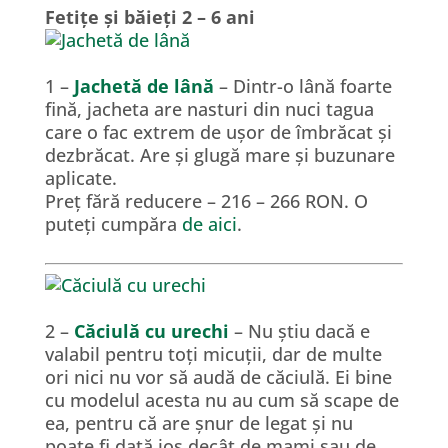
Fetițe și băieți 2 – 6 ani
1 –
Jachetă de lână
– Dintr-o lână foarte
fină, jacheta are nasturi din nuci tagua
care o fac extrem de ușor de îmbrăcat și
dezbrăcat. Are și glugă mare și buzunare
aplicate.
Preț fără reducere – 216 – 266 RON. O
puteți cumpăra
de aici
.
2 –
Căciulă cu urechi
– Nu știu dacă e
valabil pentru toți micuții, dar de multe
ori nici nu vor să audă de căciulă. Ei bine
cu modelul acesta nu au cum să scape de
ea, pentru că are șnur de legat și nu
poate fi dată jos decât de mami sau de