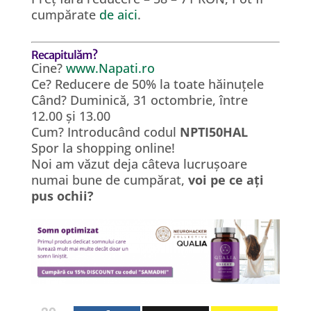
cumpărate
de aici
.
Recapitulăm?
Cine?
www.Napati.ro
Ce? Reducere de 50% la toate hăinuțele
Când? Duminică, 31 octombrie, între
12.00 și 13.00
Cum? Introducând codul
NPTI50HAL
Spor la shopping online!
Noi am văzut deja câteva lucrușoare
numai bune de cumpărat,
voi pe ce ați
pus ochii?