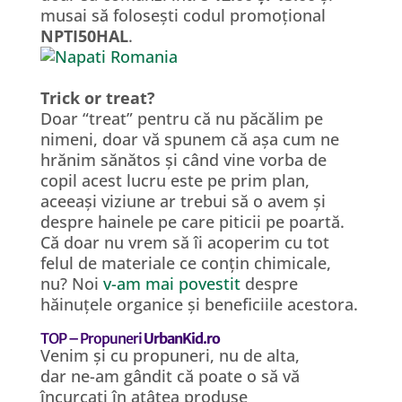
musai să folosești codul promoțional
NPTI50HAL
.
Trick or treat?
Doar “treat” pentru că nu păcălim pe
nimeni, doar vă spunem că așa cum ne
hrănim sănătos și când vine vorba de
copil acest lucru este pe prim plan,
aceeași viziune ar trebui să o avem și
despre hainele pe care piticii pe poartă.
Că doar nu vrem să îi acoperim cu tot
felul de materiale ce conțin chimicale,
nu? Noi
v-am mai povestit
despre
hăinuțele organice și beneficiile acestora.
TOP – Propuneri
UrbanKid.ro
Venim și cu propuneri, nu de alta,
dar ne-am gândit că poate o să vă
încurcați în atâtea produse