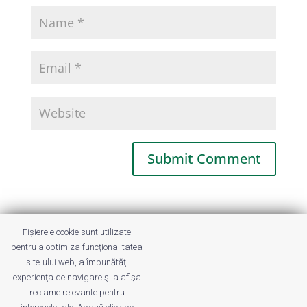
This site uses Akismet to reduce spam.
Fișierele cookie sunt utilizate
Learn how your comment data is
pentru a optimiza funcţionalitatea
processed.
site-ului web, a îmbunătăţi
experienţa de navigare şi a afişa
reclame relevante pentru