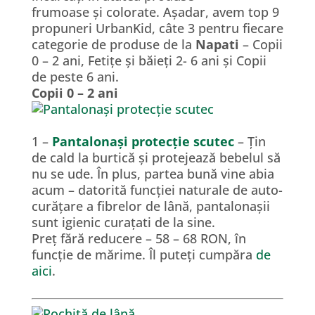
frumoase și colorate. Așadar, avem top 9
propuneri UrbanKid, câte 3 pentru fiecare
categorie de produse de la
Napati
– Copii
0 – 2 ani, Fetițe și băieți 2- 6 ani și Copii
de peste 6 ani.
Copii 0 – 2 ani
1 –
Pantalonași protecție scutec
– Țin
de cald la burtică și protejează bebelul să
nu se ude. În plus, partea bună vine abia
acum – datorită funcției naturale de auto-
curățare a fibrelor de lână, pantalonașii
sunt igienic curațati de la sine.
Preț fără reducere – 58 – 68 RON, în
funcție de mărime. Îl puteți cumpăra
de
aici
.