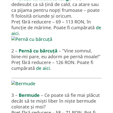
dedesubt ca să țină de cald, ca atare sau
ca pijama pentru nopți frumoase – poate
fi folosită oriunde și oricum.
Preț fără reducere – 69 – 113 RON, în
funcție de mărime. Poate fi cumpărată
de
aici
.
2 –
Pernă cu bărcuță
– “Vine somnul,
bine-mi pare, eu adorm pe pernă moale!”
Preț fără reducere – 126 RON. Poate fi
cumpărată
de aici
.
3 –
Bermude
– Ce poate să fie mai plăcut
decât să te miști liber în niște bermude
colorate și moi?
Preț fără reducere – 58 – 71 RON, Pot fi