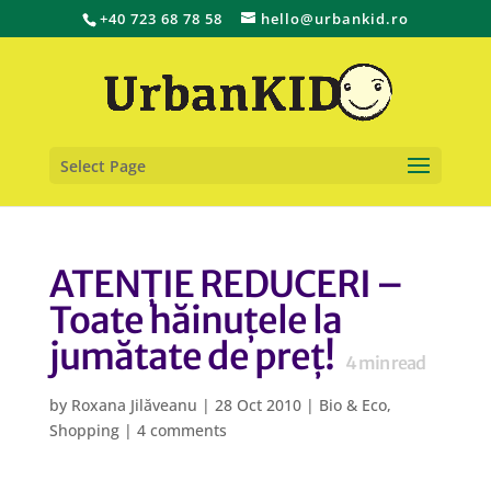
+40 723 68 78 58
hello@urbankid.ro
Select Page
ATENȚIE REDUCERI –
Toate hăinuțele la
jumătate de preț!
4
min read
by
Roxana Jilăveanu
|
28 Oct 2010
|
Bio & Eco
,
Shopping
|
4 comments