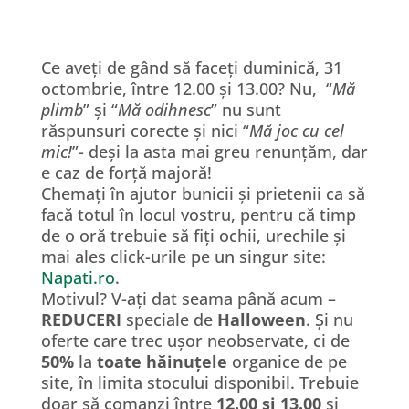
Ce aveți de gând să faceți duminică, 31
octombrie, între 12.00 și 13.00? Nu, “
Mă
plimb
” și “
Mă odihnesc
” nu sunt
răspunsuri corecte și nici “
Mă joc cu cel
mic!
”- deși la asta mai greu renunțăm, dar
e caz de forță majoră!
Chemați în ajutor bunicii și prietenii ca să
facă totul în locul vostru, pentru că timp
de o oră trebuie să fiți ochii, urechile și
mai ales click-urile pe un singur site:
Napati.ro
.
Motivul? V-ați dat seama până acum –
REDUCERI
speciale de
Halloween
. Și nu
oferte care trec ușor neobservate, ci de
50%
la
toate hăinuțele
organice de pe
site, în limita stocului disponibil. Trebuie
doar să comanzi între
12.00 și 13.00
și