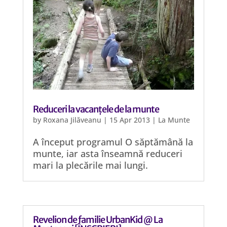
Reduceri la vacanțele de la munte
by
Roxana Jilăveanu
|
15 Apr 2013
|
La Munte
A început programul O săptămână la
munte, iar asta înseamnă reduceri
mari la plecările mai lungi.
Revelion de familie UrbanKid @ La