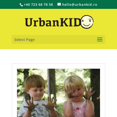
+40 723 68 78 58
hello@urbankid.ro
Select Page