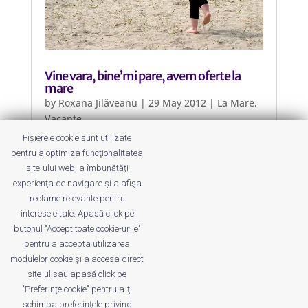
Vine vara, bine’mi pare, avem oferte la
mare
by
Roxana Jilăveanu
|
29 May 2012
|
La Mare
,
Vacanțe
Fișierele cookie sunt utilizate
Agențiile de turism au început să
pentru a optimiza funcţionalitatea
ofere familiilor pachete speciale
site-ului web, a îmbunătăţi
pentru părinții cu bebeluși sau copii
experienţa de navigare şi a afişa
de până în 7 ani.
reclame relevante pentru
interesele tale. Apasă click pe
butonul "Accept toate cookie-urile"
pentru a accepta utilizarea
modulelor cookie şi a accesa direct
site-ul sau apasă click pe
"Preferințe cookie" pentru a-ţi
Despre noi
Publicitate
Voi despre noi
schimba preferinţele privind