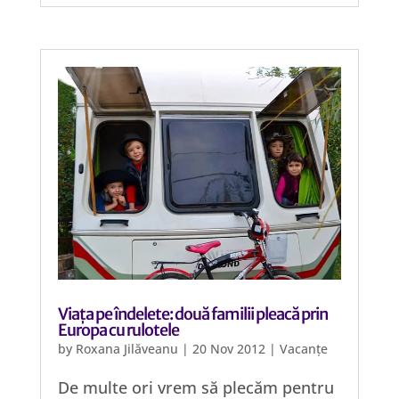
Viața pe îndelete: două familii pleacă prin
Europa cu rulotele
by
Roxana Jilăveanu
|
20 Nov 2012
|
Vacanțe
De multe ori vrem să plecăm pentru