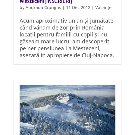
Mesteceni [ÎNSCRIERI]
by
Andrada Crânguș
|
11 Dec 2012
|
Vacanțe
Acum aproximativ un an și jumătate,
când vănam de zor prin România
locații pentru familii cu copii și nu
găseam mare lucru, am descoperit
pe net pensiunea La Mesteceni,
așezată în apropiere de Cluj-Napoca.