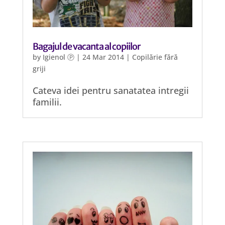
Bagajul de vacanta al copiilor
by
Igienol Ⓟ
|
24 Mar 2014
|
Copilărie fără
griji
Cateva idei pentru sanatatea intregii
familii.