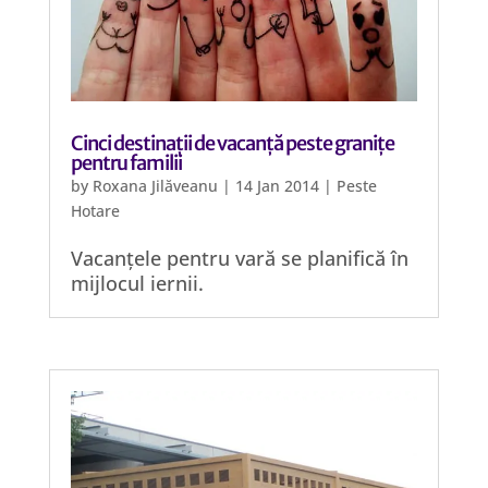
Cinci destinații de vacanță peste granițe
pentru familii
by
Roxana Jilăveanu
|
14 Jan 2014
|
Peste
Hotare
Vacanțele pentru vară se planifică în
mijlocul iernii.