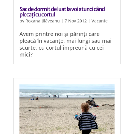
Sac de dormit de luat la voi atunci când
plecați cu cortul
by
Roxana Jilăveanu
|
7 Nov 2012
|
Vacanțe
Avem printre noi și părinți care
pleacă în vacanțe, mai lungi sau mai
scurte, cu cortul împreună cu cei
mici?