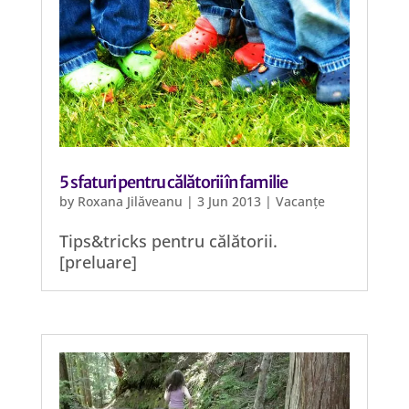
5 sfaturi pentru călătorii în familie
by
Roxana Jilăveanu
|
3 Jun 2013
|
Vacanțe
Tips&tricks pentru călătorii.
[preluare]