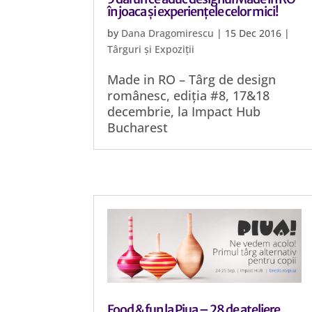
în joaca și experiențele celor mici!
by
Dana Dragomirescu
|
15 Dec 2016
|
Târguri și Expoziții
Made in RO – Târg de design
românesc, ediția #8, 17&18
decembrie, la Impact Hub
Bucharest
Food & fun la Piua – 28 de ateliere