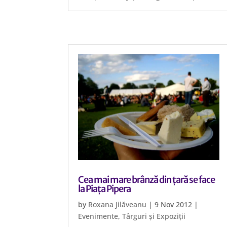
Cea mai mare brânză din țară se face
la Piața Pipera
by
Roxana Jilăveanu
|
9 Nov 2012
|
Evenimente
,
Târguri și Expoziții