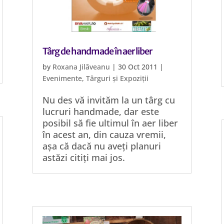
Târg de handmade în aer liber
by
Roxana Jilăveanu
|
30 Oct 2011
|
Evenimente
,
Târguri și Expoziții
Nu des vă invităm la un târg cu
lucruri handmade, dar este
posibil să fie ultimul în aer liber
în acest an, din cauza vremii,
așa că dacă nu aveți planuri
astăzi citiți mai jos.