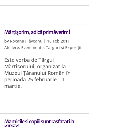
Mărțișorim, adică primăverim!
by
Roxana Jilăveanu
|
18 Feb 2011
|
Ateliere
,
Evenimente
,
Târguri și Expoziții
Este vorba de Târgul
Mărțișorului, organizat la
Muzeul Țăranului Român în
perioada 25 februarie – 1
martie.
Mamicile si copiii sunt rasfatati la
KIDEX!