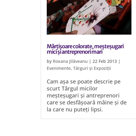
Mărțișoare colorate, meșteșugari
mici și antreprenori mari
by
Roxana Jilăveanu
|
22 Feb 2013
|
Evenimente
,
Târguri și Expoziții
Cam așa se poate descrie pe
scurt Târgul micilor
meșteșugari și antreprenori
care se desfășoară mâine și de
la care nu puteți lipsi.