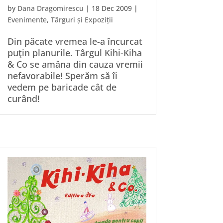
by
Dana Dragomirescu
|
18 Dec 2009
|
Evenimente
,
Târguri și Expoziții
Din păcate vremea le-a încurcat
puţin planurile. Târgul Kihi-Kiha
& Co se amâna din cauza vremii
nefavorabile! Sperăm să îi
vedem pe baricade cât de
curând!