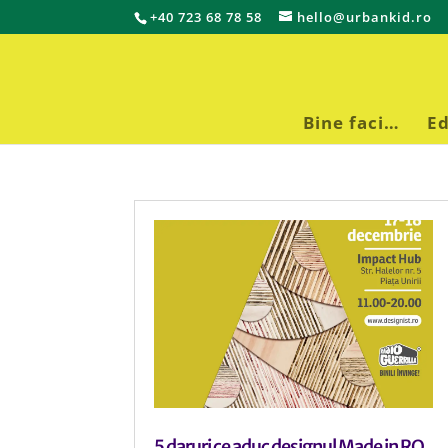
+40 723 68 78 58
hello@urbankid.ro
Bine faci…
Ed
5 daruri ce aduc designul Made in RO