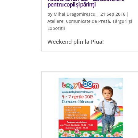
pentru copii și părinți
by
Mihai Dragomirescu
|
21 Sep 2016
|
Ateliere
,
Comunicate de Presă
,
Târguri și
Expoziții
Weekend plin la Piua!