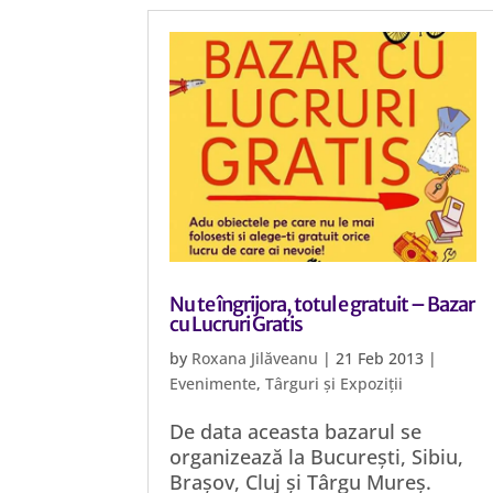
Nu te îngrijora, totul e gratuit – Bazar
cu Lucruri Gratis
by
Roxana Jilăveanu
|
21 Feb 2013
|
Evenimente
,
Târguri și Expoziții
De data aceasta bazarul se
organizează la București, Sibiu,
Brașov, Cluj și Târgu Mureș.