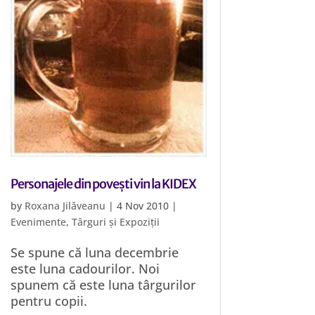
Personajele din povești vin la KIDEX
by
Roxana Jilăveanu
|
4 Nov 2010
|
Evenimente
,
Târguri și Expoziții
Se spune că luna decembrie
este luna cadourilor. Noi
spunem că este luna târgurilor
pentru copii.