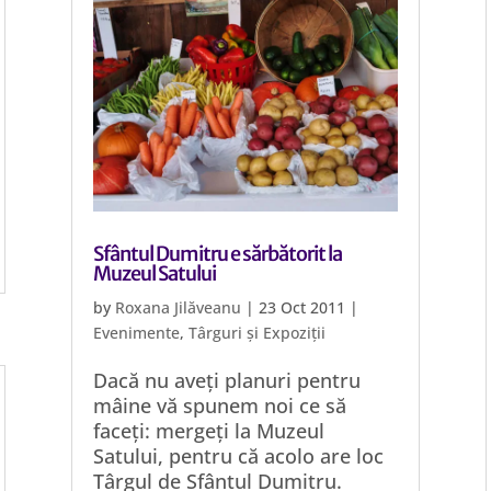
Sfântul Dumitru e sărbătorit la
Muzeul Satului
by
Roxana Jilăveanu
|
23 Oct 2011
|
Evenimente
,
Târguri și Expoziții
Dacă nu aveți planuri pentru
mâine vă spunem noi ce să
faceți: mergeți la Muzeul
Satului, pentru că acolo are loc
Târgul de Sfântul Dumitru.