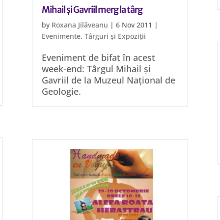
Mihail și Gavriil merg la târg
by
Roxana Jilăveanu
|
6 Nov 2011
|
Evenimente
,
Târguri și Expoziții
Eveniment de bifat în acest
week-end: Târgul Mihail și
Gavriil de la Muzeul Național de
Geologie.