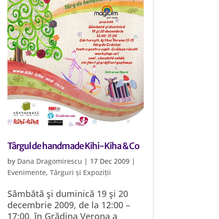
Târgul de handmade Kihi-Kiha & Co
by
Dana Dragomirescu
|
17 Dec 2009
|
Evenimente
,
Târguri și Expoziții
Sâmbătă şi duminică 19 şi 20
decembrie 2009, de la 12:00 –
17:00, în Grădina Verona a