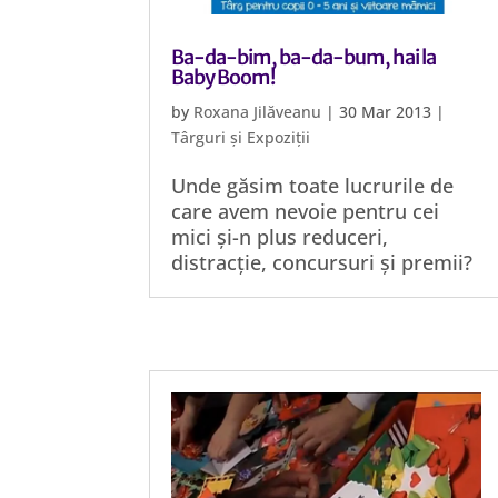
Ba-da-bim, ba-da-bum, hai la
Baby Boom!
by
Roxana Jilăveanu
|
30 Mar 2013
|
Târguri și Expoziții
Unde găsim toate lucrurile de
care avem nevoie pentru cei
mici și-n plus reduceri,
distracție, concursuri și premii?