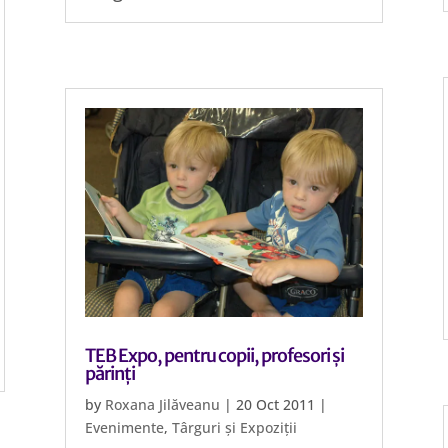
TEB Expo, pentru copii, profesori și
părinți
by
Roxana Jilăveanu
|
20 Oct 2011
|
Evenimente
,
Târguri și Expoziții