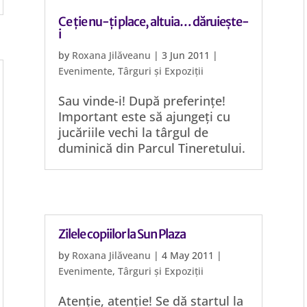
Ce ție nu-ți place, altuia… dăruiește-
i
by
Roxana Jilăveanu
|
3 Jun 2011
|
Evenimente
,
Târguri și Expoziții
Sau vinde-i! După preferințe!
Important este să ajungeți cu
jucăriile vechi la târgul de
duminică din Parcul Tineretului.
Zilele copiilor la Sun Plaza
by
Roxana Jilăveanu
|
4 May 2011
|
Evenimente
,
Târguri și Expoziții
Atenție, atenție! Se dă startul la