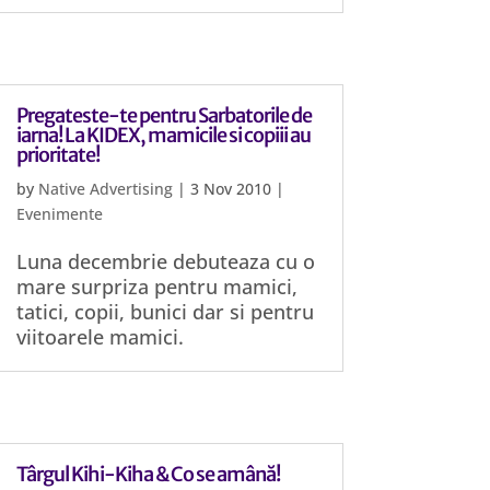
Pregateste-te pentru Sarbatorile de
iarna! La KIDEX, mamicile si copiii au
prioritate!
by
Native Advertising
|
3 Nov 2010
|
Evenimente
Luna decembrie debuteaza cu o
mare surpriza pentru mamici,
tatici, copii, bunici dar si pentru
viitoarele mamici.
Târgul Kihi-Kiha & Co se amână!