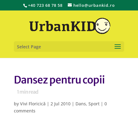
+40 723 68 78 58
hello@urbankid.ro
Select Page
Dansez pentru copii
1
min read
by
Vivi Floricică
|
2 Jul 2010
|
Dans
,
Sport
|
0
comments