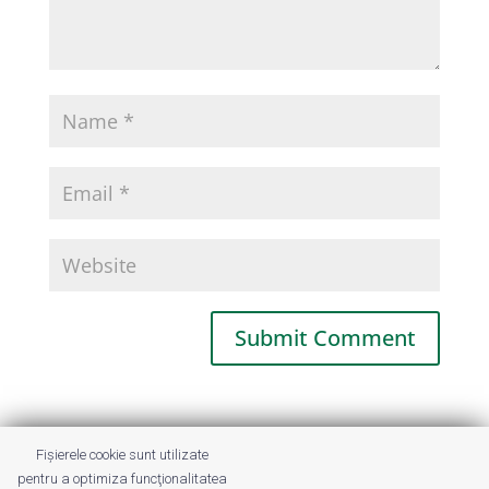
This site uses Akismet to reduce spam.
Fișierele cookie sunt utilizate
Learn how your comment data is
pentru a optimiza funcţionalitatea