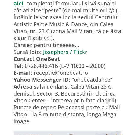
aici
, completați formularul și vă sună ei
cât ați zice ”pește” (de mai multe ori 🙂 ).
Întâlnirile vor avea loc la sediul Centrului
Artistic Fame Music & Dance, din Calea
Vitan, nr. 23 C (zona Mall Vitan, că pe ăsta
sigur îl știți 🙂 ).
Dansez pentru tineeeee…
Sursă foto:
Josephers / Flickr
Contact OneBeat
Tel
: 0728.446.416 (L-V 10:00 – 20:00)
E-mail
: receptie@onebeat.ro
Yahoo Messenger ID
: “onebeatdance”
Adresa sala de dans
: Calea Vitan 23 C,
demisol, sector 3, Bucuresti (in cladirea
Vitan Center – intrarea prin fata cladirii)
Puncte de reper: Pe aceeasi parte cu Mall
Vitan – la 3 minute distanta, langa Mega
Image