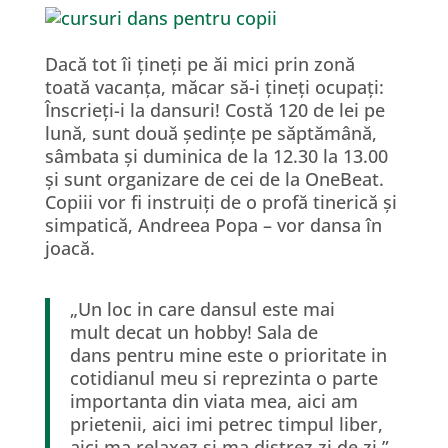
Dacă tot îi țineți pe ăi mici prin zonă
toată vacanța, măcar să-i țineți ocupați:
Înscrieți-i la dansuri! Costă 120 de lei pe
lună, sunt două ședințe pe săptămână,
sâmbata și duminica de la 12.30 la 13.00
și sunt organizare de cei de la OneBeat.
Copiii vor fi instruiți de o profă tinerică și
simpatică, Andreea Popa – vor dansa în
joacă.
„Un loc in care dansul este mai
mult decat un hobby! Sala de
dans pentru mine este o prioritate in
cotidianul meu si reprezinta o parte
importanta din viata mea, aici am
prietenii, aici imi petrec timpul liber,
aici ma relaxez si ma distrez zi de zi.”