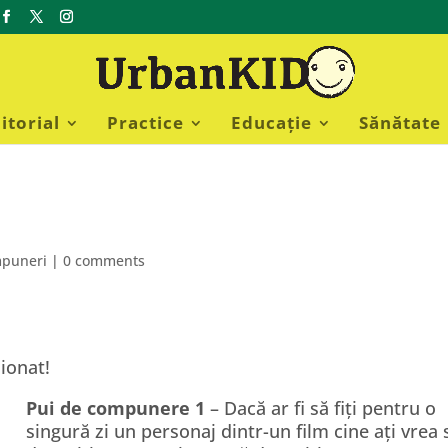
itorial
Practice
Educație
Sănătate
d
mpuneri
|
0 comments
ionat!
Pui de compunere 1
– Dacă ar fi să fiți pentru o
singură zi un personaj dintr-un film cine ați vrea 