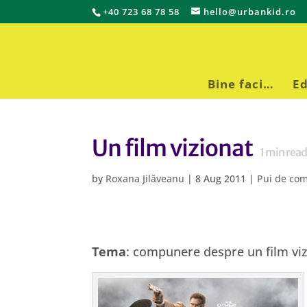
+40 723 68 78 58
hello@urbankid.ro
Bine faci…
Ed
Un film vizionat
1
min rea
by
Roxana Jilăveanu
|
8 Aug 2011
|
Pui de co
Tema
: compunere despre un film viz