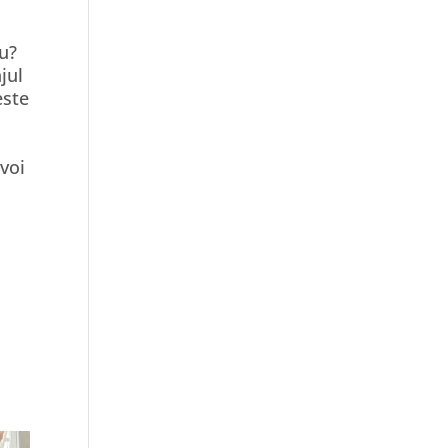
iu?
jul
este
 voi
u