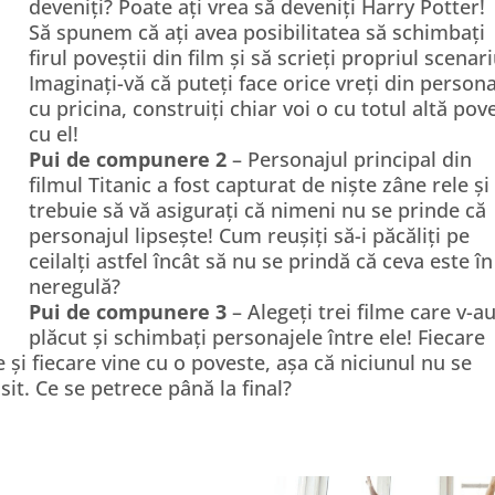
deveniți? Poate ați vrea să deveniți Harry Potter!
Să spunem că ați avea posibilitatea să schimbați
firul poveștii din film și să scrieți propriul scenar
Imaginați-vă că puteți face orice vreți din persona
cu pricina, construiți chiar voi o cu totul altă pov
cu el!
Pui de compunere 2
– Personajul principal din
filmul Titanic a fost capturat de niște zâne rele și
trebuie să vă asigurați că nimeni nu se prinde că
personajul lipsește! Cum reușiți să-i păcăliți pe
ceilalți astfel încât să nu se prindă că ceva este în
neregulă?
Pui de compunere 3
– Alegeți trei filme care v-a
plăcut și schimbați personajele între ele! Fiecare
și fiecare vine cu o poveste, așa că niciunul nu se
sit. Ce se petrece până la final?