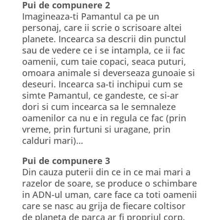
Pui de compunere 2
Imagineaza-ti Pamantul ca pe un
personaj, care ii scrie o scrisoare altei
planete. Incearca sa descrii din punctul
sau de vedere ce i se intampla, ce ii fac
oamenii, cum taie copaci, seaca puturi,
omoara animale si deverseaza gunoaie si
deseuri. Incearca sa-ti inchipui cum se
simte Pamantul, ce gandeste, ce si-ar
dori si cum incearca sa le semnaleze
oamenilor ca nu e in regula ce fac (prin
vreme, prin furtuni si uragane, prin
calduri mari)…
Pui de compunere 3
Din cauza puterii din ce in ce mai mari a
razelor de soare, se produce o schimbare
in ADN-ul uman, care face ca toti oamenii
care se nasc au grija de fiecare coltisor
de planeta de parca ar fi propriul corp.