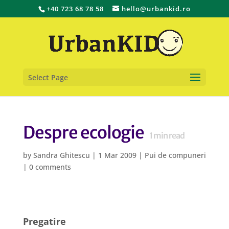
+40 723 68 78 58
hello@urbankid.ro
Select Page
Despre ecologie
1
min read
by
Sandra Ghitescu
|
1 Mar 2009
|
Pui de compuneri
|
0 comments
Pregatire