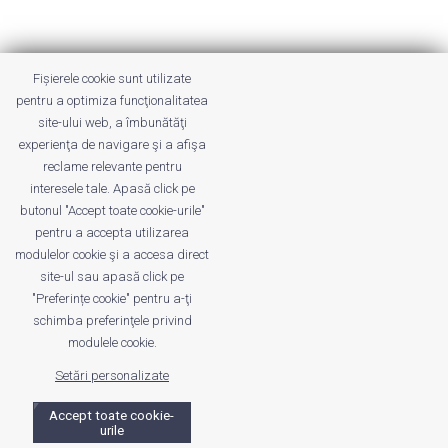
This site uses Akismet to reduce spam.
Fișierele cookie sunt utilizate
Learn how your comment data is
pentru a optimiza funcţionalitatea
processed.
site-ului web, a îmbunătăţi
experienţa de navigare şi a afişa
reclame relevante pentru
interesele tale. Apasă click pe
butonul "Accept toate cookie-urile"
pentru a accepta utilizarea
modulelor cookie şi a accesa direct
site-ul sau apasă click pe
"Preferințe cookie" pentru a-ţi
Despre noi
Publicitate
Voi despre noi
schimba preferinţele privind
Privacy
Contact
modulele cookie.
Setări personalizate
© UrbanKID. Proiect dezvoltat de Dana și
Mihai
Dragomirescu. Temă WordPress:
Divi
. Imagini optimizate de
Accept toate cookie-
ShortPixel
.
urile