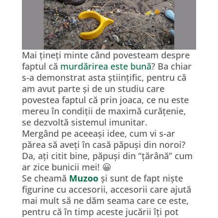
Mai țineți minte când povesteam despre
faptul că
murdărirea este bună
? Ba chiar
s-a demonstrat asta științific, pentru că
am avut parte și de un studiu care
povestea faptul că prin joaca, ce nu este
mereu în condiții de maximă curățenie,
se dezvoltă sistemul imunitar.
Mergând pe aceeași idee, cum vi s-ar
părea să aveți în casă păpuși din noroi?
Da, ați citit bine, păpuși din “țărână” cum
ar zice bunicii mei! 😀
Se cheamă
Muzoo
și sunt de fapt niște
figurine cu accesorii, accesorii care ajută
mai mult să ne dăm seama care ce este,
pentru că în timp aceste jucării îți pot