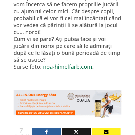
vom încerca să ne facem propriile jucării
cu ajutorul celor mici. Cât despre copii,
probabil că ei vor fi cei mai încăntați când
vor vedea că părinții li se alătură la jocul
cu… noroi!
Cum vi se pare? Ați putea face și voi
jucării din noroi pe care să le admirați
după ce le lăsați o bună perioadă de timp
să se usuce?
Surse foto:
noa-himelfarb.com
.
7