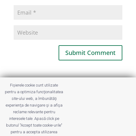
This site uses Akismet to reduce spam.
Fișierele cookie sunt utilizate
Learn how your comment data is
pentru a optimiza funcţionalitatea
processed.
site-ului web, a îmbunătăţi
experienţa de navigare şi a afişa
reclame relevante pentru
interesele tale. Apasă click pe
butonul "Accept toate cookie-urile"
pentru a accepta utilizarea