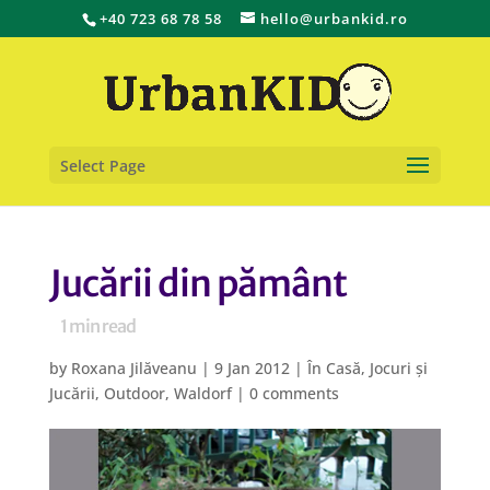
+40 723 68 78 58
hello@urbankid.ro
Select Page
Jucării din pământ
1
min read
by
Roxana Jilăveanu
|
9 Jan 2012
|
În Casă
,
Jocuri și
Jucării
,
Outdoor
,
Waldorf
|
0 comments