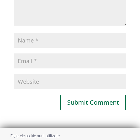
This site uses Akismet to reduce spam.
Fișierele cookie sunt utilizate