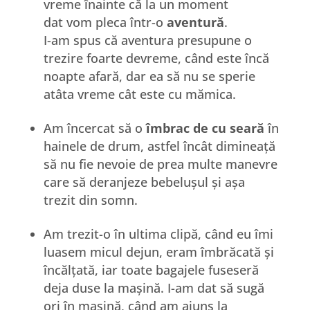
vreme înainte că la un moment
dat vom pleca într-o
aventură
.
I-am spus că aventura presupune o
trezire foarte devreme, când este încă
noapte afară, dar ea să nu se sperie
atâta vreme cât este cu mămica.
Am încercat să o
îmbrac de cu seară
în
hainele de drum, astfel încât dimineață
să nu fie nevoie de prea multe manevre
care să deranjeze bebelușul și așa
trezit din somn.
Am trezit-o în ultima clipă, când eu îmi
luasem micul dejun, eram îmbrăcată și
încălțată, iar toate bagajele fuseseră
deja duse la mașină. I-am dat să sugă
ori în mașină, când am ajuns la