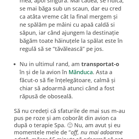
mea, apoi singură. Mai cădea, se ridica,
se mai băga sub un scaun, dar eu cred
ca atâta vreme cât la final mergem și
ne spălăm pe mâini cu apaă caldă si
săpun, iar când ajungem la destinație
băgăm toate hăinuțele la spălat este în
regulă să se “tăvălească” pe jos.
Nu in ultimul rand, am
transportat-o
în și de la avion în
Mănduca
. Asta a
făcut-o să fie înțelegătoare, calmă și
chiar să adoarmă atunci când a fost
răpusă de oboseală.
Să nu credeți că sfaturile de mai sus m-au
pus pe roze și am coborât din avion ca
după o terapie Spa. 🙂 Nu, am avut și eu
momentele mele de “
off, nu mai adoarme