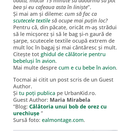
odată, măcar 15 minute să adoarmă să pot
bea și eu cafeaua asta în liniște
”.
Și mai am și dileme:
cum să fac ca
scutecele textile
să ocupe mai puțin loc?
Pentru că, din păcate, oricât m-aș strădui
să le micșorez și să le bag și-n gaură de
șarpe, scutecele textile ocupă extrem de
mult loc în bagaj și mai cântăresc și mult.
Citește tot
ghidul de călătorie pentru
bebeluși în avion
.
Mai multe despre
cum e cu bebe în avion
.
Tocmai ai citit un post scris de un Guest
Author.
Și
tu poți publica
pe UrbanKid.ro.
Guest Author:
Maria Mirabela
“Blog:
Călătoria unui bob de orez cu
urechiușe
”
Sursă foto:
ealmontage.com
.