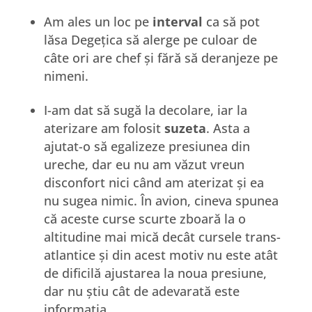
Am ales un loc pe
interval
ca să pot
lăsa Degețica să alerge pe culoar de
câte ori are chef și fără să deranjeze pe
nimeni.
I-am dat să sugă la decolare, iar la
aterizare am folosit
suzeta
. Asta a
ajutat-o să egalizeze presiunea din
ureche, dar eu nu am văzut vreun
disconfort nici când am aterizat și ea
nu sugea nimic. În avion, cineva spunea
că aceste curse scurte zboară la o
altitudine mai mică decât cursele trans-
atlantice și din acest motiv nu este atât
de dificilă ajustarea la noua presiune,
dar nu știu cât de adevarată este
informația.