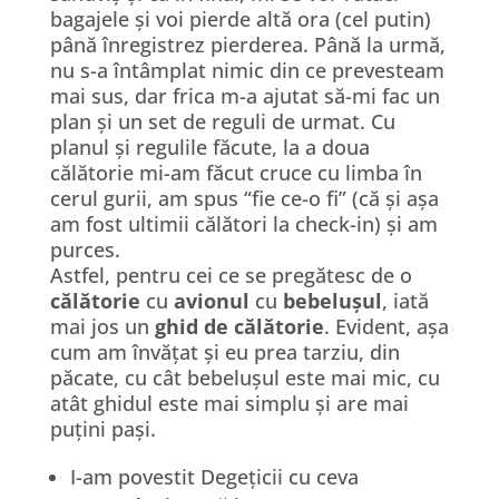
bagajele și voi pierde altă ora (cel putin)
până înregistrez pierderea. Până la urmă,
nu s-a întâmplat nimic din ce prevesteam
mai sus, dar frica m-a ajutat să-mi fac un
plan și un set de reguli de urmat. Cu
planul și regulile făcute, la a doua
călătorie mi-am făcut cruce cu limba în
cerul gurii, am spus “fie ce-o fi” (că și așa
am fost ultimii călători la check-in) și am
purces.
Astfel, pentru cei ce se pregătesc de o
călătorie
cu
avionul
cu
bebelușul
, iată
mai jos un
ghid de călătorie
. Evident, așa
cum am învățat și eu prea tarziu, din
păcate, cu cât bebelușul este mai mic, cu
atât ghidul este mai simplu și are mai
puțini pași.
I-am povestit Degețicii cu ceva