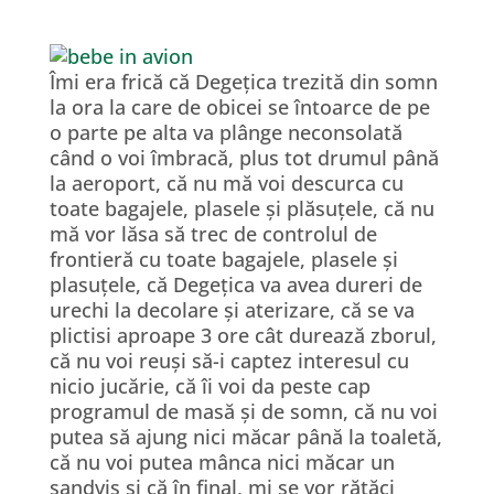
Îmi era frică că Degețica trezită din somn
la ora la care de obicei se întoarce de pe
o parte pe alta va plânge neconsolată
când o voi îmbracă, plus tot drumul până
la aeroport, că nu mă voi descurca cu
toate bagajele, plasele și plăsuțele, că nu
mă vor lăsa să trec de controlul de
frontieră cu toate bagajele, plasele și
plasuțele, că Degețica va avea dureri de
urechi la decolare și aterizare, că se va
plictisi aproape 3 ore cât durează zborul,
că nu voi reuși să-i captez interesul cu
nicio jucărie, că îi voi da peste cap
programul de masă și de somn, că nu voi
putea să ajung nici măcar până la toaletă,
că nu voi putea mânca nici măcar un
sandviș și că în final, mi se vor rătăci