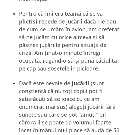
Pentru că îmi era teamă că se va
plictisi
repede de jucării dacă i le dau
de cum ne urcăm în avion, am preferat
să ne jucăm cu orice altceva și să
păstrez jucăriile pentru situații de
criză. Am ținut-o minute întregi
ocupată, rugând-o să-și pună căciulița
pe cap sau șosetele în picioare.
Dacă este nevoie de
jucării
(sunt
conștientă că nu toți copiii pot fi
satisfăcuți să se joace cu ce am
enumerat mai sus) alegeți jucării fără
sunete sau care se pot “amuți” ori
cărora li se poate da volumul foarte
încet (nimănui nu-i place să audă de 50