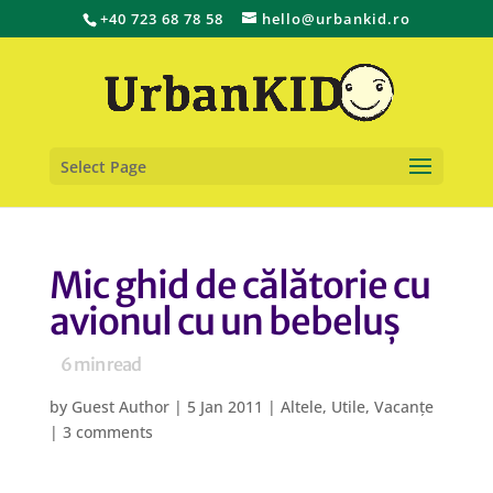
+40 723 68 78 58
hello@urbankid.ro
Select Page
Mic ghid de călătorie cu
avionul cu un bebeluș
6
min read
by
Guest Author
|
5 Jan 2011
|
Altele
,
Utile
,
Vacanțe
|
3 comments