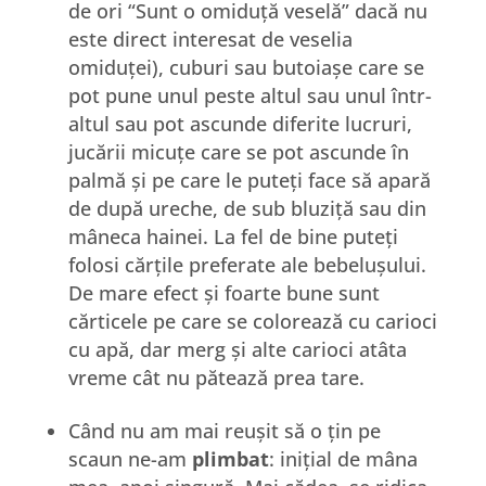
de ori “Sunt o omiduță veselă” dacă nu
este direct interesat de veselia
omiduței), cuburi sau butoiașe care se
pot pune unul peste altul sau unul într-
altul sau pot ascunde diferite lucruri,
jucării micuțe care se pot ascunde în
palmă și pe care le puteți face să apară
de după ureche, de sub bluziță sau din
mâneca hainei. La fel de bine puteți
folosi cărțile preferate ale bebelușului.
De mare efect și foarte bune sunt
cărticele pe care se colorează cu carioci
cu apă, dar merg și alte carioci atâta
vreme cât nu pătează prea tare.
Când nu am mai reușit să o țin pe
scaun ne-am
plimbat
: inițial de mâna