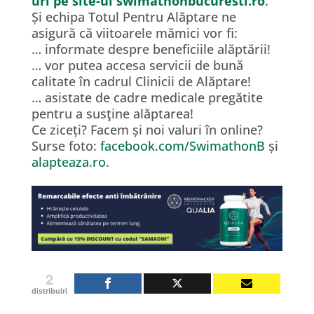
uri pe site-ul swimathonbucuresti.ro
.
Și echipa Totul Pentru Alăptare ne
asigură că viitoarele mămici vor fi:
… informate despre beneficiile alăptării!
… vor putea accesa servicii de bună
calitate în cadrul Clinicii de Alăptare!
… asistate de cadre medicale pregătite
pentru a susţine alăptarea!
Ce ziceți? Facem și noi valuri în online?
Surse foto:
facebook.com/SwimathonB
și
alapteaza.ro
.
2
distribuiri