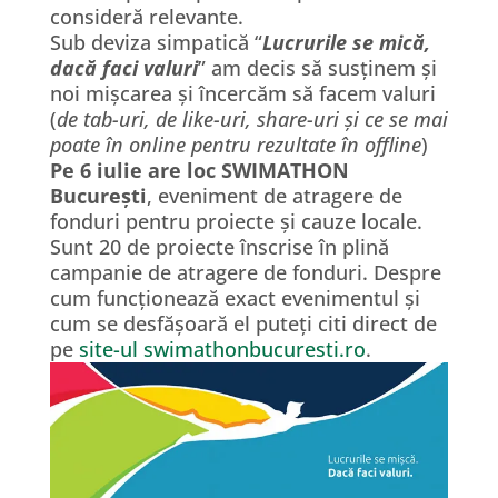
consideră relevante.
Sub deviza simpatică “
Lucrurile se mică,
dacă faci valuri
” am decis să susținem și
noi mișcarea și încercăm să facem valuri
(
de tab-uri, de like-uri, share-uri și ce se mai
poate în online pentru rezultate în offline
)
Pe 6 iulie are loc SWIMATHON
București
, eveniment de atragere de
fonduri pentru proiecte și cauze locale.
Sunt 20 de proiecte înscrise în plină
campanie de atragere de fonduri. Despre
cum funcționează exact evenimentul și
cum se desfășoară el puteți citi direct de
pe
site-ul swimathonbucuresti.ro
.