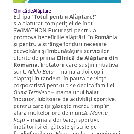
Clinică de Alăptare
Echipa “
Totul pentru Alăptare!
”
s-a alăturat competiţiei de înot
SWIMATHON Bucureşti pentru a
promova beneficiile alăptării în România
şi pentru a strânge fonduri necesare
dezvoltării şi îmbunătăţiirii serviciilor
oferite de prima
Clinică de Alăptare din
România
. Înotătorii care susțin inițiativa
sunt:
Adela Bota
– mama a doi copii
alăptaţi în tandem, în pauză de viaţa
corporatistă pentru a se dedica familiei,
Oana Terteleac
– mama unui baiat
înotator, iubitoare de activităţi sportive,
pentru care îşi găseşte mereu timp în
afara multelor ore de muncă,
Monica
Roşu
– mama a doi baieţi sportivi,
înotători şi ei, găteşte şi scrie pe
foodiefamily.ro,
Elena Lamba
– campioană