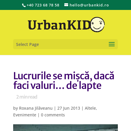
+40 723 68 78 58
hello@urbankid.ro
Select Page
Lucrurile se mișcă, dacă
faci valuri… de lapte
2
min read
by
Roxana Jilăveanu
|
27 Jun 2013
|
Altele
,
Evenimente
|
0 comments