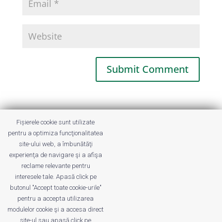
This site uses Akismet to reduce spam.
Fișierele cookie sunt utilizate
Learn how your comment data is
pentru a optimiza funcţionalitatea
processed.
site-ului web, a îmbunătăţi
experienţa de navigare şi a afişa
reclame relevante pentru
interesele tale. Apasă click pe
butonul "Accept toate cookie-urile"
pentru a accepta utilizarea
modulelor cookie şi a accesa direct
site-ul sau apasă click pe