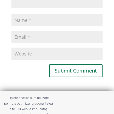
This site uses Akismet to reduce spam.
Fișierele cookie sunt utilizate
Learn how your comment data is
pentru a optimiza funcţionalitatea
processed.
site-ului web, a îmbunătăţi