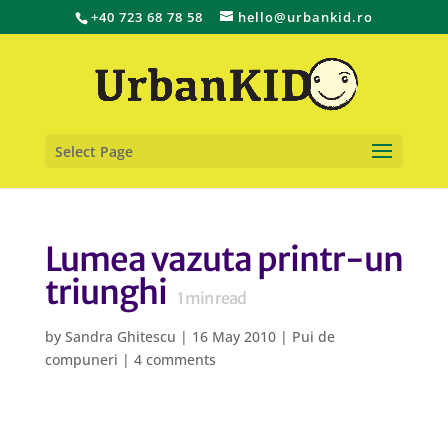
+40 723 68 78 58
hello@urbankid.ro
Select Page
Lumea vazuta printr-un
triunghi
1
min read
by
Sandra Ghitescu
|
16 May 2010
|
Pui de
compuneri
|
4 comments