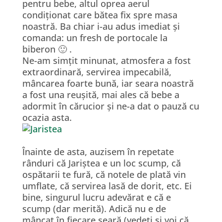
pentru bebe, altul oprea aerul
condiționat care bătea fix spre masa
noastră. Ba chiar i-au adus imediat și
comanda: un fresh de portocale la
biberon 🙂 .
Ne-am simțit minunat, atmosfera a fost
extraordinară, servirea impecabilă,
mâncarea foarte bună, iar seara noastră
a fost una reușită, mai ales că bebe a
adormit în cărucior și ne-a dat o pauză cu
ocazia asta.
Înainte de asta, auzisem în repetate
rânduri că Jariștea e un loc scump, că
ospătarii te fură, că notele de plată vin
umflate, că servirea lasă de dorit, etc. Ei
bine, singurul lucru adevărat e că e
scump (dar merită). Adică nu e de
mâncat în fiecare seară (vedeți și voi că