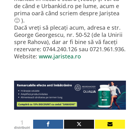
de când e Urbankid.ro pe lume, acum e
prima oară când scriem despre Jariștea
🙂 ).
Dacă vreți să plecați acum, adresa e str.
George Georgescu, nr. 50-52 (de la Unirii
spre Rahova), dar ar fi bine să vă faceți
rezervare: 0744.240.126 sau 0721.961.936.
Website:
www.jaristea.ro
1
distribuiri