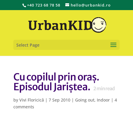
+40 723 68 78 58
hello@urbankid.ro
Select Page
Cu copilul prin oraș.
Episodul Jariștea.
2
min read
by
Vivi Floricică
|
7 Sep 2010
|
Going out
,
Indoor
|
4
comments