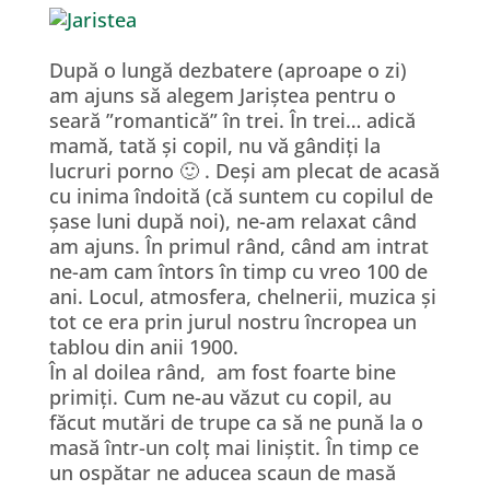
După o lungă dezbatere (aproape o zi)
am ajuns să alegem Jariștea pentru o
seară ”romantică” în trei. În trei… adică
mamă, tată și copil, nu vă gândiți la
lucruri porno 🙂 . Deși am plecat de acasă
cu inima îndoită (că suntem cu copilul de
șase luni după noi), ne-am relaxat când
am ajuns. În primul rând, când am intrat
ne-am cam întors în timp cu vreo 100 de
ani. Locul, atmosfera, chelnerii, muzica și
tot ce era prin jurul nostru încropea un
tablou din anii 1900.
În al doilea rând, am fost foarte bine
primiți. Cum ne-au văzut cu copil, au
făcut mutări de trupe ca să ne pună la o
masă într-un colț mai liniștit. În timp ce
un ospătar ne aducea scaun de masă