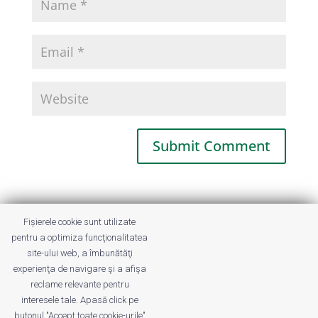
This site uses Akismet to reduce spam.
Fișierele cookie sunt utilizate
Learn how your comment data is
pentru a optimiza funcţionalitatea
processed.
site-ului web, a îmbunătăţi
experienţa de navigare şi a afişa
reclame relevante pentru
interesele tale. Apasă click pe
butonul "Accept toate cookie-urile"