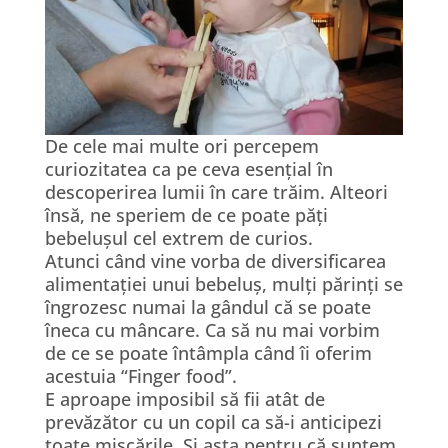
De cele mai multe ori percepem
curiozitatea ca pe ceva esențial în
descoperirea lumii în care trăim. Alteori
însă, ne speriem de ce poate păți
bebelușul cel extrem de curios.
Atunci când vine vorba de diversificarea
alimentației unui bebeluș, mulți părinți se
îngrozesc numai la gândul că se poate
îneca cu mâncare. Ca să nu mai vorbim
de ce se poate întâmpla când îi oferim
acestuia “Finger food”.
E aproape imposibil să fii atât de
prevăzător cu un copil ca să-i anticipezi
toate mișcările. Și asta pentru că suntem