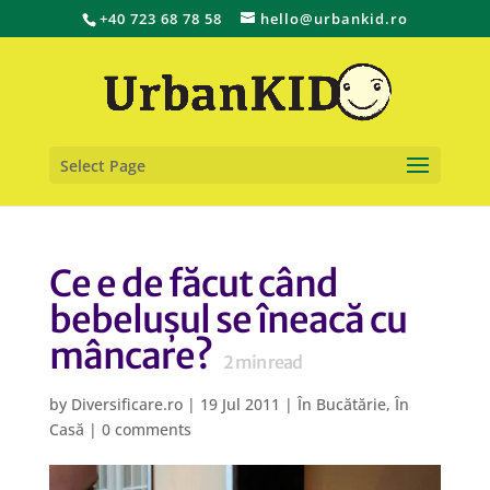
+40 723 68 78 58
hello@urbankid.ro
Select Page
Ce e de făcut când
bebelușul se îneacă cu
mâncare?
2
min read
by
Diversificare.ro
|
19 Jul 2011
|
În Bucătărie
,
În
Casă
|
0 comments