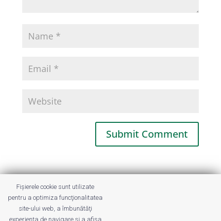
This site uses Akismet to reduce spam.
Fișierele cookie sunt utilizate
Learn how your comment data is
pentru a optimiza funcţionalitatea
processed.
site-ului web, a îmbunătăţi
experienţa de navigare şi a afişa