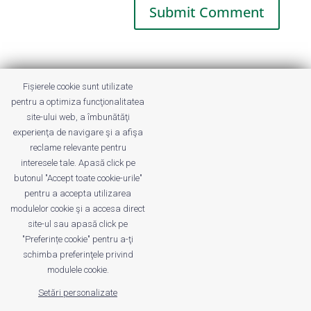
This site uses Akismet to reduce spam.
Fișierele cookie sunt utilizate
Learn how your comment data is
pentru a optimiza funcţionalitatea
processed.
site-ului web, a îmbunătăţi
experienţa de navigare şi a afişa
reclame relevante pentru
interesele tale. Apasă click pe
butonul "Accept toate cookie-urile"
pentru a accepta utilizarea
modulelor cookie şi a accesa direct
site-ul sau apasă click pe
"Preferințe cookie" pentru a-ţi
Despre noi
Publicitate
Voi despre noi
schimba preferinţele privind
Privacy
Contact
modulele cookie.
Setări personalizate
© UrbanKID. Proiect dezvoltat de Dana și
Mihai