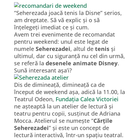
“Seherezada joacă tenis la Disne” serios,
am dreptate. Să vă explic și o să
înțelegeți imediat ce și cum.
Avem trei evenimente de recomandat
pentru weekend: unul este legat de
numele
Seherezadei
, altul de
tenis
și
ultimul, dar cu siguranță nu cel din urmă,
se referă la
desenele animate Disney
.
Sună interesant așa’i?
Dis de dimineață, dimineață ca de
început de weekend așa, adică la 11.00, la
Teatrul Odeon,
Fundația Calea Victoriei
ne așteaptă la un atelier de lectură și
teatru pentru copii, susținut de Adriana
Mocca. Atelierul se numește “
Cărțile
Seherezadei
” și este un concept de
lectură interactivă, într-un spațiu teatral.