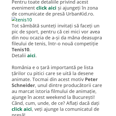
Pentru toate detaliile privind acest
eveniment
click aici
și ajungeți în zona
de comunicate de presă UrbanKid.ro.
Tot sâmbătă sunteți invitați să faceți un
pic de sport, pentru că cei mici vor avea
din nou ocazia de a-și da mâna deasupra
fileului de tenis, într-o nouă competiție
Tenis10
.
Detalii
aici
.
România e o țară importantă pe lista
țărilor cu pitici care se uită la desene
animate. Tocmai din acest motiv
Peter
Schneider
, unul dintre producătorii care
au marcat istoria filmului de animație,
ajunge în acest weekend la București!
Când, cum, unde, de ce? Aflați dacă dați
click aici
, veți ajunge la comunicatul de
presă!