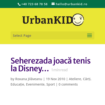
+40 723 68 78 58
hello@urbankid.ro
Select Page
Seherezada joacă tenis
la Disney…
1
min read
by
Roxana Jilăveanu
|
19 Nov 2010
|
Ateliere
,
Cărți
,
Educație
,
Evenimente
,
Sport
|
0 comments