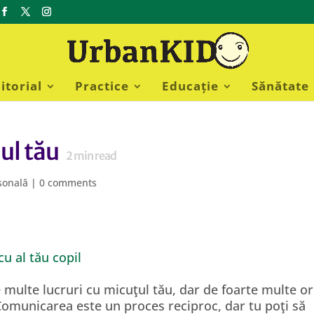
itorial
Practice
Educație
Sănătate
ul tău
2
min read
sonală
|
0 comments
 multe lucruri cu micuţul tău, dar de foarte multe ori
Comunicarea este un proces reciproc, dar tu poţi să