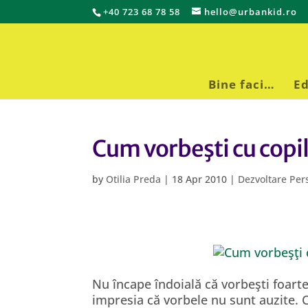
+40 723 68 78 58
hello@urbankid.ro
Bine faci…
Ed
Cum vorbeşti cu copil
by
Otilia Preda
|
18 Apr 2010
|
Dezvoltare Per
Nu încape îndoială că vorbeşti foarte
impresia că vorbele nu sunt auzite. 