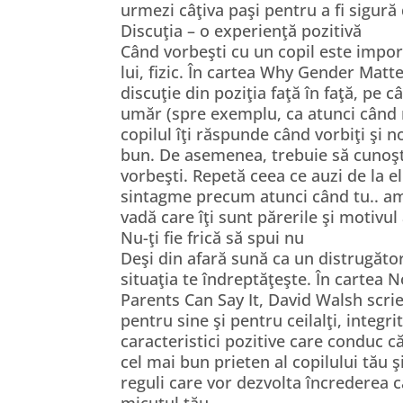
urmezi câţiva paşi pentru a fi sigură
Discuţia – o experienţă pozitivă
Când vorbeşti cu un copil este importa
lui, fizic. În cartea Why Gender Matt
discuţie din poziţia faţă în faţă, pe
umăr (spre exemplu, ca atunci când 
copilul îţi răspunde când vorbiţi şi 
bun. De asemenea, trebuie să cunoşti
vorbeşti. Repetă ceea ce auzi de la el
sintagme precum atunci când tu.. am 
vadă care îţi sunt părerile şi motivul
Nu-ţi fie frică să spui nu
Deşi din afară sună ca un distrugător
situaţia te îndreptăţeşte. În cartea
Parents Can Say It, David Walsh scri
pentru sine şi pentru ceilalţi, integr
caracteristici pozitive care conduc că
cel mai bun prieten al copilului tău şi
reguli care vor dezvolta încrederea 