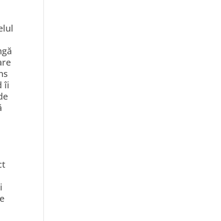
elul
ngă
are
ns
 îi
 de
ă
ct
i
de