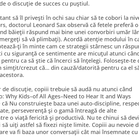
 de o discuţie de succes cu puştiul.
nt să îl priveşti în ochi sau chiar să te cobori la niv
ers, doctorul Leonard Sax observă că fetele preferă o
 când băieţii răspund mai bine unei convorbiri umăr lâ
mergeţi să vă plimbaţi). Acordă atenţie modului în c
notează-ţi în minte cam ce strategii stârnesc un răspu
 cu siguranţă ce sentimente are micuţul atunci când
 pentru ca să ştie că încerci să înţelegi. Foloseşte-te
simţit/crezut că… din cauză/datorită pentru ca el s
 acestora.
 de discuţie, copiii trebuie să audă nu atunci când
 No: Why Kids–of All Ages–Need to Hear It and Ways
e că Nu construieşte baza unei auto-discipline, respe
itate, perseverenţă şi o gamă întreagă de alte
tre o viaţă fericită şi productivă. Nu te chinui să devi
 să uiţi astfel să fixezi nişte limite. Copiii au nevoie 
care va fi baza unor conversaţii cât mai însemnate cu