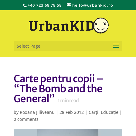
+40 723 68 78 58
hello@urbankid.ro
Select Page
Carte pentru copii –
“The Bomb and the
General”
1
min read
by
Roxana Jilăveanu
|
28 Feb 2012
|
Cărți
,
Educație
|
0 comments