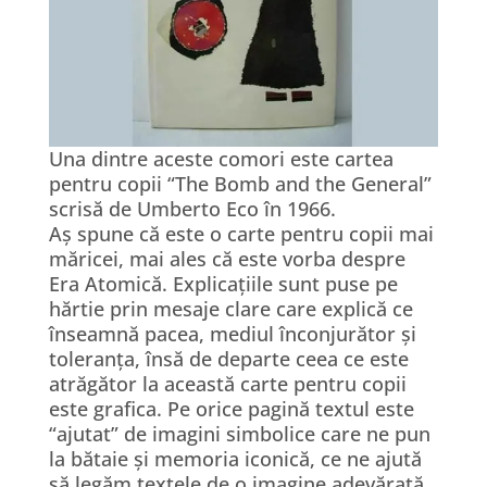
Una dintre aceste comori este cartea
pentru copii “The Bomb and the General”
scrisă de Umberto Eco în 1966.
Aș spune că este o carte pentru copii mai
măricei, mai ales că este vorba despre
Era Atomică. Explicațiile sunt puse pe
hărtie prin mesaje clare care explică ce
înseamnă pacea, mediul înconjurător și
toleranța, însă de departe ceea ce este
atrăgător la această carte pentru copii
este grafica. Pe orice pagină textul este
“ajutat” de imagini simbolice care ne pun
la bătaie și memoria iconică, ce ne ajută
să legăm textele de o imagine adevărată