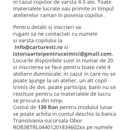
in cazul copiilor de varsta 4-5 ani. Toate
materialele lucrate sau primite in timpul
atelierelor raman in posesia copiilor.
Pentru detalii si inscrieri va
rugam sa ne contactati cu numele
si varsta copilului la
info@carturesti.ro
si
istoriaarteipentruceimici@gmail.com
.
Locurile disponibile sunt in numar de 20
si inscrierea se face pentru toate cele 4
ateliere duminicale; in cazul in care nu se
poate ajunge la un atelier, un alt copil
trimis de dvs. poate participa, banii nu se
restituie pentru ca materialele de lucru
se procura din timp.
Costul de
130 Ron
pentru modulul lunar
se poate achita in contul deschis la banca
Transilvania sucursala Obor
RO83BTRL04401201834602xx pe numele