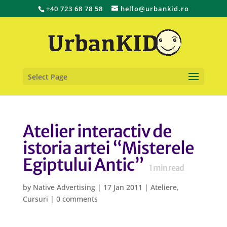
+40 723 68 78 58
hello@urbankid.ro
Select Page
Atelier interactiv de
istoria artei “Misterele
Egiptului Antic”
1
min read
by
Native Advertising
|
17 Jan 2011
|
Ateliere
,
Cursuri
|
0 comments