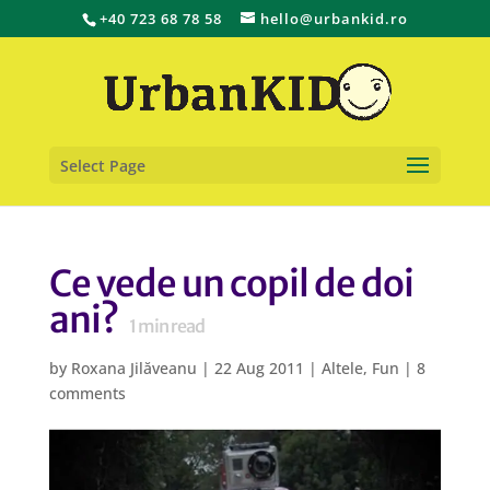
+40 723 68 78 58
hello@urbankid.ro
Select Page
Ce vede un copil de doi
ani?
1
min read
by
Roxana Jilăveanu
|
22 Aug 2011
|
Altele
,
Fun
|
8
comments