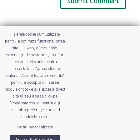
This site uses Akismet to reduce spam.
Fișierele cookie sunt utilizate
Learn how your comment data is
pentru a optimiza funcţionalitatea
processed.
site-ului web, a îmbunătăţi
experienţa de navigare şi a afişa
reclame relevante pentru
interesele tale. Apasă click pe
butonul "Accept toate cookie-urile"
pentru a accepta utilizarea
modulelor cookie şi a accesa direct
site-ul sau apasă click pe
"Preferințe cookie" pentru a-ţi
Despre noi
Publicitate
Voi despre noi
schimba preferinţele privind
Privacy
Contact
modulele cookie.
Setări personalizate
© UrbanKID. Proiect dezvoltat de Dana și
Mihai
Dragomirescu. Temă WordPress:
Divi
. Imagini optimizate de
Accept toate cookie-