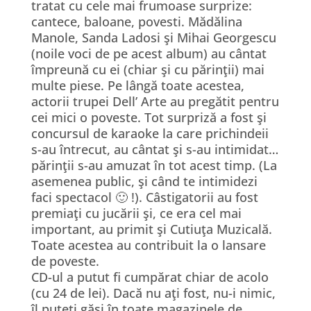
tratat cu cele mai frumoase surprize:
cantece, baloane, povesti. Mădălina
Manole, Sanda Ladosi şi Mihai Georgescu
(noile voci de pe acest album) au cântat
împreună cu ei (chiar şi cu părinţii) mai
multe piese. Pe lângă toate acestea,
actorii trupei Dell’ Arte au pregătit pentru
cei mici o poveste. Tot surpriză a fost şi
concursul de karaoke la care prichindeii
s-au întrecut, au cântat şi s-au intimidat…
părinţii s-au amuzat în tot acest timp. (La
asemenea public, şi când te intimidezi
faci spectacol 🙂 !). Câstigatorii au fost
premiaţi cu jucării şi, ce era cel mai
important, au primit şi Cutiuţa Muzicală.
Toate acestea au contribuit la o lansare
de poveste.
CD-ul a putut fi cumpărat chiar de acolo
(cu 24 de lei). Dacă nu aţi fost, nu-i nimic,
îl puteţi găsi în toate magazinele de