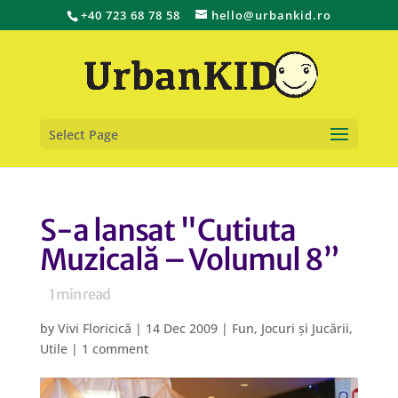
+40 723 68 78 58
hello@urbankid.ro
Select Page
S-a lansat "Cutiuta
Muzicală – Volumul 8”
1
min read
by
Vivi Floricică
|
14 Dec 2009
|
Fun
,
Jocuri și Jucării
,
Utile
|
1 comment