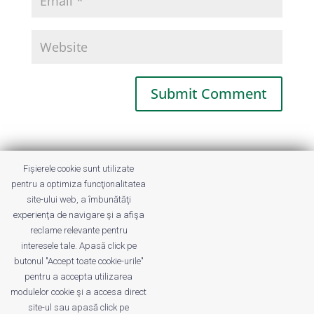
This site uses Akismet to reduce spam.
Fișierele cookie sunt utilizate
Learn how your comment data is
pentru a optimiza funcţionalitatea
processed.
site-ului web, a îmbunătăţi
experienţa de navigare şi a afişa
reclame relevante pentru
interesele tale. Apasă click pe
butonul "Accept toate cookie-urile"
pentru a accepta utilizarea
modulelor cookie şi a accesa direct
site-ul sau apasă click pe