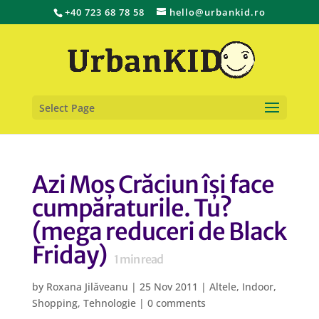
+40 723 68 78 58
hello@urbankid.ro
Select Page
Azi Moș Crăciun își face
cumpăraturile. Tu?
(mega reduceri de Black
Friday)
1
min read
by
Roxana Jilăveanu
|
25 Nov 2011
|
Altele
,
Indoor
,
Shopping
,
Tehnologie
|
0 comments