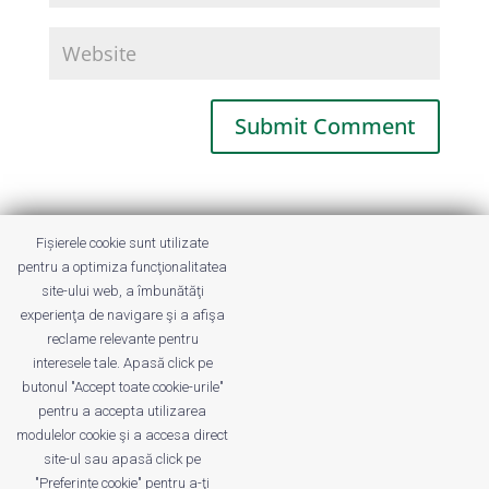
This site uses Akismet to reduce spam.
Fișierele cookie sunt utilizate
Learn how your comment data is
pentru a optimiza funcţionalitatea
processed.
site-ului web, a îmbunătăţi
experienţa de navigare şi a afişa
reclame relevante pentru
interesele tale. Apasă click pe
butonul "Accept toate cookie-urile"
pentru a accepta utilizarea
modulelor cookie şi a accesa direct
site-ul sau apasă click pe
"Preferințe cookie" pentru a-ţi