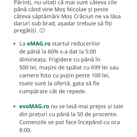
Părinți, nu uitați că mai sunt câteva zile
până când vine Moș Nicolae și peste
câteva săptămâni Moș Crăciun ne va lăsa
daruri sub brad, așadar trebuie să fiți
pregătiți. 🙂
La
eMAG.ro
startul reducerilor
de până la 60% s-a dat la 5:00
dimineața. Frigidere cu până în
500 lei, mașini de spălat cu 699 lei sau
camere foto cu puțin peste 100 lei,
toate sunt la ofertă, gata să fie
cumpărate cât de repede.
evoMAG.ro
nu se lasă mai prejos și taie
din prețuri cu până la 50 de procente.
Comenzile se pot face începând cu ora
8:00.