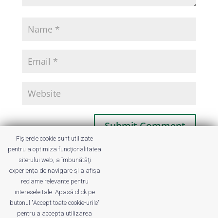
Fișierele cookie sunt utilizate
pentru a optimiza funcţionalitatea
site-ului web, a îmbunătăţi
experienţa de navigare şi a afişa
This site uses Akismet to reduce spam.
reclame relevante pentru
Learn how your comment data is
interesele tale. Apasă click pe
processed.
butonul "Accept toate cookie-urile"
pentru a accepta utilizarea