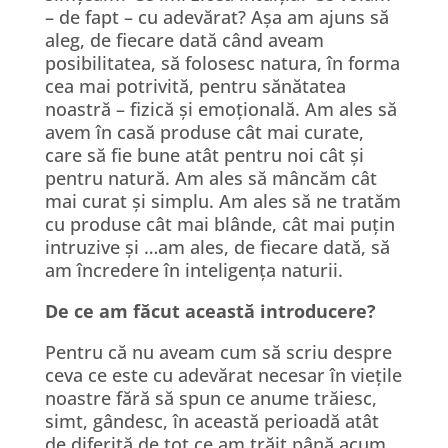
– de fapt – cu adevărat? Așa am ajuns să
aleg, de fiecare dată când aveam
posibilitatea, să folosesc natura, în forma
cea mai potrivită, pentru sănătatea
noastră – fizică și emoțională. Am ales să
avem în casă produse cât mai curate,
care să fie bune atât pentru noi cât și
pentru natură. Am ales să mâncăm cât
mai curat și simplu. Am ales să ne tratăm
cu produse cât mai blânde, cât mai puțin
intruzive și …am ales, de fiecare dată, să
am încredere în inteligența naturii.
De ce am făcut această introducere?
Pentru că nu aveam cum să scriu despre
ceva ce este cu adevărat necesar în viețile
noastre fără să spun ce anume trăiesc,
simt, gândesc, în această perioadă atât
de diferită de tot ce am trăit până acum.