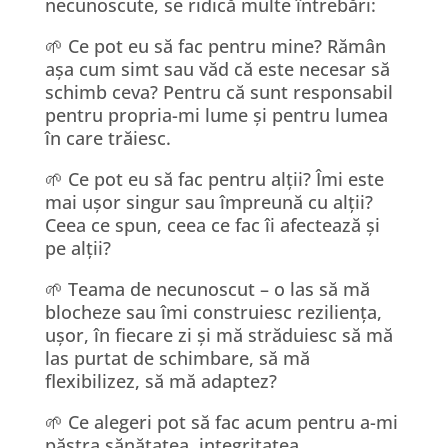
necunoscute, se ridică multe întrebări:
🌱 Ce pot eu să fac pentru mine? Rămân
așa cum simt sau văd că este necesar să
schimb ceva? Pentru că sunt responsabil
pentru propria-mi lume și pentru lumea
în care trăiesc.
🌱 Ce pot eu să fac pentru alții? Îmi este
mai ușor singur sau împreună cu alții?
Ceea ce spun, ceea ce fac îi afectează și
pe alții?
🌱 Teama de necunoscut – o las să mă
blocheze sau îmi construiesc reziliența,
ușor, în fiecare zi și mă străduiesc să mă
las purtat de schimbare, să mă
flexibilizez, să mă adaptez?
🌱 Ce alegeri pot să fac acum pentru a-mi
păstra sănătatea, integritatea,