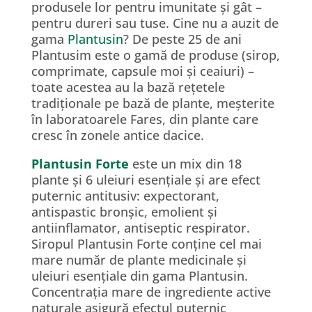
produsele lor pentru imunitate și gât –
pentru dureri sau tuse. Cine nu a auzit de
gama
Plantusin
? De peste 25 de ani
Plantusim este o gamă de produse (sirop,
comprimate, capsule moi și ceaiuri) –
toate acestea au la bază rețetele
tradiționale pe bază de plante, meșterite
în laboratoarele Fares, din plante care
cresc în zonele antice dacice.
Plantusin Forte
este un mix din 18
plante și 6 uleiuri esențiale și are efect
puternic antitusiv: expectorant,
antispastic bronșic, emolient și
antiinflamator, antiseptic respirator.
Siropul Plantusin Forte conține cel mai
mare număr de plante medicinale și
uleiuri esențiale din gama Plantusin.
Concentrația mare de ingrediente active
naturale asigură efectul puternic