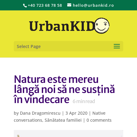
+40 723 68 78 58
hello@urbankid.ro
Select Page
Natura este mereu
lângă noi să ne susțină
în vindecare
6
min read
by
Dana Dragomirescu
|
3 Apr 2020
|
Native
conversations
,
Sănătatea familiei
|
0 comments