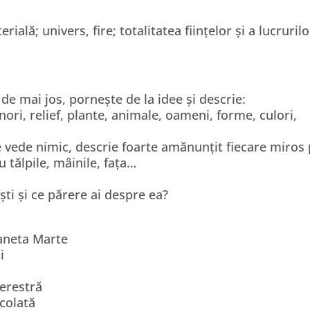
ală; univers, fire; totalitatea ființelor și a lucrurilo
 de mai jos, pornește de la idee și descrie:
 nori, relief, plante, animale, oameni, forme, culori,
se vede nimic, descrie foarte amănunțit fiecare miros
cu tălpile, mâinile, fața…
iști și ce părere ai despre ea?
aneta Marte
i
terestră
colată