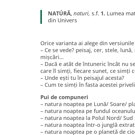
NATÚRĂ,
naturi,
s.f.
1.
Lumea materi
din Univers
Orice varianta ai alege din versiunile
– Ce se vede? peisaj, cer, stele, lună,
mișcări…
– Dacă e atât de întuneric încât nu 
care îl simți, fiecare sunet, ce simți 
– Unde ești tu în peisajul acesta?
– Cum te simți în fasta acestei privel
Pui de compuneri
– natura noaptea pe Lună/ Soare/ pl
– natura noaptea pe fundul oceanulu
– natura noaptea la Polul Nord/ Sud
– natura noaptea într-o junglă extra
– natura noaptea pe o planetă de cio