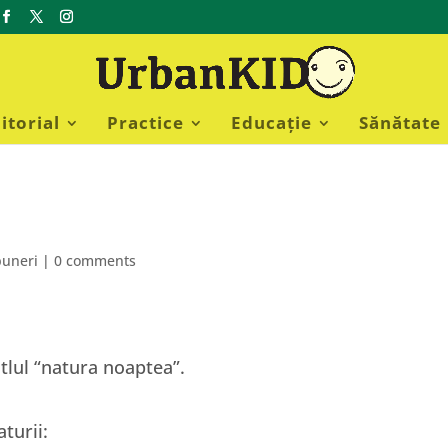
itorial
Practice
Educație
Sănătate
d
puneri
|
0 comments
tlul “natura noaptea”.
turii: