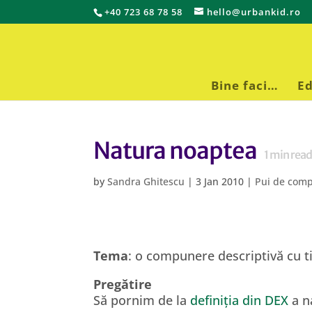
+40 723 68 78 58
hello@urbankid.ro
Bine faci…
Ed
Natura noaptea
1
min rea
by
Sandra Ghitescu
|
3 Jan 2010
|
Pui de com
Tema
: o compunere descriptivă cu ti
Pregătire
Să pornim de la
definiția din DEX
a na