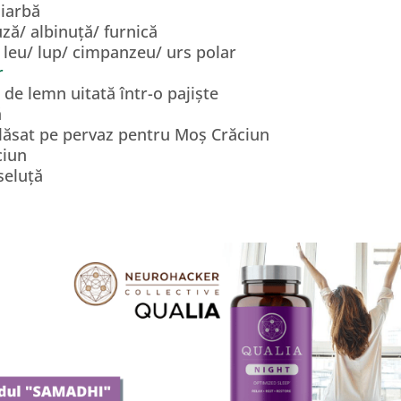
 iarbă
ză/ albinuță/ furnică
 leu/ lup/ cimpanzeu/ urs polar
r
de lemn uitată într-o pajiște
ă
 lăsat pe pervaz pentru Moș Crăciun
ciun
seluță