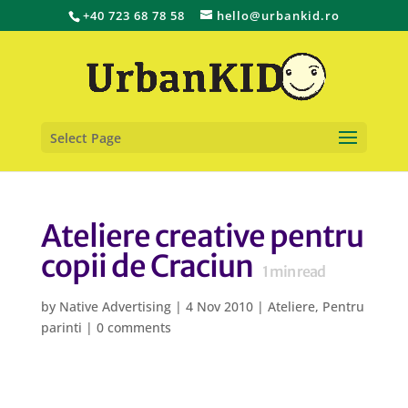
+40 723 68 78 58
hello@urbankid.ro
Select Page
Ateliere creative pentru
copii de Craciun
1
min read
by
Native Advertising
|
4 Nov 2010
|
Ateliere
,
Pentru
parinti
|
0 comments