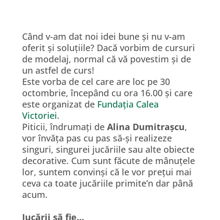
Când v-am dat noi idei bune și nu v-am
oferit și soluțiile? Dacă vorbim de cursuri
de modelaj, normal că vă povestim și de
un astfel de curs!
Este vorba de cel care are loc pe 30
octombrie, începând cu ora 16.00 și care
este organizat de
Fundația Calea
Victoriei
.
Piticii, îndrumați de
Alina Dumitrașcu
,
vor învăța pas cu pas să-și realizeze
singuri, singurei jucăriile sau alte obiecte
decorative. Cum sunt făcute de mânuțele
lor, suntem convinși că le vor prețui mai
ceva ca toate jucăriile primite’n dar până
acum.
Jucării să fie…