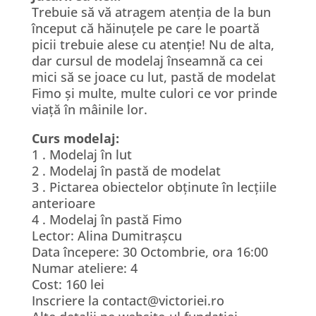
Trebuie să vă atragem atenția de la bun
început că hăinuțele pe care le poartă
picii trebuie alese cu atenție! Nu de alta,
dar cursul de modelaj înseamnă ca cei
mici să se joace cu lut, pastă de modelat
Fimo și multe, multe culori ce vor prinde
viață în mâinile lor.
Curs modelaj:
1 . Modelaj în lut
2 . Modelaj în pastă de modelat
3 . Pictarea obiectelor obținute în lecțiile
anterioare
4 . Modelaj în pastă Fimo
Lector: Alina Dumitrașcu
Data începere: 30 Octombrie, ora 16:00
Numar ateliere: 4
Cost: 160 lei
Inscriere la contact@victoriei.ro