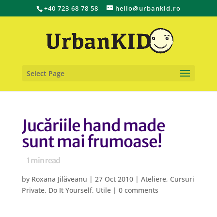
+40 723 68 78 58
hello@urbankid.ro
Select Page
Jucăriile hand made
sunt mai frumoase!
1
min read
by
Roxana Jilăveanu
|
27 Oct 2010
|
Ateliere
,
Cursuri
Private
,
Do It Yourself
,
Utile
|
0 comments