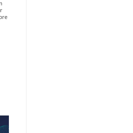
m
r
spre