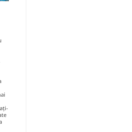
u
,
a
ă
mai
ați-
ate
a