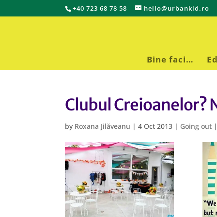
+40 723 68 78 58
hello@urbankid.ro
Bine faci…
Ed
Clubul Creioanelor? 
by
Roxana Jilăveanu
|
4 Oct 2013
|
Going out