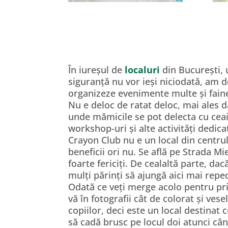
În iureșul de
localuri
din București, u
siguranță nu vor ieși niciodată, am 
organizeze evenimente multe și faine
Nu e deloc de ratat deloc, mai ales da
unde mămicile se pot delecta cu ceaiur
workshop-uri și alte activități dedica
Crayon Club nu e un local din centrul 
beneficii ori nu. Se află pe Strada Mie
foarte fericiți. De cealaltă parte, da
mulți părinți să ajungă aici mai repe
Odată ce veți merge acolo pentru pri
vă în fotografii cât de colorat și vese
copiilor, deci este un local destinat 
să cadă brusc pe locul doi atunci câ