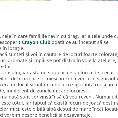
nele în care familiile revin cu drag, iar altele unde c
descoperit
Crayon Club
odată ce au început să se
 în locație.
că sunteți și voi în căutare de locuri foarte colorate
i aromate și copiii se pot distra în voie la ateliere,
te lor.
orașului, iar asta nu știu dacă e un lucru de trecut l
ilor, deci cei care locuiesc în zonă vor fi cu siguranț
că era un local situat în centru cu siguranță reușeau 
de, indiferent de zonele în care locuiesc.
ma dată sunt convinsă însă că veți reveni. Numai uit
l este totul, iar faptul că există locuri de joacă destin
celor mici, este o bilă albă destul de mare încât locați
nd vorbim despre beneficii și dezavantaje.