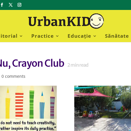
itorial
Practice
Educație
Sănătate
Nu, Crayon Club
2
min read
|
0 comments