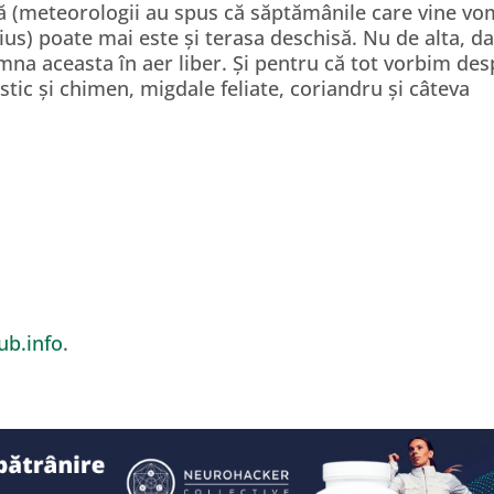
ă (meteorologii au spus că săptămânile care vine vo
us) poate mai este și terasa deschisă. Nu de alta, da
mna aceasta în aer liber. Și pentru că tot vorbim de
stic și chimen, migdale feliate, coriandru și câteva
b.info
.