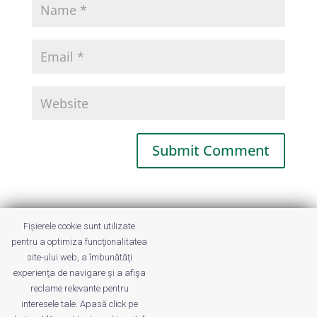
This site uses Akismet to reduce spam.
Fișierele cookie sunt utilizate
Learn how your comment data is
pentru a optimiza funcţionalitatea
processed.
site-ului web, a îmbunătăţi
experienţa de navigare şi a afişa
reclame relevante pentru
interesele tale. Apasă click pe