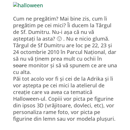
Cum ne pregătim? Mai bine zis, cum îi
pregătim pe cei mici? Îi ducem la Târgul
de Sf. Dumitru. Nu-i așa că nu vă
așteptați la asta? 🙂 . Nu e nicio glumă.
Târgul de Sf Dumitru are loc pe 22, 23 și
24 octombrie 2010 în Parcul Național, dar
să nu vă ținem prea mult cu ochii în
soare
monitor și să vă spunem ce are una
cu alta.
Păi tot acolo vor fi și cei de la Adrika și îi
vor aștepta pe cei mici la atelierul de
creație care va avea ca tematică
Halloween-ul. Copiii vor picta pe figurine
din ipsos 3D (vrăjitoare, dovleci, etc), vor
personaliza rame foto, vor picta pe
figurine din lemn sau vor modela plușuri.