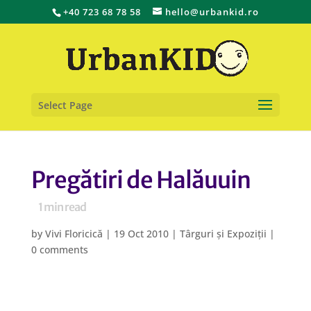
+40 723 68 78 58
hello@urbankid.ro
Select Page
Pregătiri de Halăuuin
1
min read
by
Vivi Floricică
|
19 Oct 2010
|
Târguri și Expoziții
|
0 comments