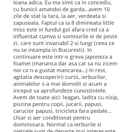
Ioana adica. Eu ma simt ca in concediu,
cu bunicii amandoi de garda…avem 10
zile de stat la tara, la aer, verdeata si
zapuseala. Faptul ca la 8 dimineata little
miss este in fundul gol afara cred ca a
influentat cumva si somnurile ei de peste
zi, care sunt invariabil 2 si lungi (ceea ce
nu se intampla in Bucuresti). In
continuare este intr-o greva japoneza a
foamei (mananca dar asa cat sa nu zicem
noi ca n-a gustat mancarea…) In rest,
agitatia descoperirii curtii, ierburilor,
animalelor s-a mai domolit si acum a
inceput sa aprofundeze cunostintele.
Avem de toate aici: leagan, ladita cu nisip,
piscina pentru copii, jucarii, papusi,
carucior papusi, tricicleta fara pedale…
chiar si aer conditionat pentru
domnisoara. Normal ca ierburile si
pietrele sunt de departe mai interesante