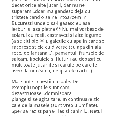
decat orice alte jucarii, dar nu ne
suparam…doar ma gandesc deja cu
tristete cand o sa ne intoarcem in
Bucuresti unde o sa-i gasesc eu asa
ierburi si asa pietre 🙂 Nu mai vorbesc de
solarul cu rosii, castraveti si alte legume
(a se citi bio 🙂 ), galetile cu apa in care se
racoresc sticle cu diverse (cu apa din aia
rece, de fantana…), pamantul, frunzele de
salcam, libelulele si fluturii au depasit cu
mult toate jucariile si cartile pe care le
avem la noi (si da, nelipsitele carti…)
Mai sunt si chestii nasoale. De
exemplu noptile sunt cam
dezastruoase…domnisoara
plange si se agita tare. In continuare zic
ca e de la masele (sunt vreo 3 umflate).
Sper sa rezist pana-i ies si caninii… Netul