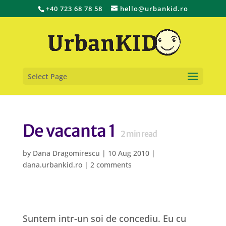
+40 723 68 78 58
hello@urbankid.ro
Select Page
De vacanta 1
2
min read
by
Dana Dragomirescu
|
10 Aug 2010
|
dana.urbankid.ro
|
2 comments
Suntem intr-un soi de concediu. Eu cu