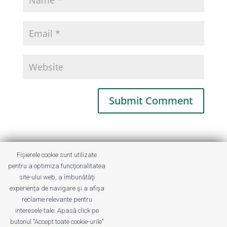
This site uses Akismet to reduce spam.
Fișierele cookie sunt utilizate
Learn how your comment data is
pentru a optimiza funcţionalitatea
processed.
site-ului web, a îmbunătăţi
experienţa de navigare şi a afişa
reclame relevante pentru
interesele tale. Apasă click pe
butonul "Accept toate cookie-urile"