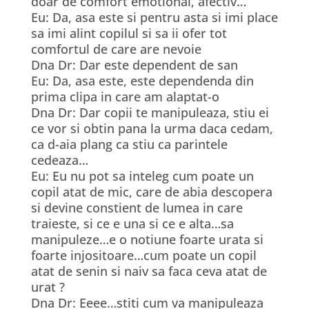
doar de comfort emotional, afectiv…
Eu: Da, asa este si pentru asta si imi place
sa imi alint copilul si sa ii ofer tot
comfortul de care are nevoie
Dna Dr: Dar este dependent de san
Eu: Da, asa este, este dependenda din
prima clipa in care am alaptat-o
Dna Dr: Dar copii te manipuleaza, stiu ei
ce vor si obtin pana la urma daca cedam,
ca d-aia plang ca stiu ca parintele
cedeaza…
Eu: Eu nu pot sa inteleg cum poate un
copil atat de mic, care de abia descopera
si devine constient de lumea in care
traieste, si ce e una si ce e alta…sa
manipuleze…e o notiune foarte urata si
foarte injositoare…cum poate un copil
atat de senin si naiv sa faca ceva atat de
urat ?
Dna Dr: Eeee…stiti cum va manipuleaza