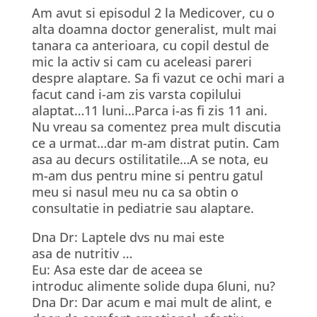
Am avut si episodul 2 la Medicover, cu o
alta doamna doctor generalist, mult mai
tanara ca anterioara, cu copil destul de
mic la activ si cam cu aceleasi pareri
despre alaptare. Sa fi vazut ce ochi mari a
facut cand i-am zis varsta copilului
alaptat…11 luni…Parca i-as fi zis 11 ani.
Nu vreau sa comentez prea mult discutia
ce a urmat…dar m-am distrat putin. Cam
asa au decurs ostilitatile…A se nota, eu
m-am dus pentru mine si pentru gatul
meu si nasul meu nu ca sa obtin o
consultatie in pediatrie sau alaptare.
Dna Dr: Laptele dvs nu mai este
asa de nutritiv …
Eu: Asa este dar de aceea se
introduc alimente solide dupa 6luni, nu?
Dna Dr: Dar acum e mai mult de alint, e