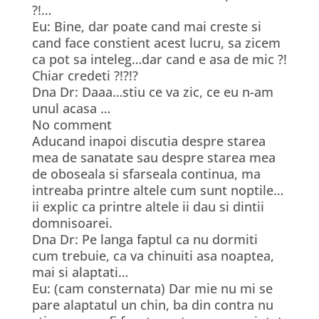
?!…
Eu: Bine, dar poate cand mai creste si
cand face constient acest lucru, sa zicem
ca pot sa inteleg…dar cand e asa de mic ?!
Chiar credeti ?!?!?
Dna Dr: Daaa…stiu ce va zic, ce eu n-am
unul acasa …
No comment
Aducand inapoi discutia despre starea
mea de sanatate sau despre starea mea
de oboseala si sfarseala continua, ma
intreaba printre altele cum sunt noptile…
ii explic ca printre altele ii dau si dintii
domnisoarei.
Dna Dr: Pe langa faptul ca nu dormiti
cum trebuie, ca va chinuiti asa noaptea,
mai si alaptati…
Eu: (cam consternata) Dar mie nu mi se
pare alaptatul un chin, ba din contra nu