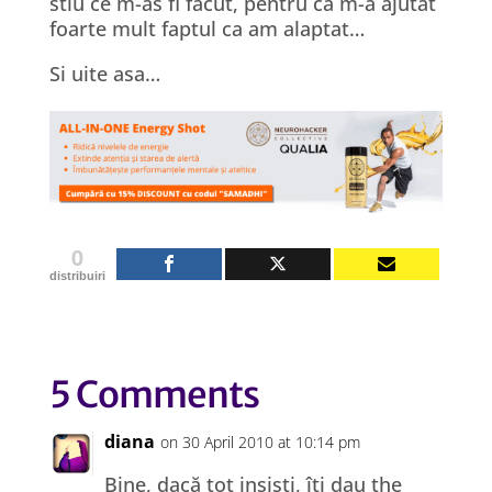
stiu ce m-as fi facut, pentru ca m-a ajutat
foarte mult faptul ca am alaptat…
Si uite asa…
0
distribuiri
5 Comments
diana
on 30 April 2010 at 10:14 pm
Bine, dacă tot insişti, îti dau the