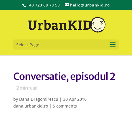
+40 723 68 78 58
hello@urbankid.ro
Select Page
Conversatie, episodul 2
2
min read
by
Dana Dragomirescu
|
30 Apr 2010
|
dana.urbankid.ro
|
5 comments