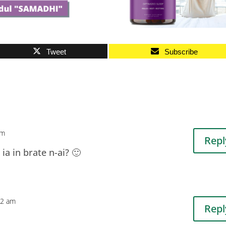
Tweet
Subscribe
am
Repl
ia in brate n-ai? 🙂
42 am
Repl