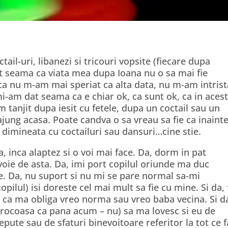
tail-uri, libanezi si tricouri vopsite (fiecare dupa
dat seama ca viata mea dupa Ioana nu o sa mai fie
 ca nu m-am mai speriat ca alta data, nu m-am intrist
-am dat seama ca e chiar ok, ca sunt ok, ca in aces
tanjit dupa iesit cu fetele, dupa un coctail sau un
jung acasa. Poate candva o sa vreau sa fie ca inainte
5 dimineata cu coctailuri sau dansuri…cine stie.
a, inca alaptez si o voi mai face. Da, dorm in pat
voie de asta. Da, imi port copilul oriunde ma duc
e. Da, nu suport si nu mi se pare normal sa-mi
opilul) isi doreste cel mai mult sa fie cu mine. Si da, 
u ca ma obliga vreo norma sau vreo baba vecina. Si d
orocoasa ca pana acum – nu) sa ma lovesc si eu de
epute sau de sfaturi binevoitoare referitor la tot ce f