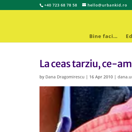
+40 723 68 78 58
hello@urbankid.ro
Bine faci…
Ed
La ceas tarziu, ce-a
by
Dana Dragomirescu
|
16 Apr 2010
|
dana.u