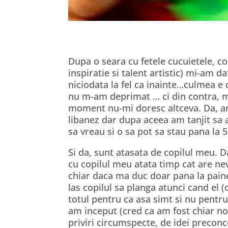
Dupa o seara cu fetele cucuietele, coc
inspiratie si talent artistic) mi-am 
niciodata la fel ca inainte…culmea e
nu m-am deprimat … ci din contra, mi
moment nu-mi doresc altceva. Da, am 
libanez dar dupa aceea am tanjit sa a
sa vreau si o sa pot sa stau pana la 
Si da, sunt atasata de copilul meu. D
cu copilul meu atata timp cat are ne
chiar daca ma duc doar pana la pain
las copilul sa planga atunci cand el (c
totul pentru ca asa simt si nu pentr
am inceput (cred ca am fost chiar n
priviri circumspecte, de idei preconc