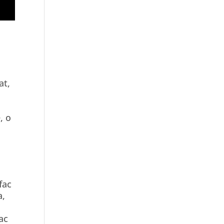
at,
t
, o
fac
a,
ac