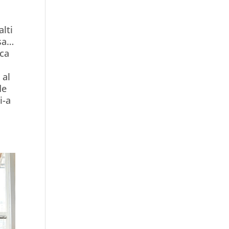
,
alti
 sa…
 ca
 al
de
i-a