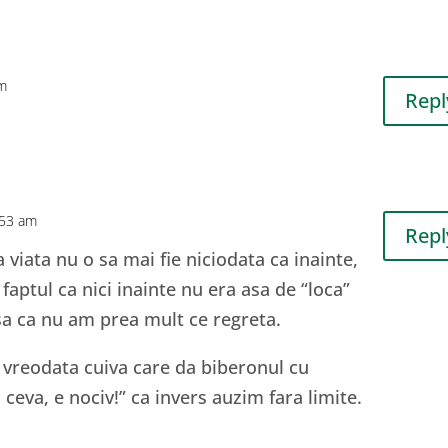
am
Repl
:53 am
Repl
viata nu o sa mai fie niciodata ca inainte,
aptul ca nici inainte nu era asa de “loca”
sa ca nu am prea mult ce regreta.
 vreodata cuiva care da biberonul cu
 ceva, e nociv!” ca invers auzim fara limite.