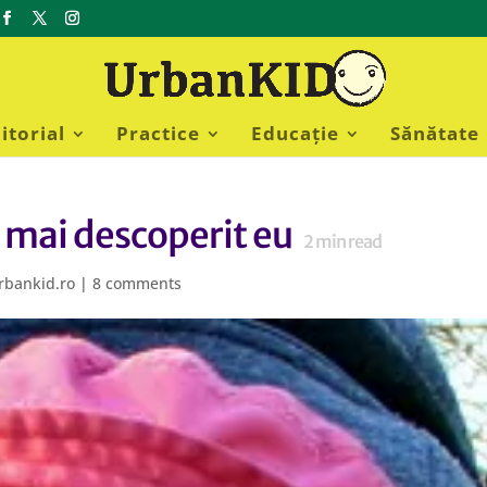
itorial
Practice
Educație
Sănătate
m mai descoperit eu
2
min read
rbankid.ro
|
8 comments