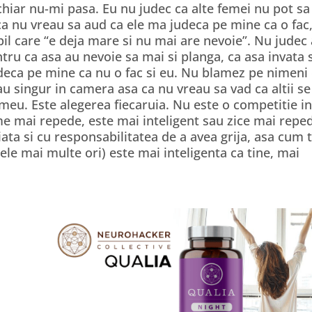
…chiar nu-mi pasa. Eu nu judec ca alte femei nu pot sa
ca nu vreau sa aud ca ele ma judeca pe mine ca o fac
pil care “e deja mare si nu mai are nevoie”. Nu judec 
entru ca asa au nevoie sa mai si planga, ca asa invata
udeca pe mine ca nu o fac si eu. Nu blamez pe nimeni
au singur in camera asa ca nu vreau sa vad ca altii se
meu. Este alegerea fiecaruia. Nu este o competitie in
e mai repede, este mai inteligent sau zice mai repe
ata si cu responsabilitatea de a avea grija, asa cum t
ele mai multe ori) este mai inteligenta ca tine, mai