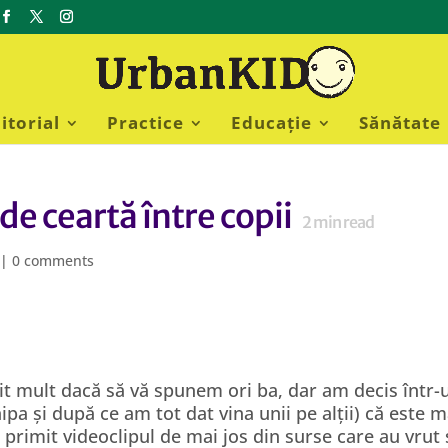
itorial
Practice
Educație
Sănătate
e ceartă între copii
2
min read
|
0 comments
t mult dacă să vă spunem ori ba, dar am decis într-
ipa și după ce am tot dat vina unii pe alții) că este m
 primit videoclipul de mai jos din surse care au vrut 