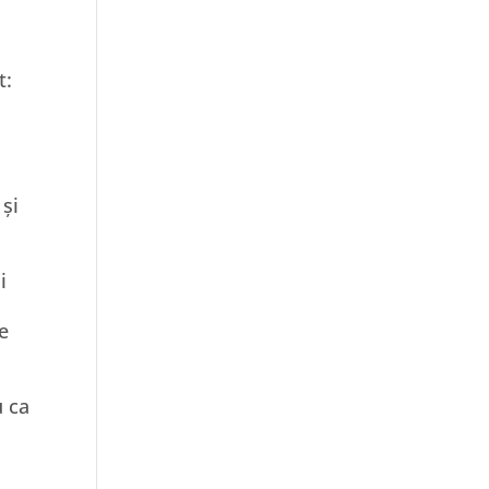
t:
și
i
le
u ca