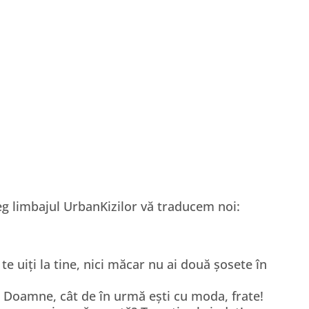
leg limbajul UrbanKizilor vă traducem noi:
 te uiți la tine, nici măcar nu ai două șosete în
ă! Doamne, cât de în urmă ești cu moda, frate!