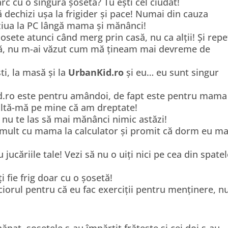
rc cu o singură șosetă? Tu ești cel ciudat!
 dechizi ușa la frigider și pace! Numai din cauza
 ziua la PC lângă mama și mănânci!
osete atunci când merg prin casă, nu ca alții! Și repe
mă, nu m-ai văzut cum mă țineam mai devreme de
i, la masă și la
UrbanKid.ro
și eu… eu sunt singur
id.ro este pentru amândoi, de fapt este pentru mama 
cultă-mă pe mine că am dreptate!
u nu te las să mai mănânci nimic astăzi!
 mult cu mama la calculator și promit că dorm eu ma
u jucăriile tale! Vezi să nu o uiți nici pe cea din spate
 fie frig doar cu o șosetă!
iciorul pentru că eu fac exerciții pentru menținere, n