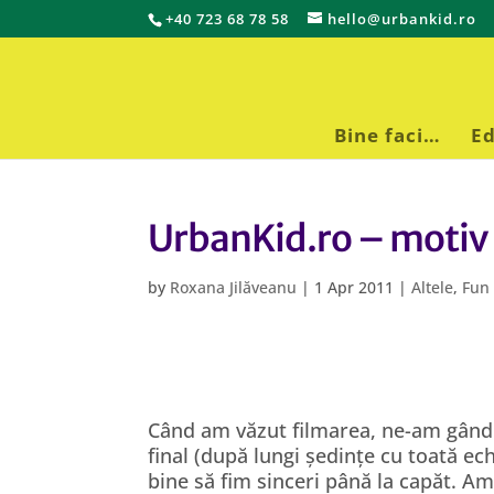
+40 723 68 78 58
hello@urbankid.ro
Bine faci…
Ed
UrbanKid.ro – motiv d
by
Roxana Jilăveanu
|
1 Apr 2011
|
Altele
,
Fun
Când am văzut filmarea, ne-am gândi
final (după lungi ședințe cu toată ech
bine să fim sinceri până la capăt. Am