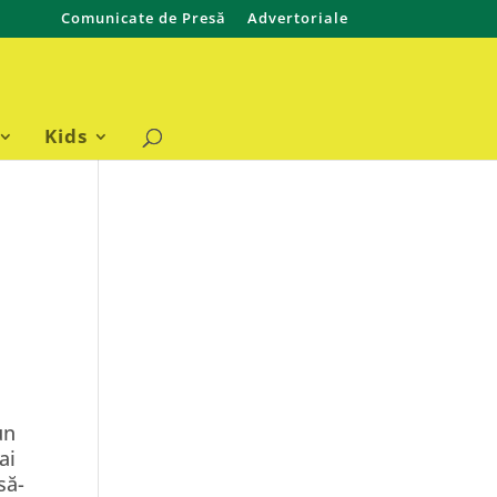
Comunicate de Presă
Advertoriale
Kids
un
ai
să-