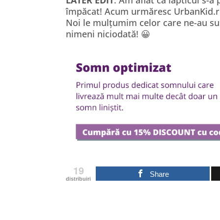
LATER EDIT
: Am aflat că lăpticul s-a
împăcat! Acum urmăresc UrbanKid.
Noi le mulțumim celor care ne-au sus
nimeni niciodată! 😀
19
Share
distribuiri