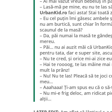
– Ai mai văzut vreun bebeluș în pa
– Lasă-mă pe mine, eu nu te las să
UrbanKid.ro
faci asta! Stai toată
– Eu cel puțin îmi găsesc ambele ș
nu am burtică, sunt chiar în for
scaunul de la masă?
– Da, păi numai la masă te gândeșt
mereu.
– Păi… nu ai auzit măi că UrbanK
pentru tata, dar e super site, as
– Nu te cred, și orice mi-ai zice e
– Hai te roooog, te las mâine mai
mult la prânz!
– Nu! Nu te las! Pleacă să te joci c
meu…
– Aaahaaa! Ți-am spus eu că o să-ți
– Nu mi-e frig deloc, am ridicat p
alții…