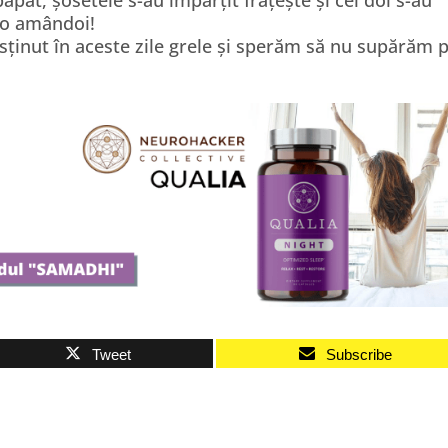
 păpat, șosetele s-au împărțit frățește și cei doi s-au
ro amândoi!
ținut în aceste zile grele și sperăm să nu supărăm 
Tweet
Subscribe