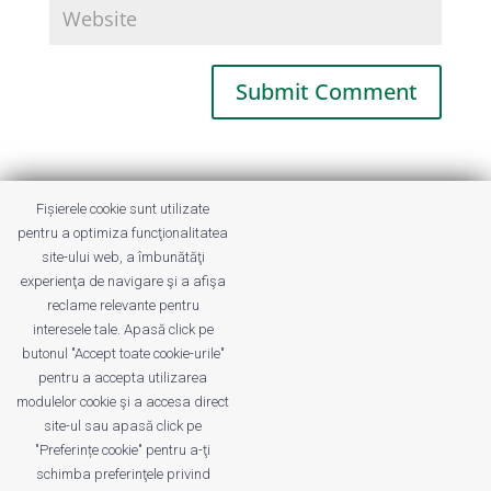
This site uses Akismet to reduce spam.
Fișierele cookie sunt utilizate
Learn how your comment data is
pentru a optimiza funcţionalitatea
processed.
site-ului web, a îmbunătăţi
experienţa de navigare şi a afişa
reclame relevante pentru
interesele tale. Apasă click pe
butonul "Accept toate cookie-urile"
pentru a accepta utilizarea
modulelor cookie şi a accesa direct
site-ul sau apasă click pe
"Preferințe cookie" pentru a-ţi
Despre noi
Publicitate
Voi despre noi
schimba preferinţele privind
Privacy
Contact