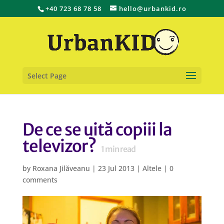
+40 723 68 78 58
hello@urbankid.ro
Select Page
De ce se uită copiii la
televizor?
1
min read
by
Roxana Jilăveanu
|
23 Jul 2013
|
Altele
|
0
comments