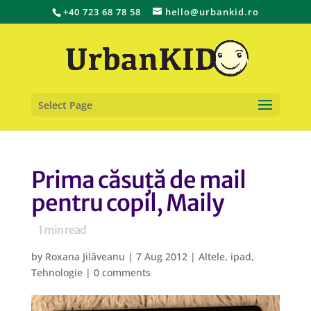
+40 723 68 78 58
hello@urbankid.ro
Select Page
Prima căsuță de mail
pentru copil, Maily
1
min read
by
Roxana Jilăveanu
|
7 Aug 2012
|
Altele
,
ipad
,
Tehnologie
|
0 comments