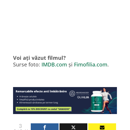
Voi ați văzut filmul?
Surse foto:
IMDB.com
și
Fimofilia.com
.
3