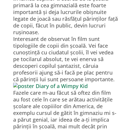
primară la cea gimnazială este foarte
importantă și deja lucrurile obișnuite
legate de joacă sau răsfățul părinților față
de copii, făcut în public, devin lucruri
rușinoase.
Interesant de observat în film sunt
tipologiile de copii din școală. Vei face
cunoștință cu ciudatul școlii, îl vei vedea
pe tocilarul absolut, te vei enerva să
descoperi copilul șantazist, căruia
profesorii ajung să-i facă pe plac pentru
că părinții lui sunt persoane importante.
Fazele care m-au făcut să oftez din film
au fost cele în care se arătau activitățile
școlare ale copiiilor din America, de
exemplu cursul de gătit în gimnaziu mi s-
a părut genial, iar ideea de a-ți implica
părinții în școală, mai mult decât prin