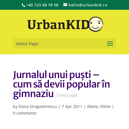
+40 723 68 78 58
hello@urbankid.ro
Select Page
Jurnalul unui puști –
cum să devii popular în
gimnaziu
3
min read
by
Dana Dragomirescu
|
7 Apr 2011
|
Altele
,
Filme
|
0 comments