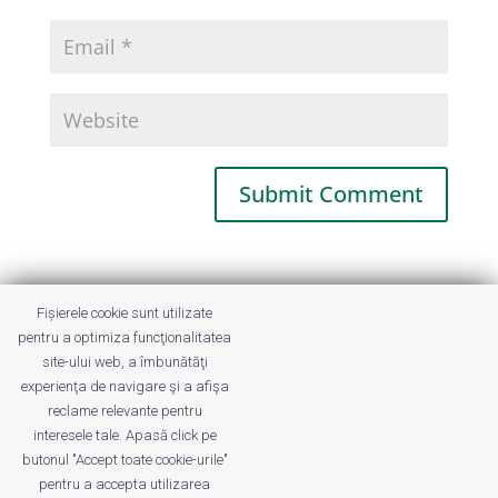
This site uses Akismet to reduce spam.
Fișierele cookie sunt utilizate
Learn how your comment data is
pentru a optimiza funcţionalitatea
processed.
site-ului web, a îmbunătăţi
experienţa de navigare şi a afişa
reclame relevante pentru
interesele tale. Apasă click pe
butonul "Accept toate cookie-urile"
pentru a accepta utilizarea