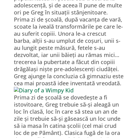
adolescență, și de aceea îl pune de multe
ori pe Greg în situații stânjenitoare.
Prima zi de școală, după vacanța de vară,
scoate la iveală transformările pe care le-
au suferit copiii. Unora le-a crescut
barba, alții s-au umplut de coșuri, unii s-
au lungit peste măsură, fetele s-au
dezvoltat, iar unii băieți au rămas mici…
trecerea la pubertate a făcut din copiii
drăgălași niște pre-adolescenți ciudăței.
Greg ajunge la concluzia că gimnaziu este
cea mai proastă idee inventată vreodată.
Prima zi de școală se dovedește a fi
istovitoare, Greg trebuie să-și aleagă un
loc în clasă, loc în care să stea un an de
zile și trebuie să-și găsească un loc unde
să ia masa în catina școlii (cel mai crud
loc de pe Pământ). Clasica fugă de la ora