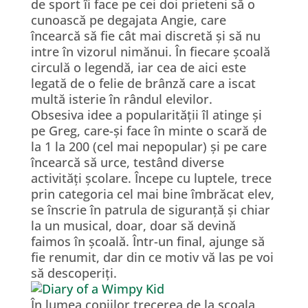
de sport îi face pe cei doi prieteni să o
cunoască pe degajata Angie, care
încearcă să fie cât mai discretă și să nu
intre în vizorul nimănui. În fiecare școală
circulă o legendă, iar cea de aici este
legată de o felie de brânză care a iscat
multă isterie în rândul elevilor.
Obsesiva idee a popularității îl atinge și
pe Greg, care-și face în minte o scară de
la 1 la 200 (cel mai nepopular) și pe care
încearcă să urce, testând diverse
activități școlare. Începe cu luptele, trece
prin categoria cel mai bine îmbrăcat elev,
se înscrie în patrula de siguranță și chiar
la un musical, doar, doar să devină
faimos în școală. Într-un final, ajunge să
fie renumit, dar din ce motiv vă las pe voi
să descoperiți.
În lumea copiilor trecerea de la școala