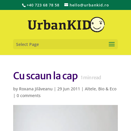
+40 723 68 78 58
hello@urbankid.ro
Select Page
Cu scaun la cap
1
min read
by
Roxana Jilăveanu
|
29 Jun 2011
|
Altele
,
Bio & Eco
|
0 comments