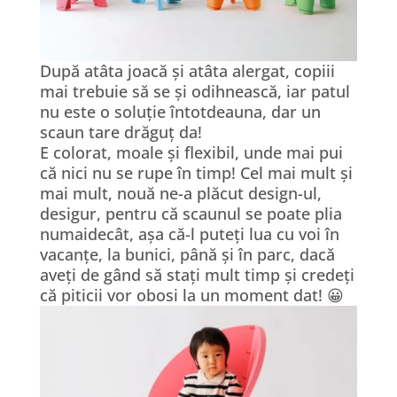
După atâta joacă și atâta alergat, copiii
mai trebuie să se și odihnească, iar patul
nu este o soluție întotdeauna, dar un
scaun tare drăguț da!
E colorat, moale și flexibil, unde mai pui
că nici nu se rupe în timp! Cel mai mult și
mai mult, nouă ne-a plăcut design-ul,
desigur, pentru că scaunul se poate plia
numaidecât, așa că-l puteți lua cu voi în
vacanțe, la bunici, până și în parc, dacă
aveți de gând să stați mult timp și credeți
că piticii vor obosi la un moment dat! 😀