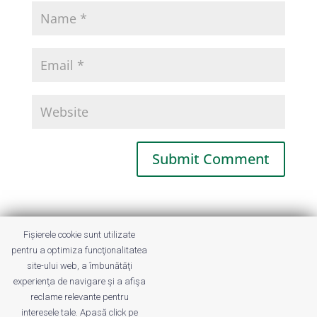
This site uses Akismet to reduce spam.
Fișierele cookie sunt utilizate
Learn how your comment data is
pentru a optimiza funcţionalitatea
processed.
site-ului web, a îmbunătăţi
experienţa de navigare şi a afişa
reclame relevante pentru
interesele tale. Apasă click pe