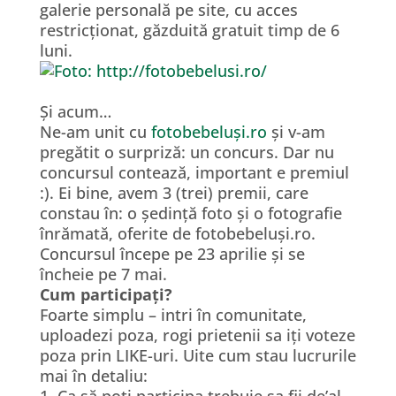
galerie personală pe site, cu acces
restricționat, găzduită gratuit timp de 6
luni.
Și acum…
Ne-am unit cu
fotobebeluși.ro
și v-am
pregătit o surpriză: un concurs. Dar nu
concursul contează, important e premiul
:). Ei bine, avem 3 (trei) premii, care
constau în: o ședință foto și o fotografie
înrămată, oferite de fotobebeluși.ro.
Concursul începe pe 23 aprilie și se
încheie pe 7 mai.
Cum participați?
Foarte simplu – intri în comunitate,
uploadezi poza, rogi prietenii sa iți voteze
poza prin LIKE-uri. Uite cum stau lucrurile
mai în detaliu:
1. Ca să poți participa trebuie sa fii de’al