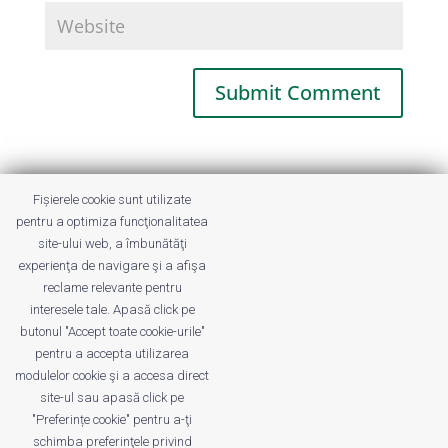
This site uses Akismet to reduce spam.
Fișierele cookie sunt utilizate
Learn how your comment data is
pentru a optimiza funcţionalitatea
processed.
site-ului web, a îmbunătăţi
experienţa de navigare şi a afişa
reclame relevante pentru
interesele tale. Apasă click pe
butonul "Accept toate cookie-urile"
pentru a accepta utilizarea
modulelor cookie şi a accesa direct
site-ul sau apasă click pe
"Preferințe cookie" pentru a-ţi
Despre noi
Publicitate
Voi despre noi
schimba preferinţele privind