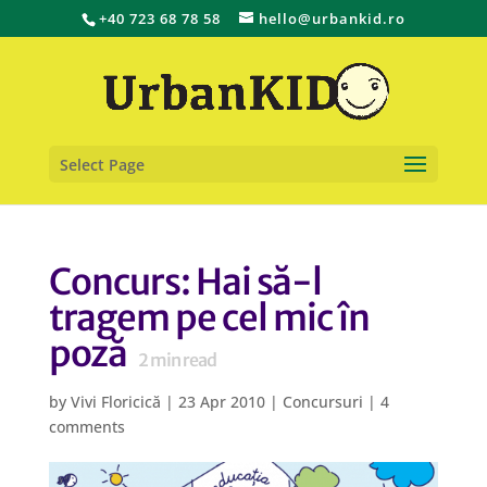
+40 723 68 78 58
hello@urbankid.ro
Select Page
Concurs: Hai să-l
tragem pe cel mic în
poză
2
min read
by
Vivi Floricică
|
23 Apr 2010
|
Concursuri
|
4
comments