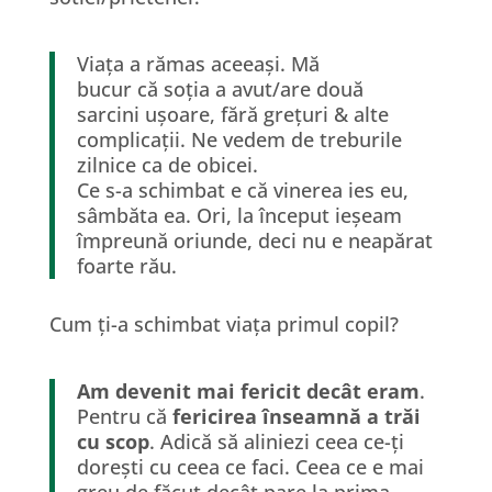
Viața a rămas aceeași. Mă
bucur că soția a avut/are două
sarcini ușoare, fără grețuri & alte
complicații. Ne vedem de treburile
zilnice ca de obicei.
Ce s-a schimbat e că vinerea ies eu,
sâmbăta ea. Ori, la început ieșeam
împreună oriunde, deci nu e neapărat
foarte rău.
Cum ți-a schimbat viața primul copil?
Am devenit mai fericit decât eram
.
Pentru că
fericirea înseamnă a trăi
cu scop
. Adică să aliniezi ceea ce-ți
dorești cu ceea ce faci. Ceea ce e mai
greu de făcut decât pare la prima