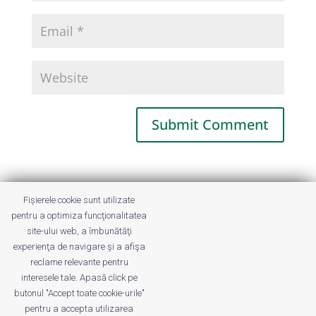
This site uses Akismet to reduce spam.
Fișierele cookie sunt utilizate
Learn how your comment data is
pentru a optimiza funcţionalitatea
processed.
site-ului web, a îmbunătăţi
experienţa de navigare şi a afişa
reclame relevante pentru
interesele tale. Apasă click pe
butonul "Accept toate cookie-urile"
pentru a accepta utilizarea