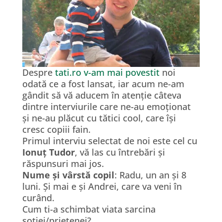
Despre
tati.ro v-am mai povestit
noi
odată ce a fost lansat, iar acum ne-am
gândit să vă aducem în atenție câteva
dintre interviurile care ne-au emoționat
și ne-au plăcut cu tătici cool, care își
cresc copiii fain.
Primul interviu selectat de noi este cel cu
Ionuț Tudor
, vă las cu întrebări și
răspunsuri mai jos.
Nume și vârstă copil
: Radu, un an și 8
luni. Și mai e și Andrei, care va veni în
curând.
Cum ti-a schimbat viata sarcina
sotiei/prietenei?