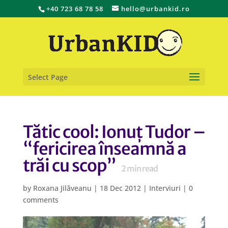
+40 723 68 78 58
hello@urbankid.ro
Select Page
Tătic cool: Ionuț Tudor –
“fericirea înseamnă a
trăi cu scop”
2
min read
by
Roxana Jilăveanu
|
18 Dec 2012
|
Interviuri
|
0
comments