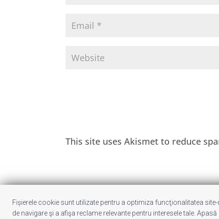
This site uses Akismet to reduce sp
Fișierele cookie sunt utilizate pentru a optimiza funcţionalitatea site
Despre noi
Publicitate
Voi despre 
de navigare şi a afişa reclame relevante pentru interesele tale. Apasă