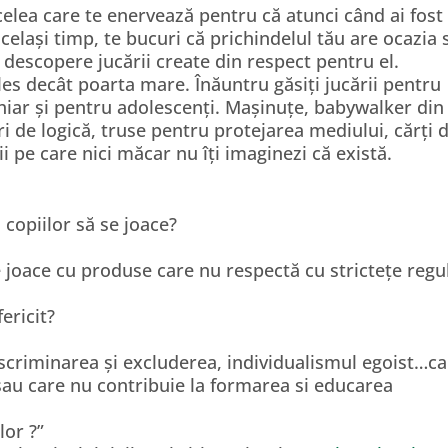
celea care te enervează pentru că atunci când ai fost
celași timp, te bucuri că prichindelul tău are ocazia 
ă descopere jucării create din respect pentru el.
ales decât poarta mare. Înăuntru găsiți jucării pentru
chiar și pentru adolescenți. Mașinuțe, babywalker din
ri de logică, truse pentru protejarea mediului, cărți 
ii pe care nici măcar nu îți imaginezi că există.
 copiilor să se joace?
e joace cu produse care nu respectă cu strictețe regul
ericit?
discriminarea și excluderea, individualismul egoist…c
e sau care nu contribuie la formarea si educarea
lor ?”