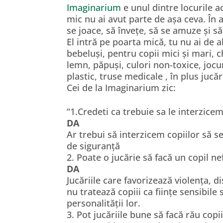
Imaginarium
e unul dintre locurile a
mic nu ai avut parte de așa ceva. În a
se joace, să învețe, să se amuze și s
El intră pe poarta mică, tu nu ai de 
bebeluși, pentru copii mici și mari, 
lemn, păpuși, culori non-toxice, jocu
plastic, truse medicale , în plus jucăr
Cei de la Imaginarium zic:
“1.Credeti ca trebuie sa le interzicem
DA
Ar trebui să interzicem copiilor să s
de siguranță
2. Poate o jucărie să facă un copil nef
DA
Jucăriile care favorizează violența, 
nu tratează copiii ca ființe sensibil
personalității lor.
3. Pot jucăriile bune să facă rău copii