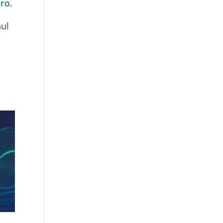
.ro
.
nul