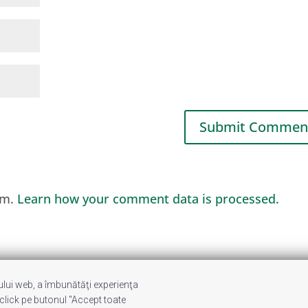
am.
Learn how your comment data is processed.
-ului web, a îmbunătăţi experienţa
noi
Privacy
Contact
 click pe butonul "Accept toate