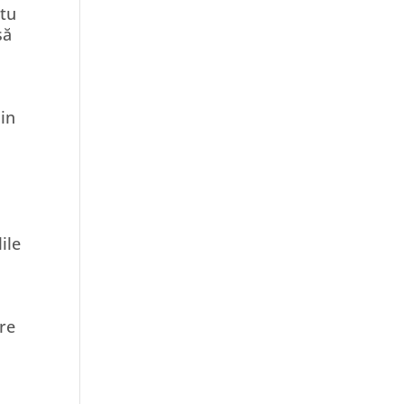
 tu
să
din
ile
are