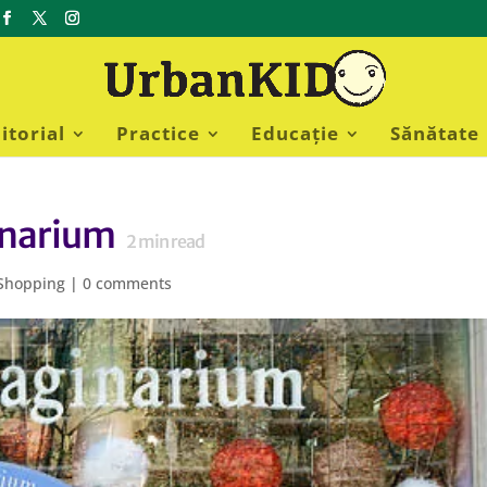
itorial
Practice
Educație
Sănătate
inarium
2
min read
Shopping
|
0 comments