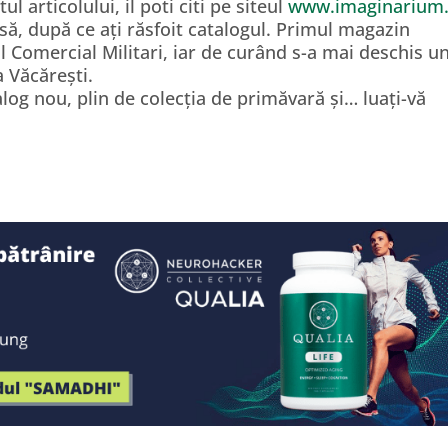
l articolului, il poti citi pe siteul
www.imaginarium
asă, după ce ați răsfoit catalogul. Primul magazin
l Comercial Militari, iar de curând s-a mai deschis u
a Văcărești.
log nou, plin de colecția de primăvară și… luați-vă