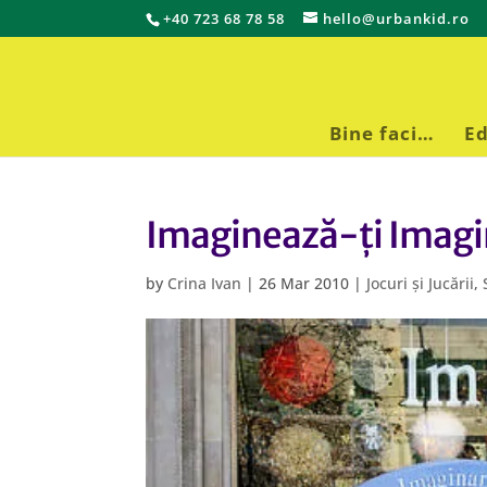
+40 723 68 78 58
hello@urbankid.ro
Bine faci…
Ed
Imaginează-ți Imag
by
Crina Ivan
|
26 Mar 2010
|
Jocuri și Jucării
,