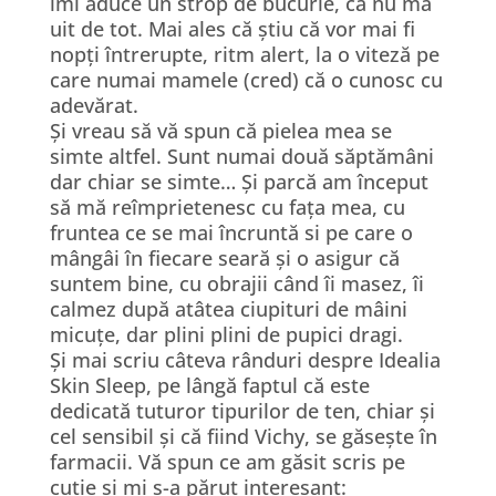
îmi aduce un strop de bucurie, că nu mă
uit de tot. Mai ales că știu că vor mai fi
nopți întrerupte, ritm alert, la o viteză pe
care numai mamele (cred) că o cunosc cu
adevărat.
Și vreau să vă spun că pielea mea se
simte altfel. Sunt numai două săptămâni
dar chiar se simte… Și parcă am început
să mă reîmprietenesc cu fața mea, cu
fruntea ce se mai încruntă si pe care o
mângâi în fiecare seară și o asigur că
suntem bine, cu obrajii când îi masez, îi
calmez după atâtea ciupituri de mâini
micuțe, dar plini plini de pupici dragi.
Și mai scriu câteva rânduri despre Idealia
Skin Sleep, pe lângă faptul că este
dedicată tuturor tipurilor de ten, chiar și
cel sensibil și că fiind Vichy, se găsește în
farmacii. Vă spun ce am găsit scris pe
cutie și mi s-a părut interesant: