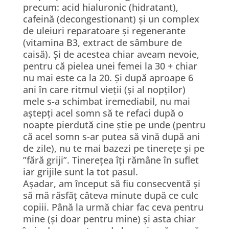
precum: acid hialuronic (hidratant),
cafeină (decongestionant) și un complex
de uleiuri reparatoare și regenerante
(vitamina B3, extract de sâmbure de
caisă). Și de acestea chiar aveam nevoie,
pentru că pielea unei femei la 30 + chiar
nu mai este ca la 20. Și după aproape 6
ani în care ritmul vieții (și al nopților)
mele s-a schimbat iremediabil, nu mai
aștepți acel somn să te refaci după o
noapte pierdută cine știe pe unde (pentru
că acel somn s-ar putea să vină după ani
de zile), nu te mai bazezi pe tinerețe și pe
”fără griji”. Tinerețea îți rămâne în suflet
iar grijile sunt la tot pasul.
Așadar, am început să fiu consecventă și
să mă răsfăț câteva minute după ce culc
copiii. Până la urmă chiar fac ceva pentru
mine (și doar pentru mine) și asta chiar