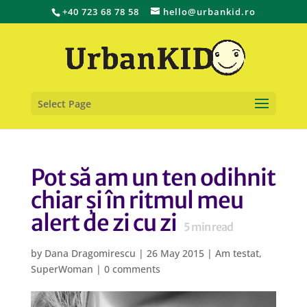
+40 723 68 78 58
hello@urbankid.ro
Select Page
Pot să am un ten odihnit
chiar și în ritmul meu
alert de zi cu zi
5
min read
by
Dana Dragomirescu
|
26 May 2015
|
Am testat
,
SuperWoman
|
0 comments