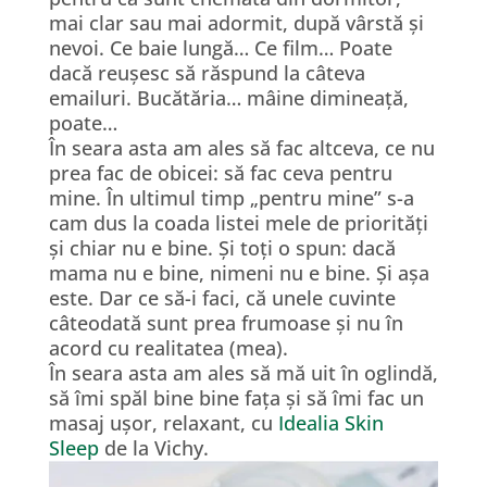
mai clar sau mai adormit, după vârstă și
nevoi. Ce baie lungă… Ce film… Poate
dacă reușesc să răspund la câteva
emailuri. Bucătăria… mâine dimineață,
poate…
În seara asta am ales să fac altceva, ce nu
prea fac de obicei: să fac ceva pentru
mine. În ultimul timp „pentru mine” s-a
cam dus la coada listei mele de priorități
și chiar nu e bine. Și toți o spun: dacă
mama nu e bine, nimeni nu e bine. Și așa
este. Dar ce să-i faci, că unele cuvinte
câteodată sunt prea frumoase și nu în
acord cu realitatea (mea).
În seara asta am ales să mă uit în oglindă,
să îmi spăl bine bine fața și să îmi fac un
masaj ușor, relaxant, cu
Idealia Skin
Sleep
de la Vichy.