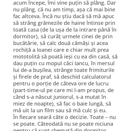
acum începe, îmi vine puțin să plâng. Dar
nu plâng, că nu am timp, așa că mai bine
fac altceva. Încă nu știu dacă să mă apuc
să strâng grămezile de haine întinse prin
toată casa (de la ușa de la intrare până în
dormitor), să curăț urmele cinei de prin
bucătărie, să calc două cămăși și acea
rochiță a Ioanei care e chiar mult prea
mototolită să poată ieși cu ea din casă, să
dau puțin cu mopul căci Iancu, în mersul
lui de-a bușilea, strânge toate frimiturile
și firele de praf, să deschid calculatorul
pentru o porție de câteva ore de lucru
(part-time-ul pe care mi l-am propus, de
când s-a născut juniorul, s-a mutat în
miez de noapte), să fac o baie lungă, să
mă uit la un film sau să mă culc și eu.
În fiecare seară câte o decizie. Toate – nu
se poate. Câteodată nu se poate niciuna
pentru că sunt chemată din dormitor,