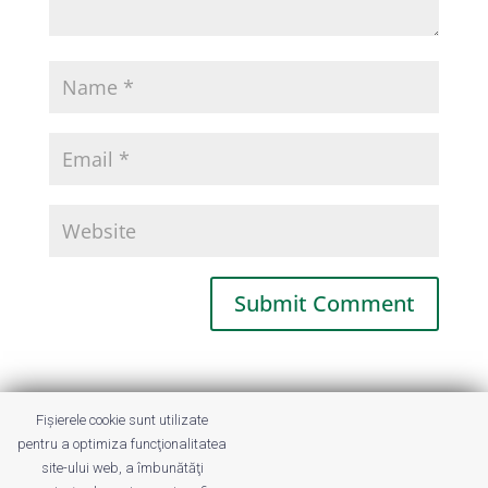
This site uses Akismet to reduce spam.
Fișierele cookie sunt utilizate
Learn how your comment data is
pentru a optimiza funcţionalitatea
processed.
site-ului web, a îmbunătăţi