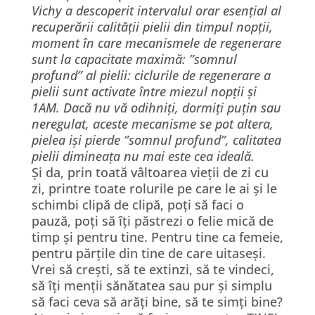
Vichy a descoperit intervalul orar esențial al
recuperării calității pielii din timpul nopții,
moment în care mecanismele de regenerare
sunt la capacitate maximă: ”somnul
profund” al pielii: ciclurile de regenerare a
pielii sunt activate între miezul nopții și
1AM. Dacă nu vă odihniți, dormiți puțin sau
neregulat, aceste mecanisme se pot altera,
pielea iși pierde ”somnul profund”, calitatea
pielii dimineața nu mai este cea ideală.
Și da, prin toată vâltoarea vieții de zi cu
zi, printre toate rolurile pe care le ai și le
schimbi clipă de clipă, poți să faci o
pauză, poți să îți păstrezi o felie mică de
timp și pentru tine. Pentru tine ca femeie,
pentru părțile din tine de care uitaseși.
Vrei să crești, să te extinzi, să te vindeci,
să îți menții sănătatea sau pur și simplu
să faci ceva să arăți bine, să te simți bine?