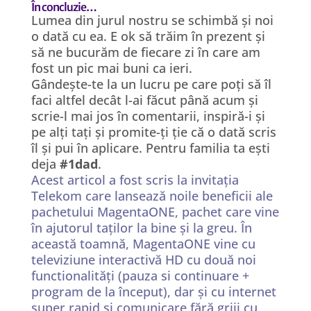
În concluzie…
Lumea din jurul nostru se schimbă și noi
o dată cu ea. E ok să trăim în prezent și
să ne bucurăm de fiecare zi în care am
fost un pic mai buni ca ieri.
Gândește-te la un lucru pe care poți să îl
faci altfel decât l-ai făcut până acum și
scrie-l mai jos în comentarii, inspiră-i și
pe alți tați și promite-ți ție că o dată scris
îl și pui în aplicare. Pentru familia ta ești
deja
#1dad
.
Acest articol a fost scris la invitația
Telekom care lansează noile beneficii ale
pachetului MagentaONE
, pachet care vine
în ajutorul taților la bine și la greu. În
această toamnă, MagentaONE vine cu
televiziune interactivă HD cu două noi
functionalități (pauza si continuare +
program de la început), dar și cu internet
super rapid şi comunicare fără griji cu