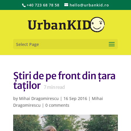
+40 723 68 78 58
hello@urbankid.ro
Select Page
Știri de pe front din țara
taților
7
min read
by
Mihai Dragomirescu
|
16 Sep 2016
|
Mihai
Dragomirescu
|
0 comments