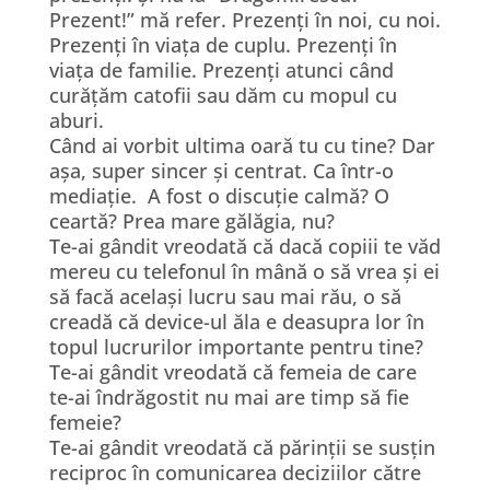
Prezent!” mă refer. Prezenți în noi, cu noi.
Prezenți în viața de cuplu. Prezenți în
viața de familie. Prezenți atunci când
curățăm catofii sau dăm cu mopul cu
aburi.
Când ai vorbit ultima oară tu cu tine? Dar
așa, super sincer și centrat. Ca într-o
mediație. A fost o discuție calmă? O
ceartă? Prea mare gălăgia, nu?
Te-ai gândit vreodată că dacă copiii te văd
mereu cu telefonul în mână o să vrea și ei
să facă același lucru sau mai rău, o să
creadă că device-ul ăla e deasupra lor în
topul lucrurilor importante pentru tine?
Te-ai gândit vreodată că femeia de care
te-ai îndrăgostit nu mai are timp să fie
femeie?
Te-ai gândit vreodată că părinții se susțin
reciproc în comunicarea deciziilor către