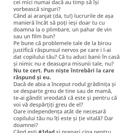
cei mici numai dacă au timp să își
vorbească singuri?
Când ai aranjat (da, tu!) lucrurile de așa
manieră încât să poți ieși doar tu cu
doamna la o plimbare, un pahar de vin
sau un film bun?
Pe bune că problemele tale de la birou
justifică răspunsul nervos pe care i l-ai
dat copilului tău? Că tu aduci banii în casă
și nimic nu e deasupra misunii tale, nu?
Nu te cert. Pun niște întrebări la care
răspund și eu.
Dacă de abia a început rodul grădinița și
se desparte greu de tine sau de mamă,
te-ai gândit vreodată că este și pentru că
voi vă despărțiți greu de el?
Oare independența atât de necesară
copilului tău nu îți este și ție vitală? Dar
doamnei?
Când ești
#1dad
și prepari cina pentru