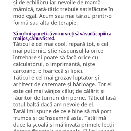
și de echilibru iar nevoile de mamă-
mămică, tată-tătic trebuie satisfăcute în
mod egal. Acum sau mai târziu printr-o
formă sau alta de terapie.
Să nu îmi spuneți că voi nu vreți să vă vadă copiii ca
mai jos, că nu vă cred.
Tăticul e cel mai cool, repară tot, e cel
mai puternic, știe răspunsul la orice
întrebare și poate să facă orice cu
calculatorul, o imprimantă, niște
cartoane, o foarfecă și lipici.
Tăticul e cel mai grozav luptător și
arhitect de cazemate și bârloage. Tot el
este cel mai vânjos căluț de călărit și
făuritor de turnuri din perne. Tăticul lasă
totul baltă dacă am nevoie de el.
Tatăl îmi spune de ce e bine să mă port
frumos și ce înseamnă asta. Tatăl mă
duce la școală și mă învață primele lecții