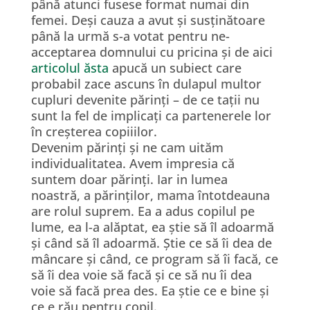
până atunci fusese format numai din
femei. Deși cauza a avut și susținătoare
până la urmă s-a votat pentru ne-
acceptarea domnului cu pricina și de aici
articolul ăsta
apucă un subiect care
probabil zace ascuns în dulapul multor
cupluri devenite părinți – de ce tații nu
sunt la fel de implicați ca partenerele lor
în creșterea copiiilor.
Devenim părinți și ne cam uităm
individualitatea. Avem impresia că
suntem doar părinți. Iar in lumea
noastră, a părinților, mama întotdeauna
are rolul suprem. Ea a adus copilul pe
lume, ea l-a alăptat, ea știe să îl adoarmă
și când să îl adoarmă. Știe ce să îi dea de
mâncare și când, ce program să îi facă, ce
să îi dea voie să facă și ce să nu îi dea
voie să facă prea des. Ea știe ce e bine și
ce e rău pentru copil.