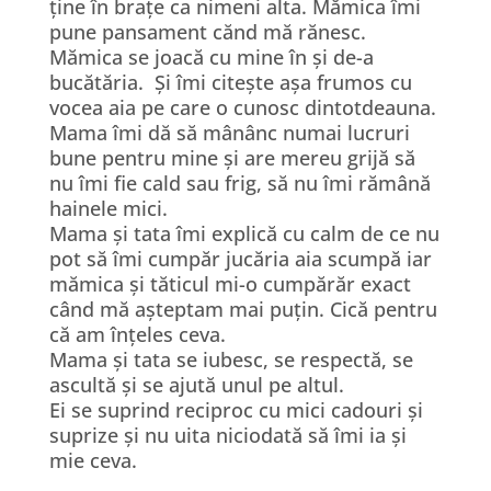
ține în brațe ca nimeni alta. Mămica îmi
pune pansament cănd mă rănesc.
Mămica se joacă cu mine în și de-a
bucătăria. Și îmi citește așa frumos cu
vocea aia pe care o cunosc dintotdeauna.
Mama îmi dă să mânânc numai lucruri
bune pentru mine și are mereu grijă să
nu îmi fie cald sau frig, să nu îmi rămână
hainele mici.
Mama și tata îmi explică cu calm de ce nu
pot să îmi cumpăr jucăria aia scumpă iar
mămica și tăticul mi-o cumpărăr exact
când mă așteptam mai puțin. Cică pentru
că am înțeles ceva.
Mama și tata se iubesc, se respectă, se
ascultă și se ajută unul pe altul.
Ei se suprind reciproc cu mici cadouri și
suprize și nu uita niciodată să îmi ia și
mie ceva.