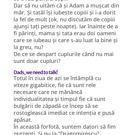
Dar să nu uităm că și Adam a mușcat din
măr. Și tatăl își iubeste copiii și i-a dorit
la fel de mult (ok, nu discutăm de copiii
ajunși tați peste noapte). Iar înainte de a
fi părinți, mama și tata erau doi oameni
care se iubeau și care s-au luat la bine și
la greu, nu?
De ce se despart cuplurile când nu mai
sunt doar cupluri?
Dads, we need to talk!
Totul în ziua de azi se întâmplă cu
viteze gigabitice, fie că sunt rele
necesare care ne mânâncă
individualitatea și timpul fie că sunt
bulgării de zăpadă ce încep să se
rostoglească imediat ce intenția e pusă
apăsat.
În această forfotă, suntem datori să fim
prezenți. Și nu la “Dragomirescu?