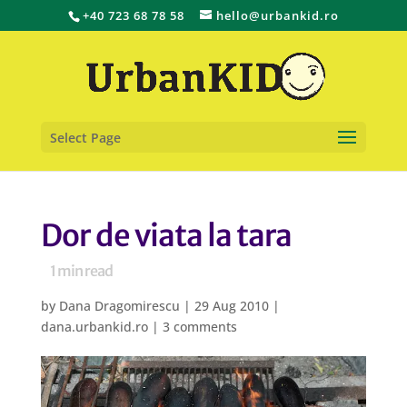
+40 723 68 78 58
hello@urbankid.ro
Select Page
Dor de viata la tara
1
min read
by
Dana Dragomirescu
|
29 Aug 2010
|
dana.urbankid.ro
|
3 comments