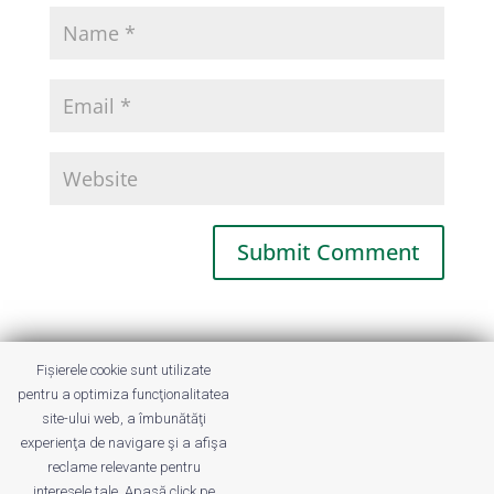
This site uses Akismet to reduce spam.
Fișierele cookie sunt utilizate
Learn how your comment data is
pentru a optimiza funcţionalitatea
processed.
site-ului web, a îmbunătăţi
experienţa de navigare şi a afişa
reclame relevante pentru
interesele tale. Apasă click pe