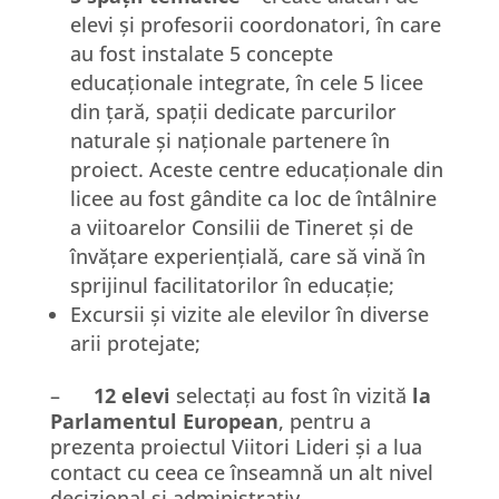
elevi și profesorii coordonatori, în care
au fost instalate 5 concepte
educaționale integrate, în cele 5 licee
din țară, spații dedicate parcurilor
naturale și naționale partenere în
proiect. Aceste centre educaționale din
licee au fost gândite ca loc de întâlnire
a viitoarelor Consilii de Tineret și de
învățare experiențială, care să vină în
sprijinul facilitatorilor în educație;
Excursii și vizite ale elevilor în diverse
arii protejate;
–
12 elevi
selectați au fost în vizită
la
Parlamentul European
, pentru a
prezenta proiectul Viitori Lideri și a lua
contact cu ceea ce înseamnă un alt nivel
decizional și administrativ.