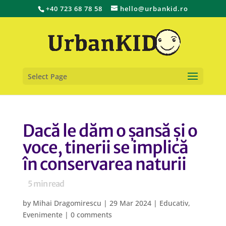
+40 723 68 78 58
hello@urbankid.ro
Select Page
Dacă le dăm o șansă și o
voce, tinerii se implică
în conservarea naturii
5
min read
by
Mihai Dragomirescu
|
29 Mar 2024
|
Educativ
,
Evenimente
|
0 comments