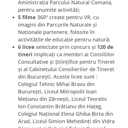
Aministrația Parcului Natural Comana,
pentru anumite activități;
5 filme
360º create pentru VR, cu
imagini din Parcurile Naturale și
Naționale partenere, folosite în
activitățile de educație pentru natură;
6 licee
selectate prin concurs și
120 de
tineri
implicați ca membri ai Consiliilor
Consultative și Științifice pentru Tineret
și al Cabinetului Consilierilor de Tineret
din București. Aceste licee sunt :
Colegiul Tehnic Mihai Bravu din
București, Liceul Mitropolit Ioan
Mețianu din Zărnești, Liceul Teoretic
Ion Constantin Brătianu din Hațeg,
Colegiul Național Elena Ghiba-Birta din
Arad, Liceul Simion Mehedinți din Vidra