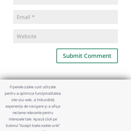
This site uses Akismet to reduce spam.
Fișierele cookie sunt utilizate
Learn how your comment data is
pentru a optimiza funcţionalitatea
processed.
site-ului web, a îmbunătăţi
experienţa de navigare şi a afişa
reclame relevante pentru
interesele tale. Apasă click pe
butonul "Accept toate cookie-urile"