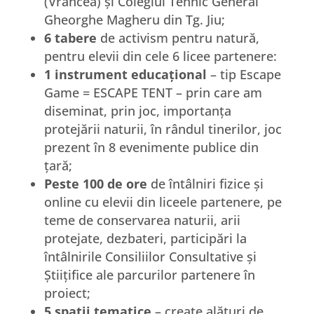
(Vrancea) și Colegiul Tehnic General
Gheorghe Magheru din Tg. Jiu;
6 tabere
de activism pentru natură,
pentru elevii din cele 6 licee partenere:
1 instrument educațional
– tip Escape
Game = ESCAPE TENT – prin care am
diseminat, prin joc, importanța
protejării naturii, în rândul tinerilor, joc
prezent în 8 evenimente publice din
țară;
Peste 100 de ore
de întâlniri fizice și
online cu elevii din liceele partenere, pe
teme de conservarea naturii, arii
protejate, dezbateri, participări la
întâlnirile Consiliilor Consultative și
Știițifice ale parcurilor partenere în
proiect;
5 spații tematice
– create alături de